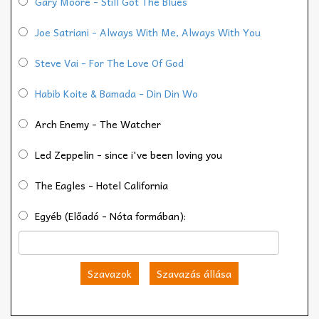
Gary Moore - Still Got The Blues
Joe Satriani - Always With Me, Always With You
Steve Vai - For The Love Of God
Habib Koite & Bamada - Din Din Wo
Arch Enemy - The Watcher
Led Zeppelin - since i've been loving you
The Eagles - Hotel California
Egyéb (Előadó - Nóta formában):
Szavazok
Szavazás állása