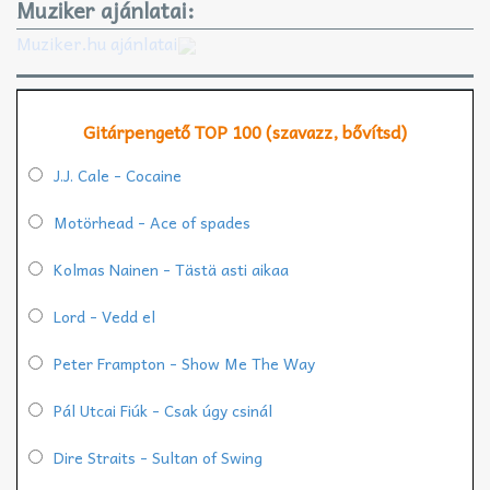
Muziker ajánlatai:
Muziker.hu ajánlatai
Gitárpengető TOP 100 (szavazz, bővítsd)
J.J. Cale - Cocaine
Motörhead - Ace of spades
Kolmas Nainen - Tästä asti aikaa
Lord - Vedd el
Peter Frampton - Show Me The Way
Pál Utcai Fiúk - Csak úgy csinál
Dire Straits - Sultan of Swing