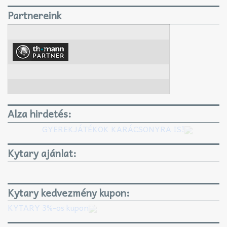
Partnereink
Alza hirdetés:
GYEREKJÁTÉKOK KARÁCSONYRA IS!
Kytary ajánlat:
Kytary kedvezmény kupon:
KYTARY 3%-os kupon