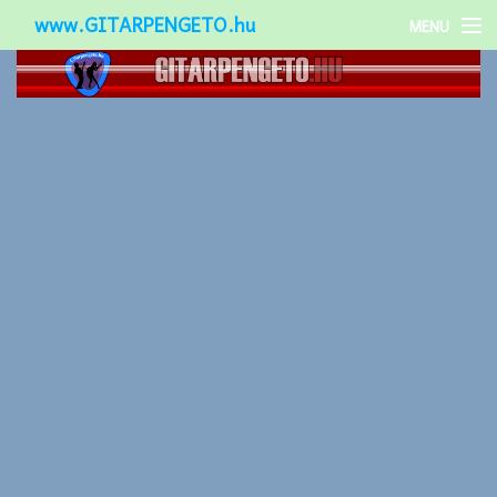
www.GITARPENGETO.hu
MENU
Népszerű-
Különleges-
Okos-gitárok
Gitár kiegészítők
Zenei stílusok
Gitár játék technikák
Gitáros lányok
Utcazenészek
Képek