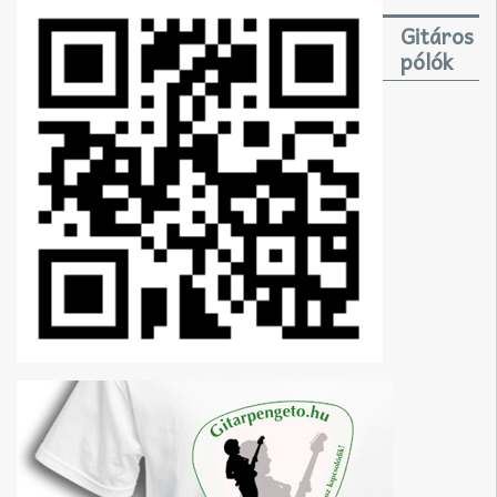
Gitáros
pólók