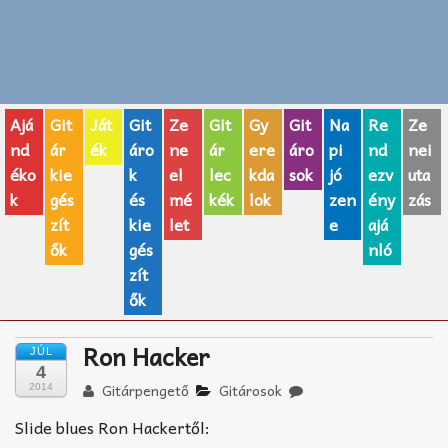
Zenei fogalmak
Akkordok
Ajá
Git
Ját
Git
Ze
Git
Gy
Git
Na
Re
Ze
AJÁNDÉK ÖTLETEK
nd
ár
ék
áro
ne
ár
ere
áro
pi
nd
nei
éko
kie
k
el
lec
kda
sok
jó
ezv
uta
Vicces
k
gés
és
mé
kék
lok
zen
ény
zás
GITÁR MÁRKÁK
zít
kie
let
e
ajá
ők
gés
nló
TOP100 nóta
zít
ők
Hangszerboltok
Ron Hacker
JÚL
Zeneiskolák
4
Gitárpengető
Gitárosok
2014
Zeneszerzés alapjai
Slide blues Ron Hackertől: