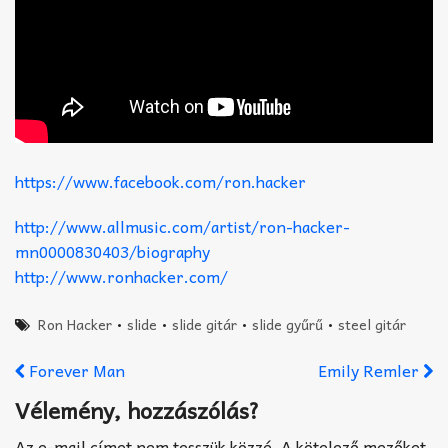
https://www.facebook.com/ron.hacker
http://www.allmusic.com/artist/ron-hacker-
mn0000830403/biography
http://www.ronhacker.com/
Ron Hacker
•
slide
•
slide gitár
•
slide gyűrű
•
steel gitár
Forever Man
Emily Remler
Vélemény, hozzászólás?
Az e-mail címet nem tesszük közzé.
A kötelező mezőket