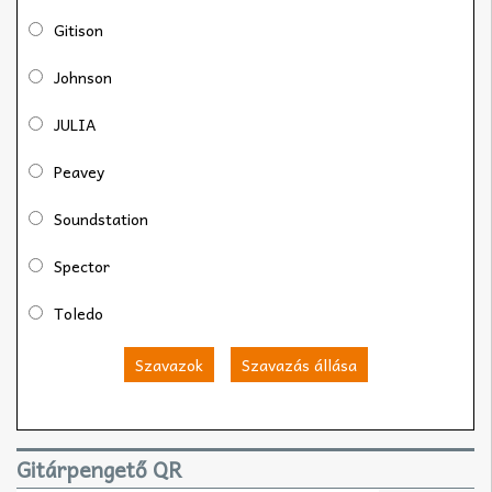
Gitison
Johnson
JULIA
Peavey
Soundstation
Spector
Toledo
Szavazok
Szavazás állása
Gitárpengető QR