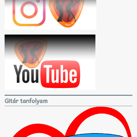
Gitár tanfolyam