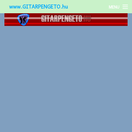
www.GITARPENGETO.hu
MENU
Népszerű-
Különleges-
Okos-gitárok
Gitár kiegészítők
Zenei stílusok
Gitár játék technikák
Gitáros lányok
Utcazenészek
Képek