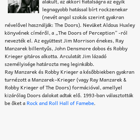
Akkord-kotta
alakult, az akkori fiatalságra az egyik
legnagyobb hatással bírt rockzenekar
TABok
(nevét angol szokás szerint gyakran
névelővel használják: The Doors). Nevüket Aldous Huxley
Improvizáció
könyvének címéről, a „The Doors of Perception” -ról
nevezték el. Az együttest Jim Morrison énekes, Ray
Manzarek billentyűs, John Densmore dobos és Robby
Krieger gitáros alkotta. Arculatát Jim lázadó
személyisége határozta meg leginkább.
Ray Manzarek és Robby Krieger a későbbiekben gyakran
turnézott a Manzarek–Krieger (vagy Ray Manzarek &
Robby Krieger of The Doors) formációval, amellyel
kizárólag Doors dalokat adtak elő. 1993-ban választották
be őket a
Rock and Roll Hall of Famebe
.