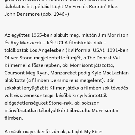
dalokat is írt, például Light My Fire és Runnin’ Blue.
John Densmore (dob, 1946–)
Az együttes 1965-ben alakult meg, miután Jim Morrison
és Ray Manzarek – két UCLA filmiskolás diák –
találkoztak Los Angelesben (Kalifornia, USA). 1991-ben
Oliver Stone megjelentette filmjét, a The Doorst Val
Kilmerrel a főszerepben, aki Morrisont játszotta,
Coursont Meg Ryan, Manzareket pedig Kyle MacLachlan
alakította (a filmben Densmore is megjelent). Bár
sokakat lenyűgözött Kilmer játéka a filmben sok tévedés
volt és a zenekar tagjai később kinyilvánították
elégedetlenségüket Stone-nak, aki sokszor
irányíthatatlan tébolyultként ábrázolta Morrisont a
filmben.
A másik nagy sikerű számuk, a Light My Fire: