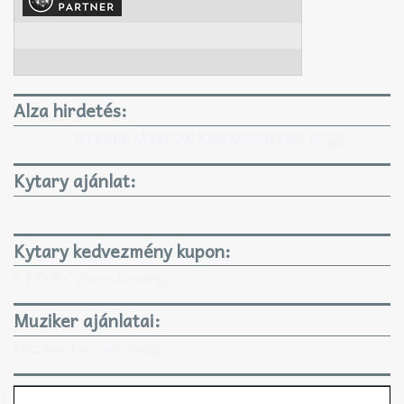
Alza hirdetés:
GYEREKJÁTÉKOK KARÁCSONYRA IS!
Kytary ajánlat:
Kytary kedvezmény kupon:
KYTARY 3%-os kupon
Muziker ajánlatai:
Muziker.hu ajánlatai