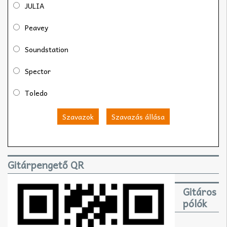
JULIA
Peavey
Soundstation
Spector
Toledo
Szavazok
Szavazás állása
Gitárpengető QR
Gitáros
pólók