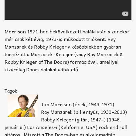
Morrison 1971-ben bekövetkezett halála után a zenekar
már csak két évig, 1973-ig működött trióként. Ray
Manzarek és Robby Krieger a későbbiekben gyakran
turnézott a Manzarek–Krieger (vagy Ray Manzarek &
Robby Krieger of The Doors) formációval, amellyel
kizárólag Doors dalokat adtak elő.
Tagok:
Jim Morrison (ének, 1943-1971)
Ray Manzarek (billentyűs, 1939–2013)
Robby Krieger (gitár, 1947–) (1946.
január 8.) Los Angeles-i (Kalifornia, USA) rock and roll
gitáros. Játszott a The Doors-ban és alkalomadtán