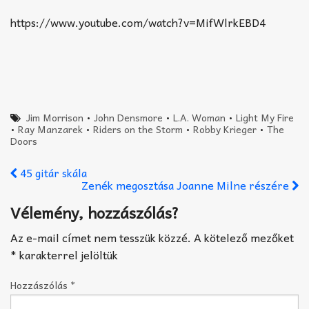
https://www.youtube.com/watch?v=MifWlrkEBD4
Jim Morrison
•
John Densmore
•
L.A. Woman
•
Light My Fire
•
Ray Manzarek
•
Riders on the Storm
•
Robby Krieger
•
The
Doors
45 gitár skála
Zenék megosztása Joanne Milne részére
Vélemény, hozzászólás?
Az e-mail címet nem tesszük közzé.
A kötelező mezőket
*
karakterrel jelöltük
Hozzászólás
*