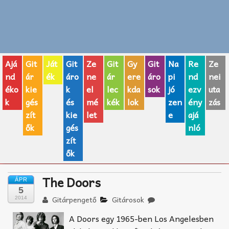
Zenei fogalmak
Akkordok
Ajá
Git
Ját
Git
Ze
Git
Gy
Git
Na
Re
Ze
AJÁNDÉK ÖTLETEK
nd
ár
ék
áro
ne
ár
ere
áro
pi
nd
nei
éko
kie
k
el
lec
kda
sok
jó
ezv
uta
Vicces
k
gés
és
mé
kék
lok
zen
ény
zás
GITÁR MÁRKÁK
zít
kie
let
e
ajá
ők
gés
nló
TOP100 nóta
zít
ők
Hangszerboltok
The Doors
ÁPR
Zeneiskolák
5
Gitárpengető
Gitárosok
2014
Zeneszerzés alapjai
A Doors egy 1965-ben Los Angelesben