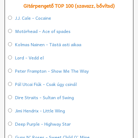
Gitárpengető TOP 100 (szavazz, bővítsd)
J.J. Cale - Cocaine
Motörhead - Ace of spades
Kolmas Nainen - Tästä asti aikaa
Lord - Vedd el
Peter Frampton - Show Me The Way
Pál Utcai Fiúk - Csak úgy csinál
Dire Straits - Sultan of Swing
Jimi Hendrix - Little Wing
Deep Purple - Highway Star
Guns N' Roses - Sweet Child O' Mine