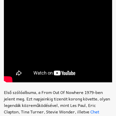
Első szólóalbuma, a From Out Of Nowhere 1979-ben
jelent meg. Ezt napjainkig tizenöt korong követte, olyan
legendák közreműködésével, mint Les Paul, Eric
Clapton, Tina Turner, Stevie Wonder, illetve
Chet