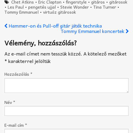
Chet Atkins
•
Eric Clapton
•
fingerstyle
•
gitáros
•
gitárosok
•
Les Paul
•
pengetés ujjal
•
Stevie Wonder
•
Tina Turner
•
Tommy Emmanuel
•
virtuóz gitárosok
Hammer-on és Pull-off gitár játék technika
Tommy Emmanuel koncertek
Vélemény, hozzászólás?
Az e-mail címet nem tesszük közzé.
A kötelező mezőket
*
karakterrel jelöltük
Hozzászólás
*
Név
*
E-mail cím
*