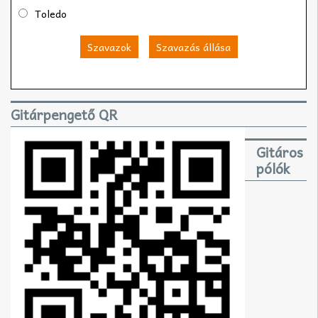
Toledo
Szavazok
Szavazás állása
Gitárpengető QR
Gitáros
pólók