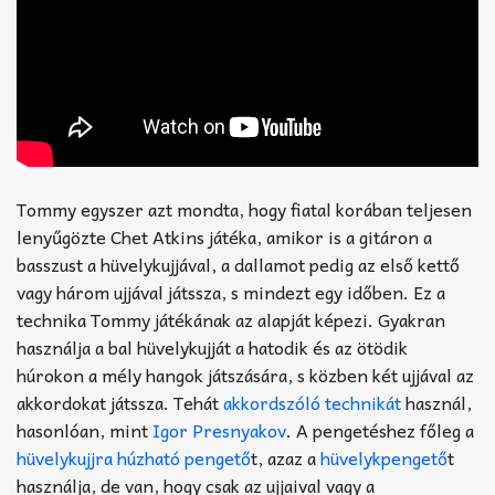
Tommy egyszer azt mondta, hogy fiatal korában teljesen
lenyűgözte Chet Atkins játéka, amikor is a gitáron a
basszust a hüvelykujjával, a dallamot pedig az első kettő
vagy három ujjával játssza, s mindezt egy időben. Ez a
technika Tommy játékának az alapját képezi. Gyakran
használja a bal hüvelykujját a hatodik és az ötödik
húrokon a mély hangok játszására, s közben két ujjával az
akkordokat játssza. Tehát
akkordszóló technikát
használ,
hasonlóan, mint
Igor Presnyakov
. A pengetéshez főleg a
hüvelykujjra húzható pengető
t, azaz a
hüvelykpengető
t
használja, de van, hogy csak az ujjaival vagy a