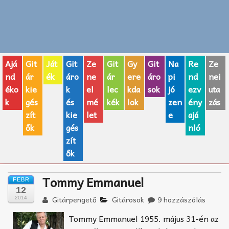
Zenei fogalmak
Akkordok
Ajá
Git
Ját
Git
Ze
Git
Gy
Git
Na
Re
Ze
AJÁNDÉK ÖTLETEK
nd
ár
ék
áro
ne
ár
ere
áro
pi
nd
nei
éko
kie
k
el
lec
kda
sok
jó
ezv
uta
Vicces
k
gés
és
mé
kék
lok
zen
ény
zás
GITÁR MÁRKÁK
zít
kie
let
e
ajá
ők
gés
nló
TOP100 nóta
zít
ők
Hangszerboltok
Tommy Emmanuel
FEBR
Zeneiskolák
12
Gitárpengető
Gitárosok
9 hozzászólás
2014
Zeneszerzés alapjai
Tommy Emmanuel 1955. május 31-én az