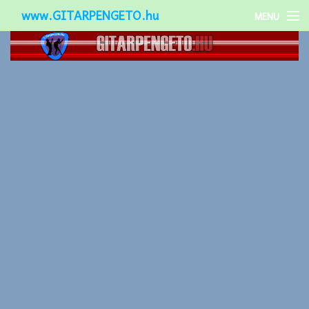
www.GITARPENGETO.hu
MENU
Népszerű-
Különleges-
Okos-gitárok
Gitár kiegészítők
Zenei stílusok
Gitár játék technikák
Gitáros lányok
Utcazenészek
Képek