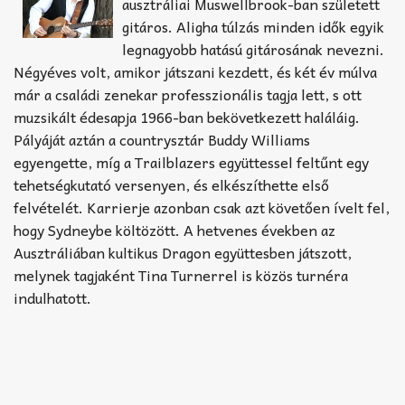
Akkord-kotta
ausztráliai Muswellbrook-ban született
gitáros. Aligha túlzás minden idők egyik
TABok
legnagyobb hatású gitárosának nevezni.
Négyéves volt, amikor játszani kezdett, és két év múlva
Improvizáció
már a családi zenekar professzionális tagja lett, s ott
muzsikált édesapja 1966-ban bekövetkezett haláláig.
Pályáját aztán a countrysztár Buddy Williams
egyengette, míg a Trailblazers együttessel feltűnt egy
tehetségkutató versenyen, és elkészíthette első
felvételét. Karrierje azonban csak azt követően ívelt fel,
hogy Sydneybe költözött. A hetvenes években az
Ausztráliában kultikus Dragon együttesben játszott,
melynek tagjaként Tina Turnerrel is közös turnéra
indulhatott.