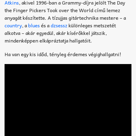
Atkins
, akivel 1996-ban a Grammy-díjra jelölt The Day
the Finger Pickers Took over the World című lemez
anyagát készítette. A tízujjas gitártechnika mestere – a
country
, a
blues
és a
dzsessz
különleges metszetét
alkotva – akár egyedül, akár kísérőkkel játszik,
mindenképpen elkápráztatja hallgatóit.
Ha van egy kis időd, tényleg érdemes végighallgatni!