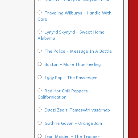
Traveling Wilburys - Handle With
Care
Lynyrd Skynyrd - Sweet Home
Alabama
The Police - Message In A Bottle
Boston - More Than Feeling
Iggy Pop - The Passenger
Red Hot Chili Peppers -
Californication
Daczi Zsolt-Temesvári vasárnap
Guthrie Govan - Orange Jam
Iron Maiden - The Trooper