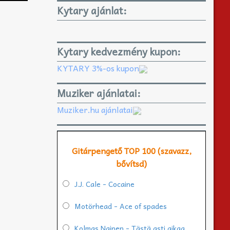
Kytary ajánlat:
Kytary kedvezmény kupon:
KYTARY 3%-os kupon
Muziker ajánlatai:
Muziker.hu ajánlatai
Gitárpengető TOP 100 (szavazz,
bővítsd)
J.J. Cale - Cocaine
Motörhead - Ace of spades
Kolmas Nainen - Tästä asti aikaa