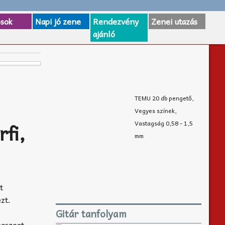
osok
Napi jó zene
Rendezvény
Zenei utazás
ajánló
TEMU 20 db pengető,
Vegyes színek,
Vastagság 0,58 - 1,5
rfi,
mm
t
zt.
Gitár tanfolyam
ngszert