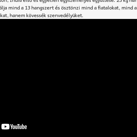
ja mind a 13 hangszert és ösztönzi mind a fiatalokat, mind a
okat, hanem kövessék szenvedélyüket.