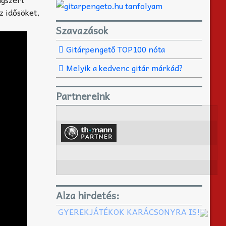
z idősöket,
Szavazások
Gitárpengető TOP100 nóta
Melyik a kedvenc gitár márkád?
Partnereink
Alza hirdetés:
GYEREKJÁTÉKOK KARÁCSONYRA IS!