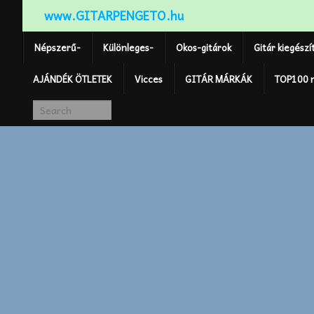
www.GITARPENGETO.hu
Népszerű-
Különleges-
Okos-gitárok
Gitár kiegészí
AJÁNDÉK ÖTLETEK
Vicces
GITÁR MÁRKÁK
TOP100 