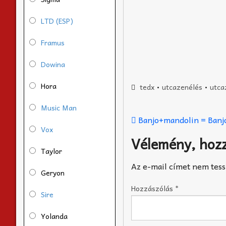
LTD (ESP)
Framus
Dowina
Hora
tedx
•
utcazenélés
•
utca
Music Man
Banjo+mandolin = Banj
Vox
Vélemény, hoz
Taylor
Az e-mail címet nem tess
Geryon
Hozzászólás
*
Sire
Yolanda