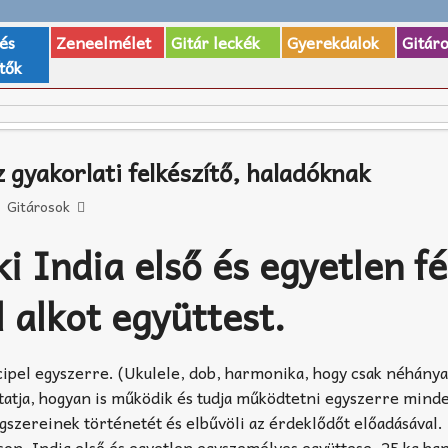
 és
Zeneelmélet
Gitár leckék
Gyerekdalok
Gitár
tők
 gyakorlati felkészítő, haladóknak
Gitárosok
i India első és egyetlen fé
 alkot együttest.
cipel egyszerre. (Ukulele, dob, harmonika, hogy csak néhánya
tatja, hogyan is működik és tudja működtetni egyszerre minde
szereinek történetét és elbűvöli az érdeklődőt előadásával.
son, India első és egyetlen egyszemélyes együttese. 25 kg ha