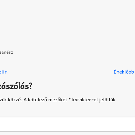
zenész
olin
Éneklőbb
zászólás?
zük közzé.
A kötelező mezőket
*
karakterrel jelöltük