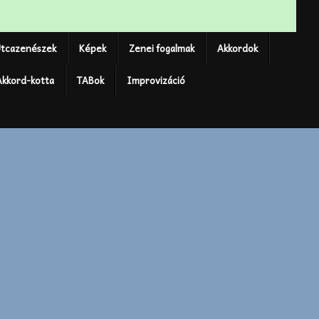
tcazenészek
Képek
Zenei fogalmak
Akkordok
Akkord-kotta
TABok
Improvizáció