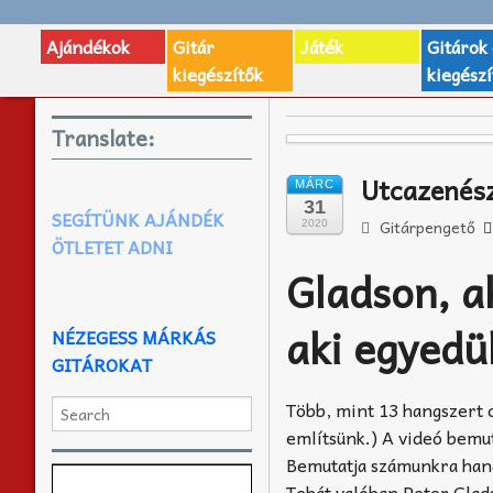
Ajándékok
Gitár
Játék
Gitárok
kiegészítők
kiegészí
Translate:
Utcazenész
MÁRC
31
SEGÍTÜNK AJÁNDÉK
Gitárpengető
2020
ÖTLETET ADNI
Gladson, ak
aki egyedül
NÉZEGESS MÁRKÁS
GITÁROKAT
Több, mint 13 hangszert 
említsünk.) A videó bemu
Bemutatja számunkra hang
Tehát valóban Peter Glad