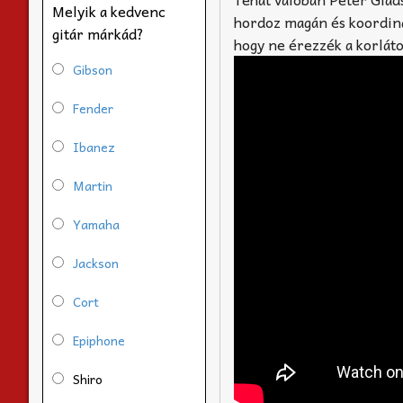
Melyik a kedvenc
hordoz magán és koordinál
gitár márkád?
hogy ne érezzék a korlát
Gibson
Fender
Ibanez
Martin
Yamaha
Jackson
Cort
Epiphone
Shiro