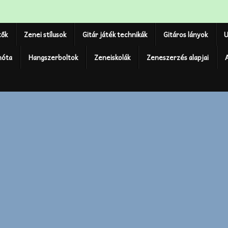
tők
Zenei stílusok
Gitár játék technikák
Gitáros lányok
U
nóta
Hangszerboltok
Zeneiskolák
Zeneszerzés alapjai