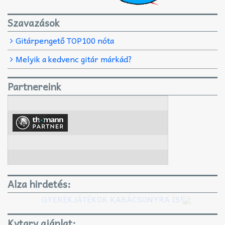
Szavazások
Gitárpengető TOP100 nóta
Melyik a kedvenc gitár márkád?
Partnereink
Alza hirdetés:
GYEREKJÁTÉKOK KARÁCSONYRA IS!
Kytary ajánlat: