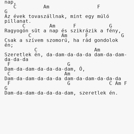
Akkord-kotta
nap,

   C         Am                F          
G

TABok
Az évek tovaszállnak, mint egy múló 
pillanat.

      C        Am      F           G

Improvizáció
Ragyogón süt a nap és szikrázik a fény,

        C          Am      F           G

Csak a szívem szomorú, ha rád gondolok 
én;

          C                   Am

Szeretlek én, da-dam-da-da-da dam-da-dam-
da-da-da

 F                   G

Dam-da-dam-da-da-da-dam, Ó,

 C                  Am

Dam-da-dam-da-da-da dam-da-dam-da-da-da

 F                   G             C Am F 
G

Dam-da-dam-da-da-da-dam, szeretlek én.