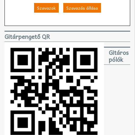
Szavazok
Szavazás állása
Gitárpengető QR
Gitáros
pólók