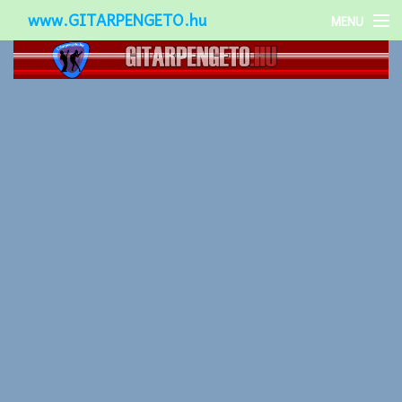
www.GITARPENGETO.hu
MENU
Népszerű-
Különleges-
Okos-gitárok
Gitár kiegészítők
Zenei stílusok
Gitár játék technikák
Gitáros lányok
Utcazenészek
Képek