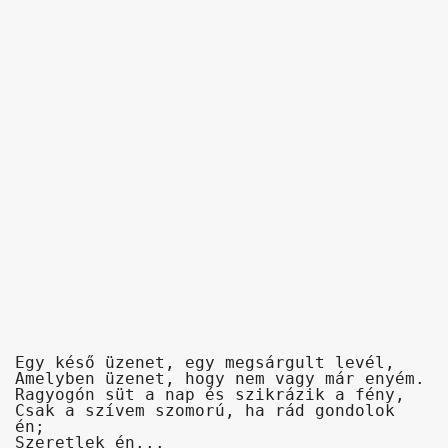
Egy késő üzenet, egy megsárgult levél,

Amelyben üzenet, hogy nem vagy már enyém.

Ragyogón süt a nap és szikrázik a fény,

Csak a szívem szomorú, ha rád gondolok 
én;

Szeretlek én...