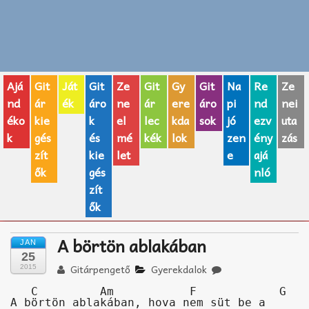
Zenei fogalmak
Akkordok
Ajá
Git
Ját
Git
Ze
Git
Gy
Git
Na
Re
Ze
AJÁNDÉK ÖTLETEK
nd
ár
ék
áro
ne
ár
ere
áro
pi
nd
nei
éko
kie
k
el
lec
kda
sok
jó
ezv
uta
Vicces
k
gés
és
mé
kék
lok
zen
ény
zás
GITÁR MÁRKÁK
zít
kie
let
e
ajá
ők
gés
nló
TOP100 nóta
zít
ők
Hangszerboltok
A börtön ablakában
JAN
Zeneiskolák
25
Gitárpengető
Gyerekdalok
2015
Zeneszerzés alapjai
   C         Am           F            G

A börtön ablakában, hova nem süt be a 