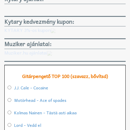
Kytary kedvezmény kupon:
KYTARY 3%-os kupon
Muziker ajánlatai:
Muziker.hu ajánlatai
Gitárpengető TOP 100 (szavazz, bővítsd)
J.J. Cale - Cocaine
Motörhead - Ace of spades
Kolmas Nainen - Tästä asti aikaa
Lord - Vedd el