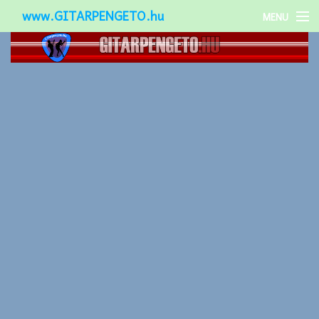
www.GITARPENGETO.hu
MENU
Népszerű-
Különleges-
Okos-gitárok
Gitár kiegészítők
Zenei stílusok
Gitár játék technikák
Gitáros lányok
Utcazenészek
Képek