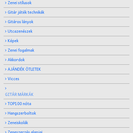
Zenei stílusok
Gitár játék technikák
Gitáros lányok
Utcazenészek
Képek
Zenei fogalmak
Akkordok
AJÁNDÉK ÖTLETEK
Vicces
GITÁR MÁRKÁK
TOP100 nóta
Hangszerboltok
Zeneiskolák
Zeneszerzés alapjai