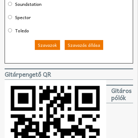
Soundstation
Spector
Toledo
Szavazok
Szavazás állása
Gitárpengető QR
Gitáros
pólók