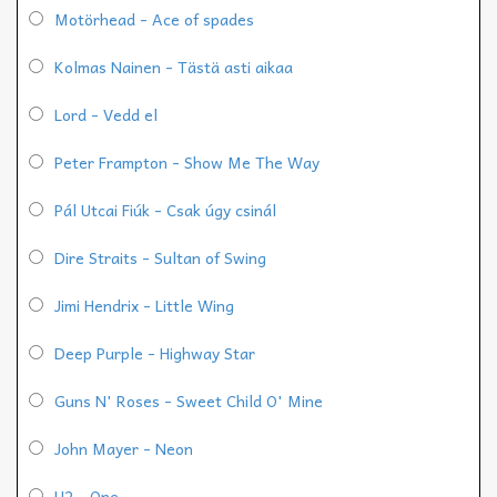
Motörhead - Ace of spades
Kolmas Nainen - Tästä asti aikaa
Lord - Vedd el
Peter Frampton - Show Me The Way
Pál Utcai Fiúk - Csak úgy csinál
Dire Straits - Sultan of Swing
Jimi Hendrix - Little Wing
Deep Purple - Highway Star
Guns N' Roses - Sweet Child O' Mine
John Mayer - Neon
U2 - One