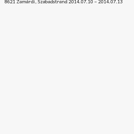
Akkord-kotta
8621 Zamárdi, Szabadstrand 2014.07.10 – 2014.07.13
TABok
Improvizáció