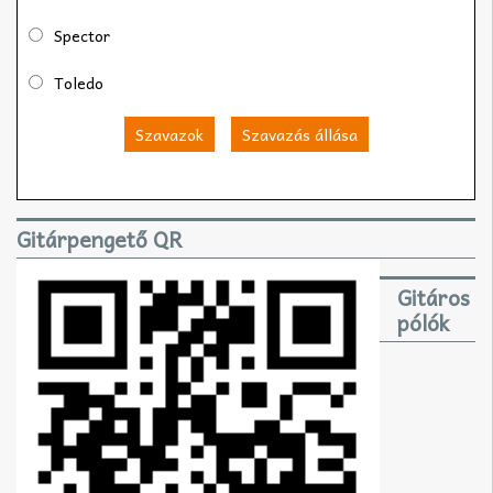
Spector
Toledo
Szavazok
Szavazás állása
Gitárpengető QR
Gitáros
pólók