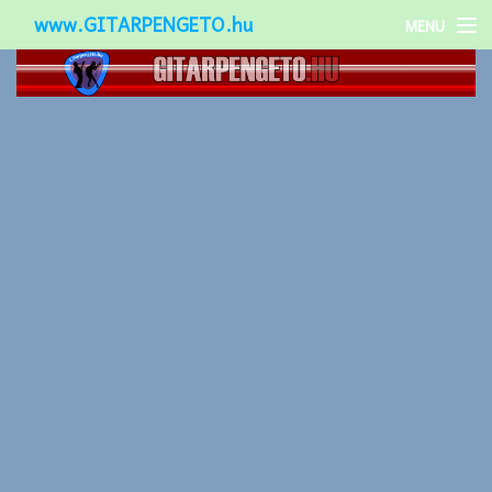
www.GITARPENGETO.hu
MENU
Népszerű-
Különleges-
Okos-gitárok
Gitár kiegészítők
Zenei stílusok
Gitár játék technikák
Gitáros lányok
Utcazenészek
Képek