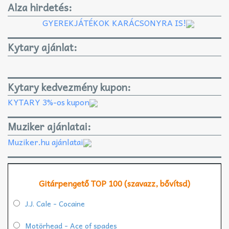
Alza hirdetés:
GYEREKJÁTÉKOK KARÁCSONYRA IS!
Kytary ajánlat:
Kytary kedvezmény kupon:
KYTARY 3%-os kupon
Muziker ajánlatai:
Muziker.hu ajánlatai
Gitárpengető TOP 100 (szavazz, bővítsd)
J.J. Cale - Cocaine
Motörhead - Ace of spades