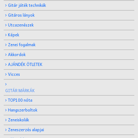
Gitár játék technikák
Gitáros lányok
Utcazenészek
Képek
Zenei fogalmak
Akkordok
AJÁNDÉK ÖTLETEK
Vicces
GITÁR MÁRKÁK
TOP100 nóta
Hangszerboltok
Zeneiskolák
Zeneszerzés alapjai