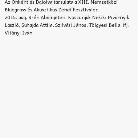
Akkord-kotta
Az Önként és Dalolva társulata a XIII. Nemzetközi
Bluegrass és Akusztikus Zenei Fesztiválon
TABok
2015. aug. 9-én Abaligeten. Köszönjük Nekik: Pivarnyik
László, Suhajda Attila, Szilvási János, Tölgyesi Bella, ifj.
Improvizáció
Vitányi Iván