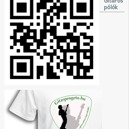
Gitáros
pólók