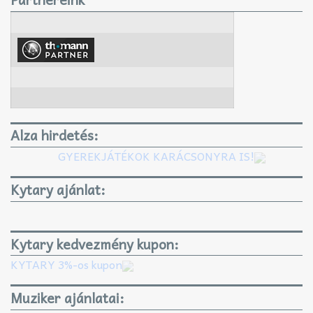
Alza hirdetés:
GYEREKJÁTÉKOK KARÁCSONYRA IS!
Kytary ajánlat:
Kytary kedvezmény kupon:
KYTARY 3%-os kupon
Muziker ajánlatai: