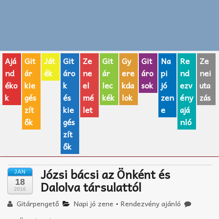
Zenei fogalmak
Akkordok
Ajá
Git
Ját
Git
Ze
Git
Gy
Git
Na
Re
Ze
AJÁNDÉK ÖTLETEK
nd
ár
ék
áro
ne
ár
ere
áro
pi
nd
nei
éko
kie
k
el
lec
kda
sok
jó
ezv
uta
Vicces
k
gés
és
mé
kék
lok
zen
ény
zás
GITÁR MÁRKÁK
zít
kie
let
e
ajá
ők
gés
nló
TOP100 nóta
zít
ők
Hangszerboltok
Józsi bácsi az Önként és
JAN
Zeneiskolák
18
Dalolva társulattól
2016
Zeneszerzés alapjai
Gitárpengető
Napi jó zene
•
Rendezvény ajánló