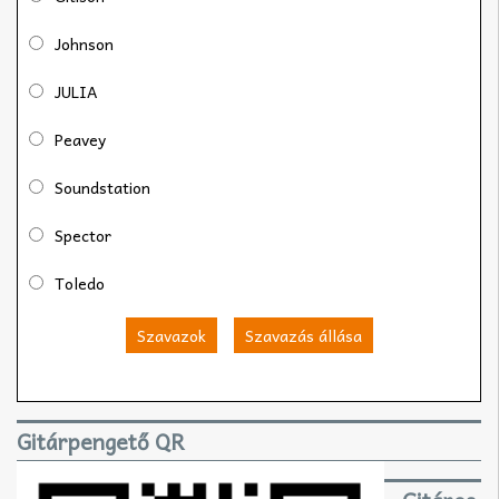
Johnson
JULIA
Peavey
Soundstation
Spector
Toledo
Szavazok
Szavazás állása
Gitárpengető QR