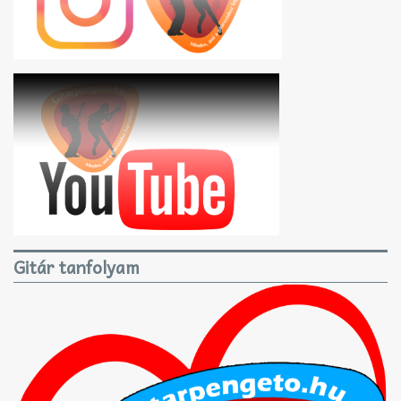
Gitár tanfolyam