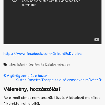
https://www.facebook.com/OnkentEsDalolva
Józsi bácsi
•
Önként és Dalolva társulat
A görög zene és a buzuki
Sister Rosetta Tharpe az első crossover művész
Vélemény, hozzászólás?
Az e-mail címet nem tesszük közzé.
A kötelező mezőket
*
karakterrel jelöltük