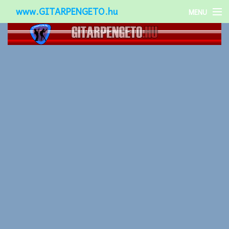
www.GITARPENGETO.hu
MENU
Népszerű-
Különleges-
Okos-gitárok
Gitár kiegészítők
Zenei stílusok
Gitár játék technikák
Gitáros lányok
Utcazenészek
Képek