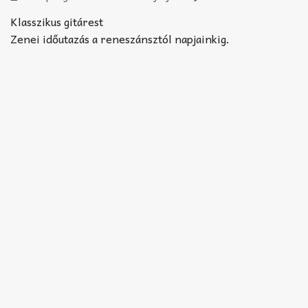
Akkord-kotta
Klasszikus gitárest
TABok
Zenei időutazás a reneszánsztól napjainkig.
Improvizáció