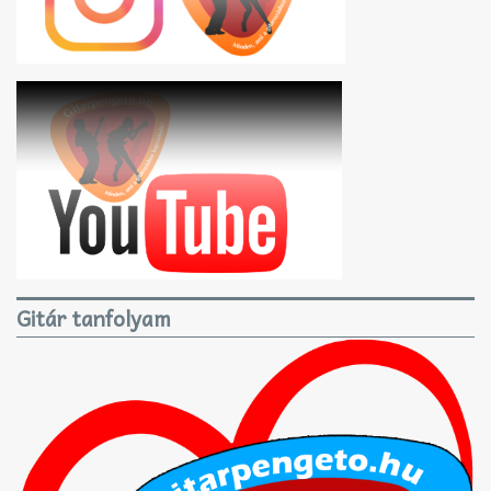
Gitár tanfolyam