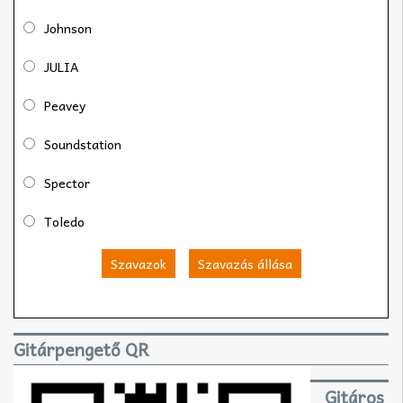
Johnson
JULIA
Peavey
Soundstation
Spector
Toledo
Szavazok
Szavazás állása
Gitárpengető QR
Gitáros