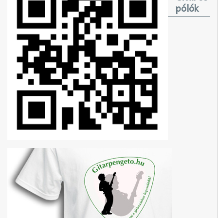
pólók