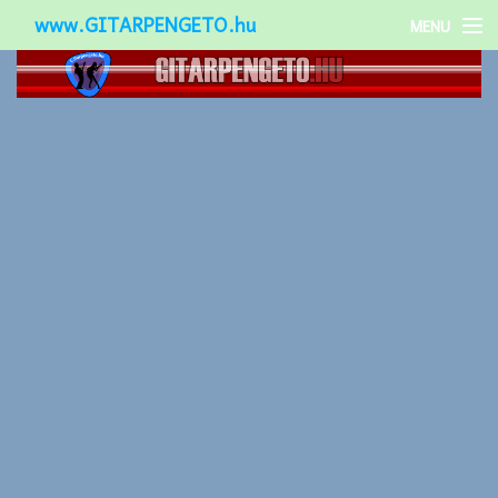
www.GITARPENGETO.hu
MENU
Népszerű-
Különleges-
Okos-gitárok
Gitár kiegészítők
Zenei stílusok
Gitár játék technikák
Gitáros lányok
Utcazenészek
Képek