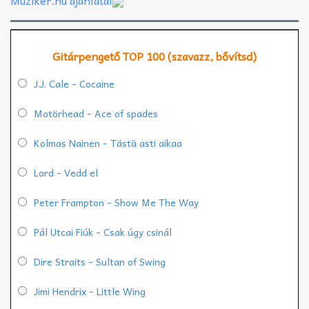
Muziker.hu ajánlatai
Gitárpengető TOP 100 (szavazz, bővítsd)
J.J. Cale - Cocaine
Motörhead - Ace of spades
Kolmas Nainen - Tästä asti aikaa
Lord - Vedd el
Peter Frampton - Show Me The Way
Pál Utcai Fiúk - Csak úgy csinál
Dire Straits - Sultan of Swing
Jimi Hendrix - Little Wing