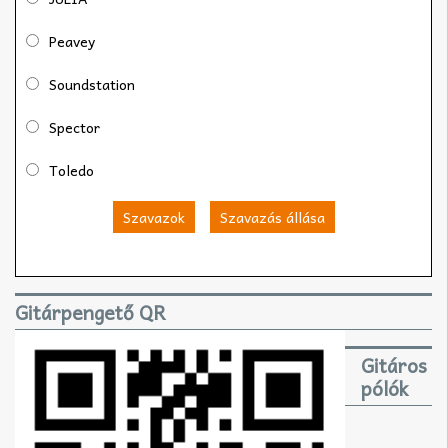
Peavey
Soundstation
Spector
Toledo
Szavazok
Szavazás állása
Gitárpengető QR
Gitáros
pólók