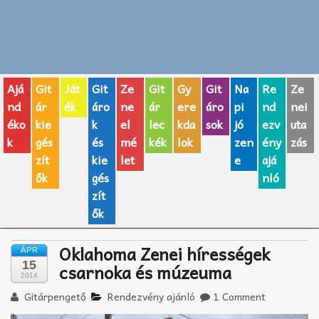
Zenei fogalmak
Akkordok
Ajá
Git
Ját
Git
Ze
Git
Gy
Git
Na
Re
Ze
AJÁNDÉK ÖTLETEK
nd
ár
ék
áro
ne
ár
ere
áro
pi
nd
nei
éko
kie
k
el
lec
kda
sok
jó
ezv
uta
Vicces
k
gés
és
mé
kék
lok
zen
ény
zás
GITÁR MÁRKÁK
zít
kie
let
e
ajá
ők
gés
nló
TOP100 nóta
zít
ők
Hangszerboltok
Oklahoma Zenei hírességek
ÁPR
Zeneiskolák
15
csarnoka és múzeuma
2014
Zeneszerzés alapjai
Gitárpengető
Rendezvény ajánló
1 Comment