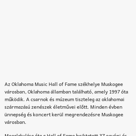
Az Oklahoma Music Hall of Fame székhelye Muskogee
városban, Oklahoma államban található, amely 1997 óta
működik. A csarnok és múzeum tiszteleg az oklahomai
származású zenészek életművei előtt. Minden évben
ünnepség és koncert kerül megrendezésre Muskogee
városban.
Megalakulása óta a Hall of Fame beiktatott 37 egyéni és