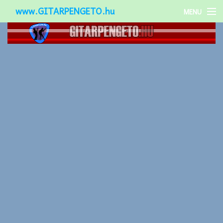
www.GITARPENGETO.hu
MENU
Népszerű-
Különleges-
Okos-gitárok
Gitár kiegészítők
Zenei stílusok
Gitár játék technikák
Gitáros lányok
Utcazenészek
Képek