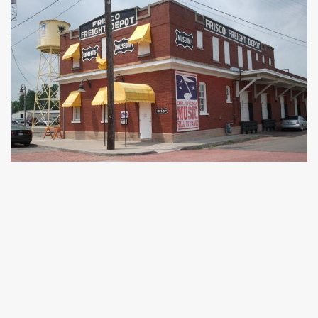
Akkord-kotta
TABok
Improvizáció