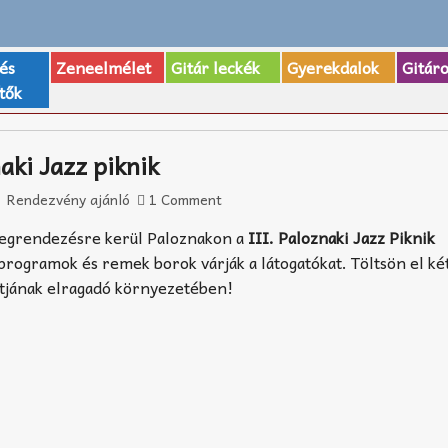
 és
Zeneelmélet
Gitár leckék
Gyerekdalok
Gitár
tők
aki Jazz piknik
Rendezvény ajánló
1 Comment
megrendezésre kerül Paloznakon a
III. Paloznaki Jazz Piknik
rogramok és remek borok várják a látogatókat. Töltsön el k
artjának elragadó környezetében!