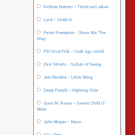
Kolmas Nainen - Tästä asti aikaa
Lord - Vedd el
Peter Frampton - Show Me The
Way
Pál Utcai Fiúk - Csak úgy csinál
Dire Straits - Sultan of Swing
Jimi Hendrix - Little Wing
Deep Purple - Highway Star
Guns N' Roses - Sweet Child O'
Mine
John Mayer - Neon
U2 - One