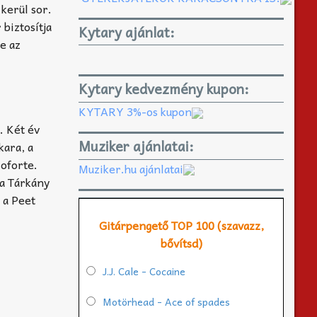
kerül sor.
biztosítja
Kytary ajánlat:
be az
Kytary kedvezmény kupon:
KYTARY 3%-os kupon
. Két év
Muziker ajánlatai:
kara, a
zoforte.
Muziker.hu ajánlatai
 a Tárkány
 a Peet
Gitárpengető TOP 100 (szavazz,
bővítsd)
J.J. Cale - Cocaine
Motörhead - Ace of spades