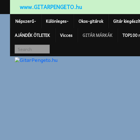
www.GITARPENGETO.hu
Népszerű-
Különleges-
Okos-gitárok
Gitár kiegészí
AJÁNDÉK ÖTLETEK
Vicces
GITÁR MÁRKÁK
TOP100 