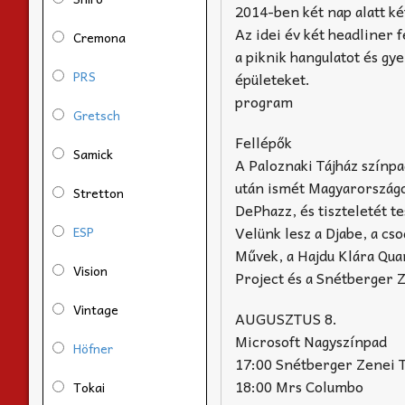
2014-ben két nap alatt ké
Az idei év két headliner 
Cremona
a piknik hangulatot és gy
PRS
épületeket.
program
Gretsch
Fellépők
Samick
A Paloznaki Tájház színpa
után ismét Magyarországon
Stretton
DePhazz, és tiszteletét t
Velünk lesz a Djabe, a cs
ESP
Művek, a Hajdu Klára Qua
Vision
Project és a Snétberger 
Vintage
AUGUSZTUS 8.
Microsoft Nagyszínpad
Höfner
17:00 Snétberger Zenei 
18:00 Mrs Columbo
Tokai