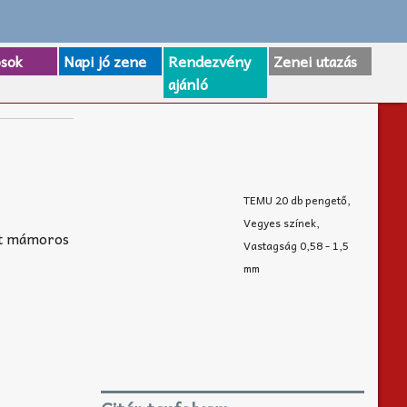
osok
Napi jó zene
Rendezvény
Zenei utazás
ajánló
TEMU 20 db pengető,
Vegyes színek,
ét mámoros
Vastagság 0,58 - 1,5
mm