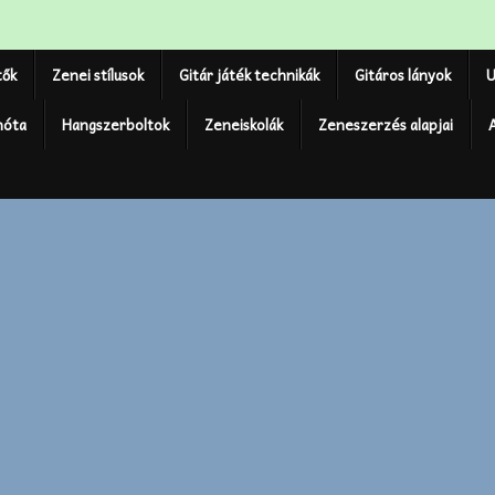
tők
Zenei stílusok
Gitár játék technikák
Gitáros lányok
U
nóta
Hangszerboltok
Zeneiskolák
Zeneszerzés alapjai