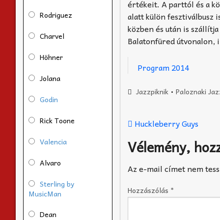
értékeit. A parttól és a
Rodriguez
alatt külön fesztiválbusz
közben és után is szállít
Charvel
Balatonfüred útvonalon, i
Höhner
Program 2014
Jolana
Jazzpiknik
•
Paloznaki Jaz
Godin
Rick Toone
Huckleberry Guys
Valencia
Vélemény, hoz
Alvaro
Az e-mail címet nem tess
Sterling by
Hozzászólás
*
MusicMan
Dean