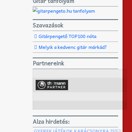
Gitár tanfolyam
Szavazások
Gitárpengető TOP100 nóta
Melyik a kedvenc gitár márkád?
Partnereink
Alza hirdetés:
GYEREKJÁTÉKOK KARÁCSONYRA IS!