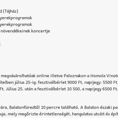
 (Tájház)
 gyerekprogramok
 gyerekprogramok
 növendékeinek koncertje
t
 megvásárolhatóak online illetve Paloznakon a Homola Vinot
elben július 25-ig: fesztiválbérlet 9000 Ft, napijegy: 5500 Ft,
t. Július 25. után a fesztiválbérlet 10 500, a napijegy 6500 Ft
ára, Balatonfüredtől 10 percre található. A Balaton északi pa
luja, mely megőrizte érintetlenségét, hangulatos utcáit és épí