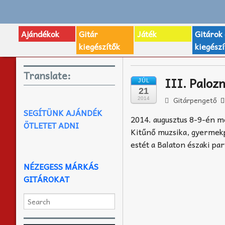
Ajándékok
Gitár
Játék
Gitárok
kiegészítők
kiegészí
Translate:
III. Palozn
JÚL
21
Gitárpengető
2014
SEGÍTÜNK AJÁNDÉK
2014. augusztus 8-9-én 
ÖTLETET ADNI
Kitűnő muzsika, gyermekp
estét a Balaton északi p
NÉZEGESS MÁRKÁS
GITÁROKAT