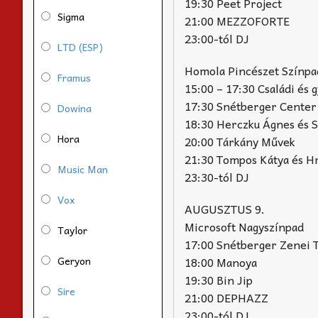
19:30 Peet Project
Sigma
21:00 MEZZOFORTE
23:00-tól DJ
LTD (ESP)
Homola Pincészet Színpad
Framus
15:00 – 17:30 Családi és
17:30 Snétberger Center
Dowina
18:30 Herczku Ágnes és 
Hora
20:00 Tárkány Művek
21:30 Tompos Kátya és H
Music Man
23:30-tól DJ
Vox
AUGUSZTUS 9.
Microsoft Nagyszínpad
Taylor
17:00 Snétberger Zenei 
Geryon
18:00 Manoya
19:30 Bin Jip
Sire
21:00 DEPHAZZ
23:00-tól DJ