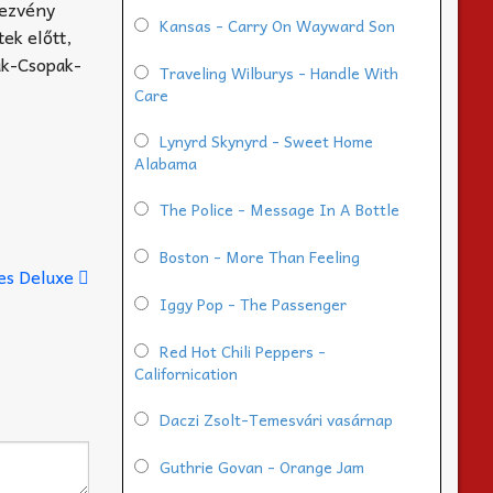
dezvény
Kansas - Carry On Wayward Son
ek előtt,
ak-Csopak-
Traveling Wilburys - Handle With
Care
Lynyrd Skynyrd - Sweet Home
Alabama
The Police - Message In A Bottle
Boston - More Than Feeling
es Deluxe
Iggy Pop - The Passenger
Red Hot Chili Peppers -
Californication
Daczi Zsolt-Temesvári vasárnap
Guthrie Govan - Orange Jam