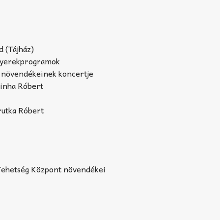
 (Tájház)
 gyerekprogramok
 növendékeinek koncertje
Sinha Róbert
rutka Róbert
Tehetség Központ növendékei