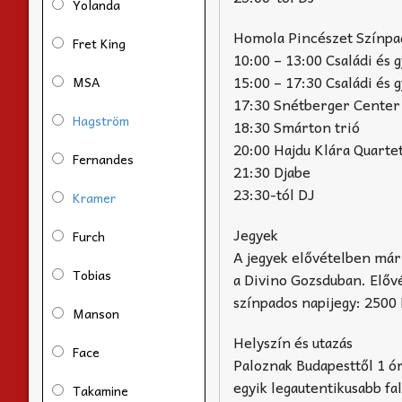
Yolanda
Homola Pincészet Színpad
Fret King
10:00 – 13:00 Családi és
15:00 – 17:30 Családi és
MSA
17:30 Snétberger Center
Hagström
18:30 Smárton trió
20:00 Hajdu Klára Quarte
Fernandes
21:30 Djabe
23:30-tól DJ
Kramer
Jegyek
Furch
A jegyek elővételben már
Tobias
a Divino Gozsduban. Elővét
színpados napijegy: 2500 F
Manson
Helyszín és utazás
Face
Paloznak Budapesttől 1 ór
egyik legautentikusabb fa
Takamine