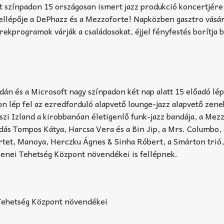
t színpadon 15 országosan ismert jazz produkció koncertjére 
fellépője a DePhazz és a Mezzoforte! Napközben gasztro vásár 
erekprogramok várják a családosokat, éjjel fényfestés borítja 
dán és a Microsoft nagy színpadon két nap alatt 15 előadó lép
 lép fel az ezredforduló alapvető lounge-jazz alapvető zene
eszi Izland a kirobbanóan életigenlő funk-jazz bandája, a Mez
odás Tompos Kátya, Harcsa Vera és a Bin Jip, a Mrs. Columbo,
rtet, Manoya, Herczku Ágnes & Sinha Róbert, a Smárton trió,
Zenei Tehetség Központ növendékei is fellépnek.
Tehetség Központ növendékei