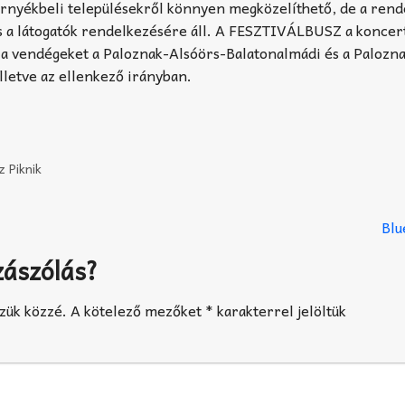
 környékbeli településekről könnyen megközelíthető, de a ren
 is a látogatók rendelkezésére áll. A FESZTIVÁLBUSZ a koncert
ja a vendégeket a Paloznak-Alsóörs-Balatonalmádi és a Palozn
lletve az ellenkező irányban.
z Piknik
Blu
zászólás?
zük közzé.
A kötelező mezőket
*
karakterrel jelöltük