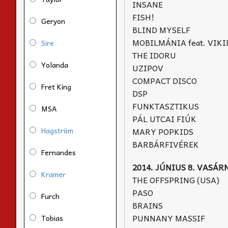
INSANE
FISH!
Geryon
BLIND MYSELF
MOBILMÁNIA feat. VIK
Sire
THE IDORU
Yolanda
UZIPOV
COMPACT DISCO
Fret King
DSP
FUNKTASZTIKUS
MSA
PÁL UTCAI FIÚK
Hagström
MARY POPKIDS
BARBÁRFIVÉREK
Fernandes
2014. JÚNIUS 8. VASÁR
Kramer
THE OFFSPRING (USA)
PASO
Furch
BRAINS
PUNNANY MASSIF
Tobias