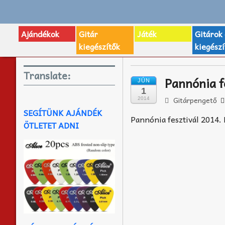
Ajándékok
Gitár
Játék
Gitárok
kiegészítők
kiegészí
Translate:
Pannónia f
JÚN
1
Gitárpengető
2014
SEGÍTÜNK AJÁNDÉK
Pannónia fesztivál 2014.
ÖTLETET ADNI