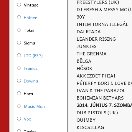
FREESTYLERS (UK)
Vintage
DJ FRESH & MESSY MC (
30Y
Höfner
INTIM TORNA ILLEGÁL
Tokai
DALRIADA
LEANDER RISING
Sigma
JUNKIES
THE GRENMA
LTD (ESP)
BЁLGA
HŐSÖK
Framus
AKKEZDET PHIAI
Dowina
PÉTERFY BORI & LOVE 
IVAN & THE PARAZOL
Hora
BOHEMIAN BETYARS
2014. JÚNIUS 7. SZOMB
Music Man
DUB PISTOLS (UK)
Vox
QUIMBY
KISCSILLAG
Taylor