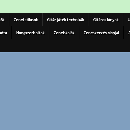
tők
Zenei stílusok
Gitár játék technikák
Gitáros lányok
U
nóta
Hangszerboltok
Zeneiskolák
Zeneszerzés alapjai