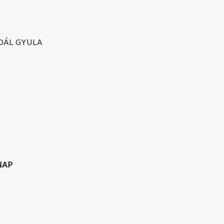
IDÁL GYULA
NAP