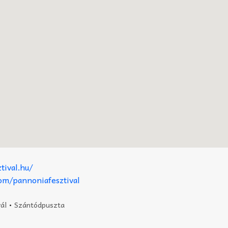
tival.hu/
com/pannoniafesztival
ál
•
Szántódpuszta