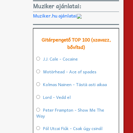
Muziker ajánlatai:
Muziker.hu ajánlatai
Gitárpengető TOP 100 (szavazz,
bővítsd)
J.J. Cale - Cocaine
Motörhead - Ace of spades
Kolmas Nainen - Tästä asti aikaa
Lord - Vedd el
Peter Frampton - Show Me The
Way
Pál Utcai Fiúk - Csak úgy csinál