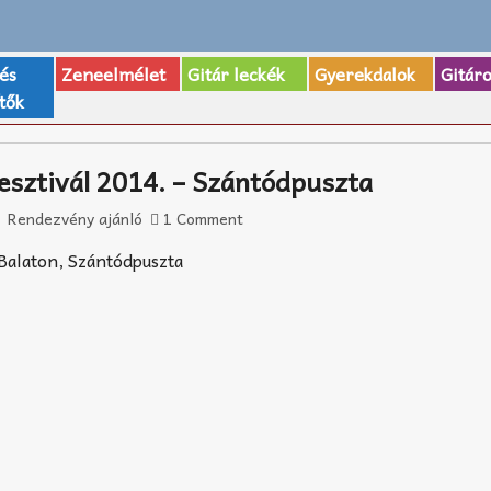
 és
Zeneelmélet
Gitár leckék
Gyerekdalok
Gitár
tők
esztivál 2014. – Szántódpuszta
Rendezvény ajánló
1 Comment
 Balaton, Szántódpuszta