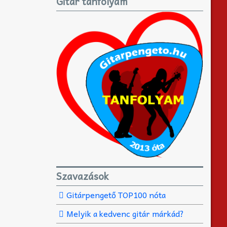
Gitár tanfolyam
Szavazások
Gitárpengető TOP100 nóta
Melyik a kedvenc gitár márkád?