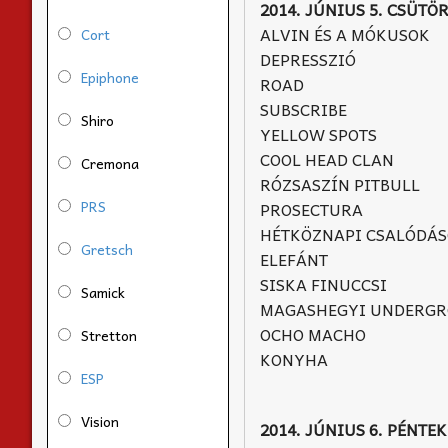
2014. JÚNIUS 5. CSÜTÖ
ALVIN ÉS A MÓKUSOK
Cort
DEPRESSZIÓ
Epiphone
ROAD
SUBSCRIBE
Shiro
YELLOW SPOTS
COOL HEAD CLAN
Cremona
RÓZSASZÍN PITBULL
PRS
PROSECTURA
HÉTKÖZNAPI CSALÓDÁ
Gretsch
ELEFÁNT
SISKA FINUCCSI
Samick
MAGASHEGYI UNDERG
OCHO MACHO
Stretton
KONYHA
ESP
Vision
2014. JÚNIUS 6. PÉNTEK