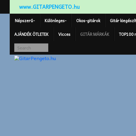
www.GITARPENGETO.hu
Népszerű-
Különleges-
Okos-gitárok
Gitár kiegészí
AJÁNDÉK ÖTLETEK
Vicces
GITÁR MÁRKÁK
TOP100 