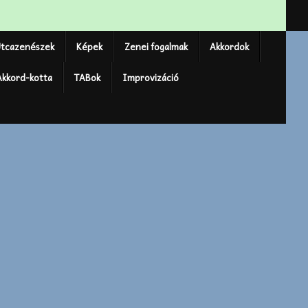
tcazenészek
Képek
Zenei fogalmak
Akkordok
Akkord-kotta
TABok
Improvizáció