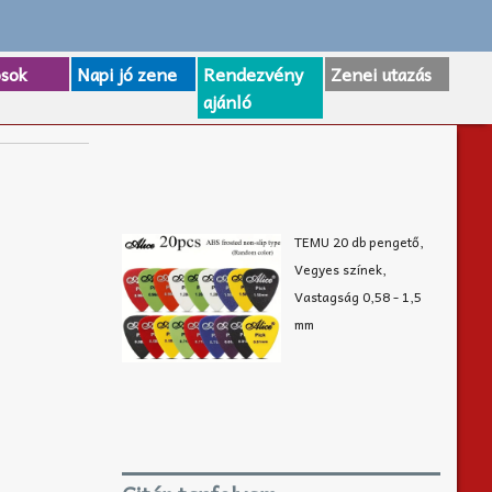
osok
Napi jó zene
Rendezvény
Zenei utazás
ajánló
TEMU 20 db pengető,
Vegyes színek,
Vastagság 0,58 - 1,5
mm