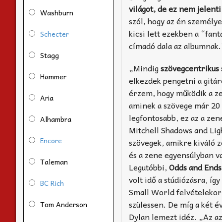
világot, de ez nem jelent
Washburn
szól, hogy az én személye
kicsi lett ezekben a “fan
Schecter
címadó dala az albumnak.”
Stagg
„Mindig
szövegcentrikus
Hammer
elkezdek pengetni a gitá
érzem, hogy működik a ze
Aria
aminek a szövege már 20 é
legfontosabb, ez az a zen
Alhambra
Mitchell Shadows and Ligh
Encore
szövegek, amikre kiváló 
és a zene egyensúlyban va
Taleman
Legutóbbi,
Odds and Ends 
volt idő a stúdiózásra, í
BC Rich
Small World felvételekor 
szülessen. De míg a két é
Tom Anderson
Dylan lemezt idéz. „Az az