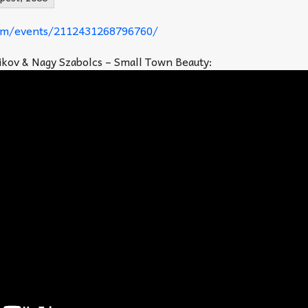
com/events/2112431268796760/
ikov & Nagy Szabolcs – Small Town Beauty: