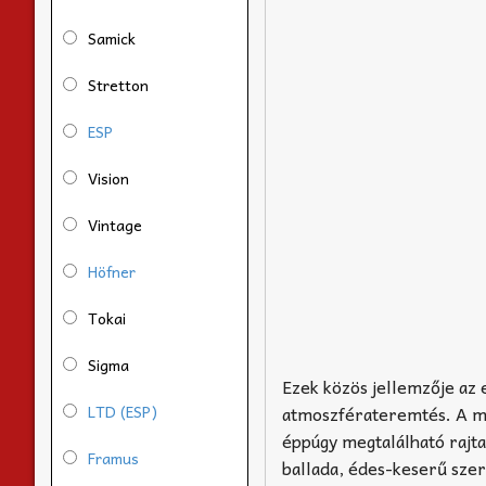
Samick
Stretton
ESP
Vision
Vintage
Höfner
Tokai
Sigma
Ezek közös jellemzője az 
LTD (ESP)
atmoszférateremtés. A mű
éppúgy megtalálható rajta
Framus
ballada, édes-keserű szer