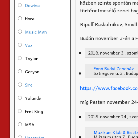
közben szinte spontán meg
Dowina
történetmesélő zenei ha
Hora
Ripoff Raskolnikov, Smal
Music Man
Budán november 3-án a 
Vox
2018. november 3., szom
Taylor
Fonó Budai Zeneház
Geryon
Sztregova u. 3., Buda
Sire
https://www.facebook.c
Yolanda
míg Pesten november 24-
Fret King
2018. november 24., szo
MSA
Muzikum Klub & Biszt
Múzeum utca 7., Buda
Hagström