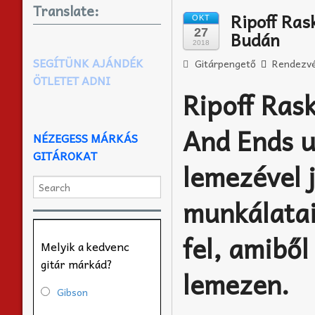
Translate:
Ripoff Ras
OKT
27
Budán
2018
SEGÍTÜNK AJÁNDÉK
Gitárpengető
Rendezvé
ÖTLETET ADNI
Ripoff Ras
And Ends u
NÉZEGESS MÁRKÁS
GITÁROKAT
lemezével 
munkálatai
fel, amiből
Melyik a kedvenc
gitár márkád?
lemezen.
Gibson