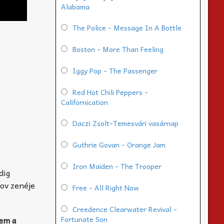
Alabama
The Police - Message In A Bottle
Boston - More Than Feeling
Iggy Pop - The Passenger
Red Hot Chili Peppers -
Californication
Daczi Zsolt-Temesvári vasárnap
Guthrie Govan - Orange Jam
Iron Maiden - The Trooper
dig
kov zenéje
Free - All Right Now
Creedence Clearwater Revival -
lem a
Fortunate Son