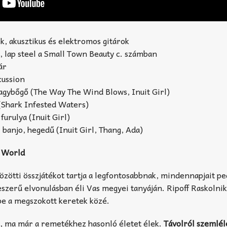
k, akusztikus és elektromos gitárok
, lap steel a Small Town Beauty c. számban
ár
cussion
nagybőgő (The Way The Wind Blows, Inuit Girl)
(Shark Infested Waters)
furulya (Inuit Girl)
 banjo, hegedű (Inuit Girl, Thang, Ada)
l World
közötti összjátékot tartja a legfontosabbnak, mindennapjait pe
eszerű elvonulásban éli Vas megyei tanyáján. Ripoff Raskolni
 be a megszokott keretek közé.
, ma már a remetékhez hasonló életet élek.
Távolról szemlé