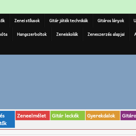
tők
Zenei stílusok
Gitár játék technikák
Gitáros lányok
U
nóta
Hangszerboltok
Zeneiskolák
Zeneszerzés alapjai
 és
Zeneelmélet
Gitár leckék
Gyerekdalok
Gitár
tők