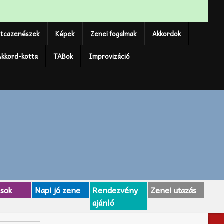
tcazenészek
Képek
Zenei fogalmak
Akkordok
Akkord-kotta
TABok
Improvizáció
osok
Napi jó zene
Rendezvény
Zenei utazás
ajánló