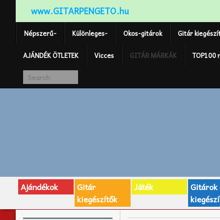
www.GITARPENGETO.hu
Népszerű-
Különleges-
Okos-gitárok
Gitár kiegészí
AJÁNDÉK ÖTLETEK
Vicces
GITÁR MÁRKÁK
TOP100 
Ajándékok
Gitár
Játék
Gitárok
kiegészítők
kiegészí