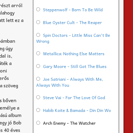
észt arról
Steppenwolf - Born To Be Wild
alahogy
t lett ez a
Blue Oyster Cult - The Reaper
Spin Doctors - Little Miss Can't Be
zobámban
Wrong
eg úgy
Metallica: Nothing Else Matters
al is,
áték a
Gary Moore - Still Got The Blues
Joni
 erős
Joe Satriani - Always With Me,
 a szöveg
Always With You
Steve Vai - For The Love Of God
is bőven
zemélye a
Habib Koite & Bamada - Din Din Wo
zású album
egy jó Bob
Arch Enemy - The Watcher
és 40 éves