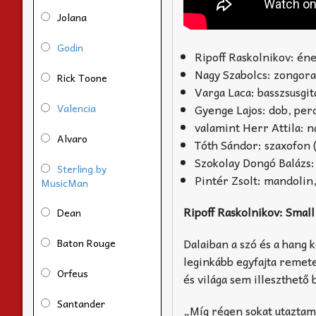
Jolana
Godin
Ripoff Raskolnikov: éne
Nagy Szabolcs: zongora
Rick Toone
Varga Laca: basszsusgit
Valencia
Gyenge Lajos: dob, per
valamint Herr Attila: 
Alvaro
Tóth Sándor: szaxofon 
Szokolay Dongó Balázs: 
Sterling by
Pintér Zsolt: mandolin,
MusicMan
Ripoff Raskolnikov: Smal
Dean
Dalaiban a szó és a hang 
Baton Rouge
leginkább egyfajta remet
Orfeus
és világa sem illeszthető
Santander
„Míg régen sokat utaztam