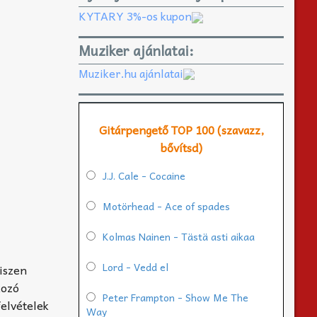
KYTARY 3%-os kupon
Muziker ajánlatai:
Muziker.hu ajánlatai
Gitárpengető TOP 100 (szavazz,
bővítsd)
J.J. Cale - Cocaine
Motörhead - Ace of spades
Kolmas Nainen - Tästä asti aikaa
Lord - Vedd el
hiszen
kozó
Peter Frampton - Show Me The
felvételek
Way