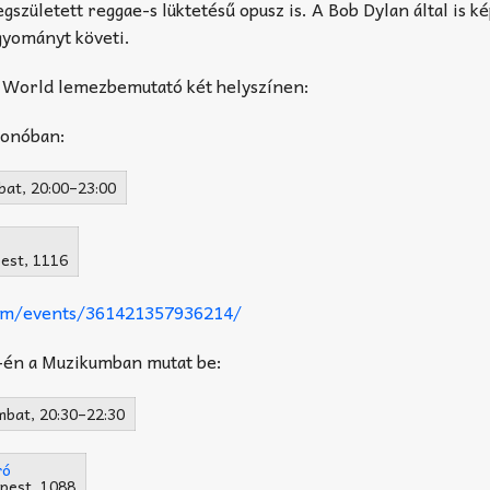
született reggae-s lüktetésű opusz is. A Bob Dylan által is ké
gyományt követi.
l World lemezbemutató két helyszínen:
Fonóban:
bat, 20:00–23:00
pest, 1116
om/events/361421357936214/
én a Muzikumban mutat be:
mbat, 20:30–22:30
ró
pest, 1088