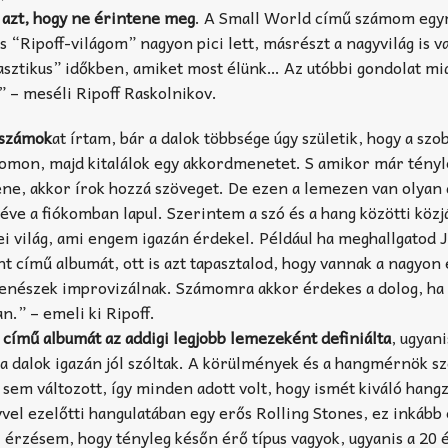
i azt, hogy ne érintene meg
. A Small World című számom egyr
s “Ripoff-világom” nagyon pici lett, másrészt a nagyvilág is v
tasztikus” időkben, amiket most élünk… Az utóbbi gondolat miat
 – meséli Ripoff Raskolnikov.
 számok
at írtam, bár a dalok többsége úgy születik, hogy a s
romon, majd kitalálok egy akkordmenetet. S amikor már tényl
ne, akkor írok hozzá szöveget. De ezen a lemezen van olyan d
ve a fiókomban lapul. Szerintem a szó és a hang közötti közj
ei világ, ami engem igazán érdekel. Például ha meghallgatod 
t című albumát, ott is azt tapasztalod, hogy vannak a nagyon
zenészek improvizálnak. Számomra akkor érdekes a dolog, ha
n.” – emeli ki Ripoff.
című albumát az addigi legjobb lemezeként definiálta
, ugyan
gy a dalok igazán jól szóltak. A körülmények és a hangmérnök s
sem változott, így minden adott volt, hogy ismét kiváló hang
vvel ezelőtti hangulatában egy erős Rolling Stones, ez inkább 
 érzésem, hogy tényleg későn érő típus vagyok, ugyanis a 20 