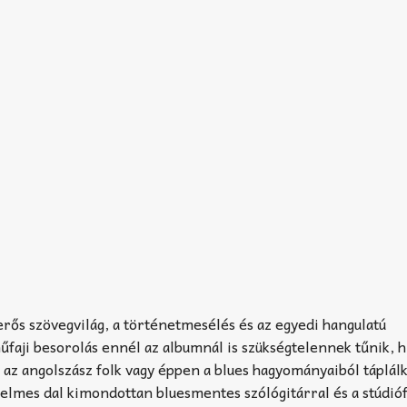
erős szövegvilág, a történetmesélés és az egyedi hangulatú
faji besorolás ennél az albumnál is szükségtelennek tűnik, 
 az angolszász folk vagy éppen a blues hagyományaiból táplál
elmes dal kimondottan bluesmentes szólógitárral és a stúdió