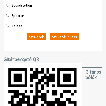
Soundstation
Spector
Toledo
Szavazok
Szavazás állása
Gitárpengető QR
Gitáros
pólók