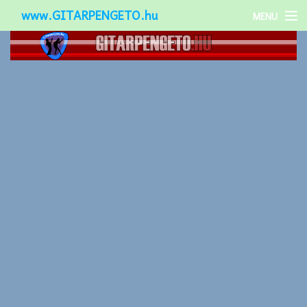
www.GITARPENGETO.hu
MENU
Népszerű-
Különleges-
Okos-gitárok
Gitár kiegészítők
Zenei stílusok
Gitár játék technikák
Gitáros lányok
Utcazenészek
Képek