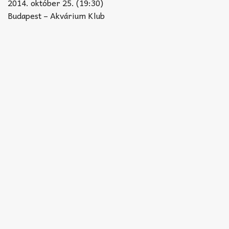
Akkord-kotta
2014. október 25. (19:30)
Budapest – Akvárium Klub
TABok
Improvizáció