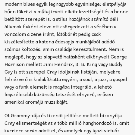
modern blues egyik legnagyobb egyénisége; életpályája
hűen tükrözi a műfaj iránti elkötelezettségét és a benne
betöltött szerepét is: a stílus hazájának számító déli
államok fiaként eleve ott csörgedezett a vérében a
vonzalom a zene iránt, látókörét pedig csak
kiszélesítette a katona édesapja munkájából adódó
számos költözés, amin családja keresztülment. Nem is
meglepő, hogy az alapvető hatásként elkönyvelt George
Harrison mellett Jimi Hendrix, B. B. King vagy Buddy
Guy is ott szerepel Cray idoljainak listáján, melyekre
felnézve ő is kialakíthatta egyéni, a soul, a jazz, a gospel
vagy a funk elemeit is magába integráló, a lehető
legszélesebb közönség tetszését elnyerő, erősen
amerikai aromájú muzsikáját.
Öt Grammy-díja és tizenöt jelölése mellett bizonyítja
Cray elismertségét az a több millió hanghordozó is, amit
karriere során adott el, és amelyek egy igazi virtuóz