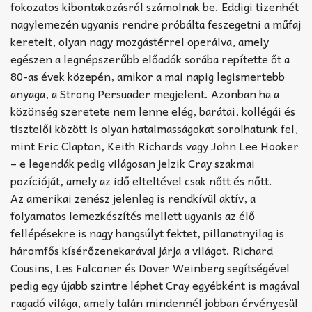
fokozatos kibontakozásról számolnak be. Eddigi tizenhét
nagylemezén ugyanis rendre próbálta feszegetni a műfaj
kereteit, olyan nagy mozgástérrel operálva, amely
egészen a legnépszerűbb előadók sorába repítette őt a
80-as évek közepén, amikor a mai napig legismertebb
anyaga, a Strong Persuader megjelent. Azonban ha a
közönség szeretete nem lenne elég, barátai, kollégái és
tisztelői között is olyan hatalmasságokat sorolhatunk fel,
mint Eric Clapton, Keith Richards vagy John Lee Hooker
– e legendák pedig világosan jelzik Cray szakmai
pozícióját, amely az idő elteltével csak nőtt és nőtt.
Az amerikai zenész jelenleg is rendkívül aktív, a
folyamatos lemezkészítés mellett ugyanis az élő
fellépésekre is nagy hangsúlyt fektet, pillanatnyilag is
háromfős kísérőzenekarával járja a világot. Richard
Cousins, Les Falconer és Dover Weinberg segítségével
pedig egy újabb szintre léphet Cray egyébként is magával
ragadó világa, amely talán mindennél jobban érvényesül