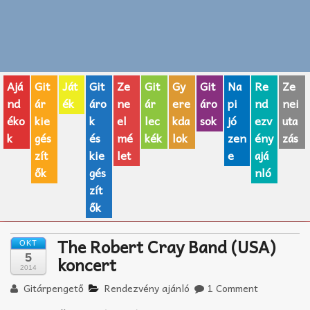
Zenei fogalmak
Akkordok
Ajá
Git
Ját
Git
Ze
Git
Gy
Git
Na
Re
Ze
AJÁNDÉK ÖTLETEK
nd
ár
ék
áro
ne
ár
ere
áro
pi
nd
nei
éko
kie
k
el
lec
kda
sok
jó
ezv
uta
Vicces
k
gés
és
mé
kék
lok
zen
ény
zás
GITÁR MÁRKÁK
zít
kie
let
e
ajá
ők
gés
nló
TOP100 nóta
zít
ők
Hangszerboltok
The Robert Cray Band (USA)
OKT
Zeneiskolák
5
koncert
2014
Zeneszerzés alapjai
Gitárpengető
Rendezvény ajánló
1 Comment