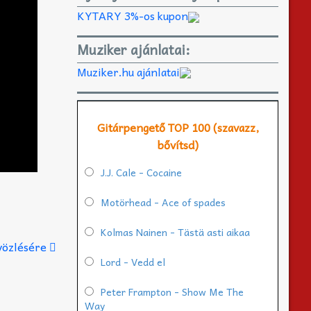
KYTARY 3%-os kupon
Muziker ajánlatai:
Muziker.hu ajánlatai
Gitárpengető TOP 100 (szavazz,
bővítsd)
J.J. Cale - Cocaine
Motörhead - Ace of spades
Kolmas Nainen - Tästä asti aikaa
dvözlésére
Lord - Vedd el
Peter Frampton - Show Me The
Way