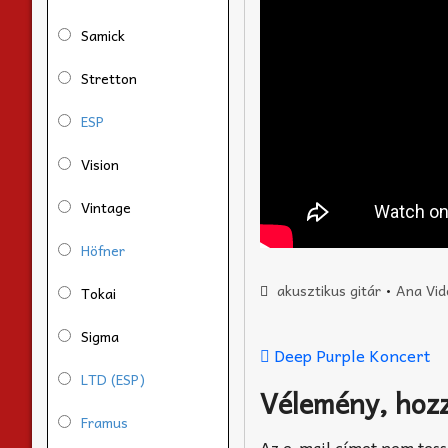
Samick
Stretton
ESP
Vision
Vintage
Höfner
akusztikus gitár
•
Ana Vid
Tokai
Sigma
Deep Purple Koncert
LTD (ESP)
Vélemény, hoz
Framus
Az e-mail címet nem tess