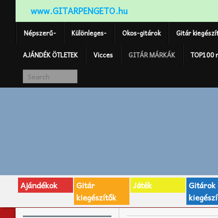
www.GITARPENGETO.hu
Népszerű-
Különleges-
Okos-gitárok
Gitár kiegészí
AJÁNDÉK ÖTLETEK
Vicces
GITÁR MÁRKÁK
TOP100 
Ajándékok
Gitár
Játék
Gitárok
kiegészítők
kiegészí