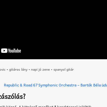
ovic
•
gitáros lány
•
napi jó zene
•
spanyol gitár
Republic & Road 67 Symphonic Orchestra – Bartók Béla ü
zászólás?
zük közzé.
A kötelező mezőket
*
karakterrel jelöltük