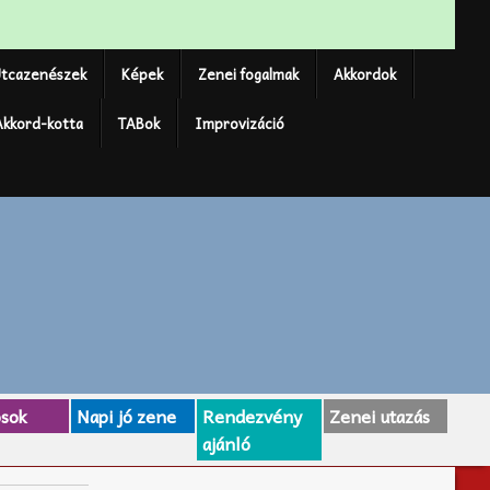
tcazenészek
Képek
Zenei fogalmak
Akkordok
Akkord-kotta
TABok
Improvizáció
osok
Napi jó zene
Rendezvény
Zenei utazás
ajánló