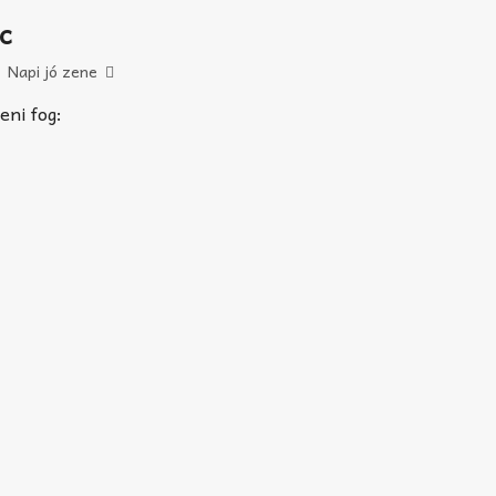
c
Napi jó zene
eni fog: