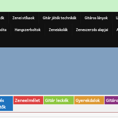
tők
Zenei stílusok
Gitár játék technikák
Gitáros lányok
U
nóta
Hangszerboltok
Zeneiskolák
Zeneszerzés alapjai
 és
Zeneelmélet
Gitár leckék
Gyerekdalok
Gitár
tők