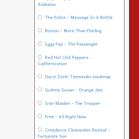
Alabama
The Police - Message In A Bottle
Boston - More Than Feeling
Iggy Pop - The Passenger
Red Hot Chili Peppers -
Californication
Daczi Zsolt-Temesvári vasárnap
Guthrie Govan - Orange Jam
Iron Maiden - The Trooper
Free - All Right Now
Creedence Clearwater Revival -
Fortunate Son