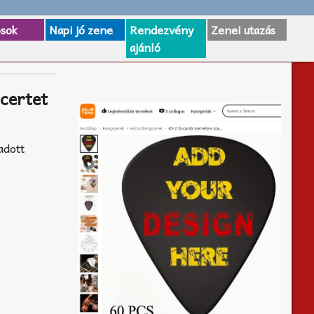
osok
Napi jó zene
Rendezvény
Zenei utazás
ajánló
ncertet
adott