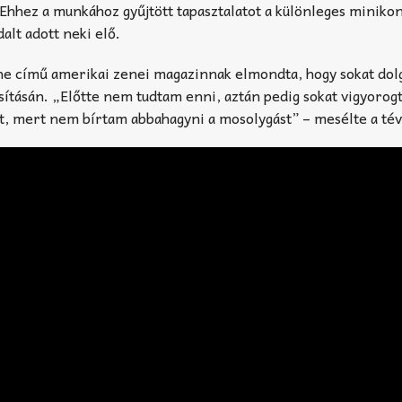
Ehhez a munkához gyűjtött tapasztalatot a különleges minikon
lt adott neki elő.
ne című amerikai zenei magazinnak elmondta, hogy sokat dol
sításán. „Előtte nem tudtam enni, aztán pedig sokat vigyorog
jt, mert nem bírtam abbahagyni a mosolygást” – mesélte a tév