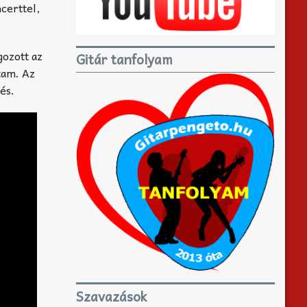
certtel,
gozott az
Gitár tanfolyam
tam. Az
és.
Szavazások