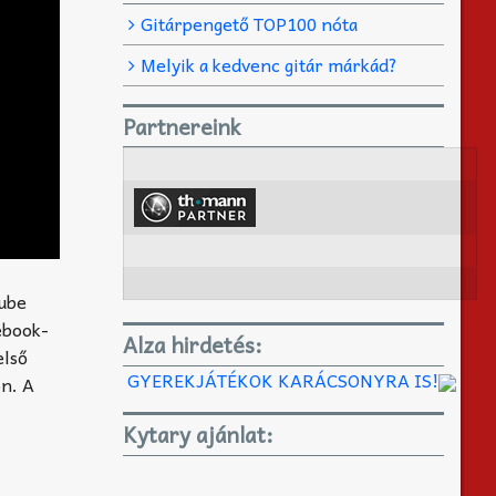
Gitárpengető TOP100 nóta
Melyik a kedvenc gitár márkád?
Partnereink
Tube
ebook-
Alza hirdetés:
első
GYEREKJÁTÉKOK KARÁCSONYRA IS!
on. A
Kytary ajánlat: