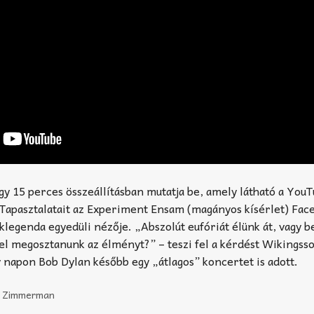
y 15 perces összeállításban mutatja be, amely látható a You
Tapasztalatait az Experiment Ensam (magányos kísérlet) Fac
cklegenda egyedüli nézője. „Abszolút eufóriát élünk át, vagy b
el megosztanunk az élményt?” – teszi fel a kérdést Wikingss
 napon Bob Dylan később egy „átlagos” koncertet is adott.
n Zimmerman