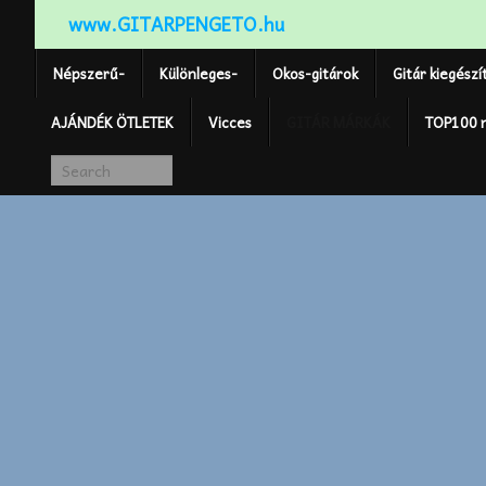
www.GITARPENGETO.hu
Népszerű-
Különleges-
Okos-gitárok
Gitár kiegészí
AJÁNDÉK ÖTLETEK
Vicces
GITÁR MÁRKÁK
TOP100 