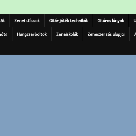
tők
Zenei stílusok
Gitár játék technikák
Gitáros lányok
U
nóta
Hangszerboltok
Zeneiskolák
Zeneszerzés alapjai