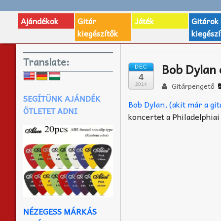
Ajándékok
Gitár
Játék
Gitárok
kiegészítők
kiegészí
Translate:
Bob Dylan 
DEC
4
Gitárpengető
2014
SEGÍTÜNK AJÁNDÉK
Bob Dylan, (akit már a gi
ÖTLETET ADNI
koncertet a Philadelphia
NÉZEGESS MÁRKÁS