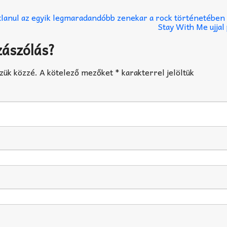
tlanul az egyik legmaradandóbb zenekar a rock történetében
Stay With Me ujja
zászólás?
zük közzé.
A kötelező mezőket
*
karakterrel jelöltük