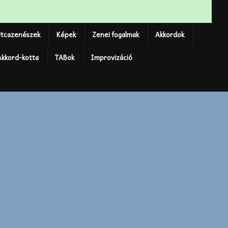
tcazenészek
Képek
Zenei fogalmak
Akkordok
Akkord-kotta
TABok
Improvizáció