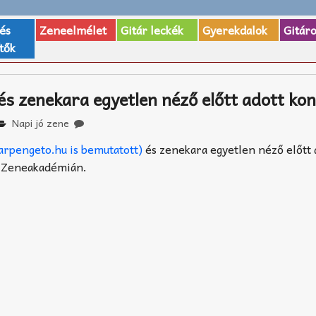
 és
Zeneelmélet
Gitár leckék
Gyerekdalok
Gitár
tők
és zenekara egyetlen néző előtt adott ko
Napi jó zene
tarpengeto.hu is bemutatott)
és zenekara egyetlen néző előtt 
i Zeneakadémián.