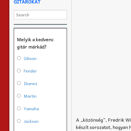
GITÁROKAT
Melyik a kedvenc
gitár márkád?
Gibson
Fender
Ibanez
Martin
Yamaha
A „közönség”, Fredrik Wik
Jackson
készít sorozatot, hogyan