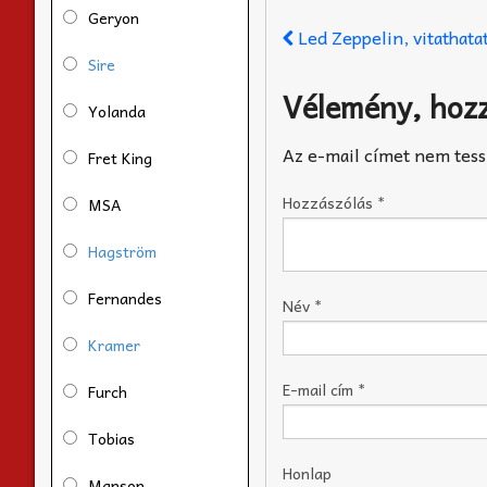
Geryon
Led Zeppelin, vitathata
Sire
Vélemény, hoz
Yolanda
Az e-mail címet nem tess
Fret King
Hozzászólás
*
MSA
Hagström
Fernandes
Név
*
Kramer
E-mail cím
*
Furch
Tobias
Honlap
Manson