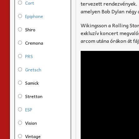
Cort
tervezett rendezvények. 
amelyen Bob Dylan négy da
Epiphone
Wikingsson a Rolling Sto
Shiro
exkluzív koncert megvaló
arcom utána órákon át fá
Cremona
PRS
Gretsch
Samick
Stretton
ESP
Vision
Vintage