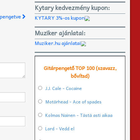
Kytary kedvezmény kupon:
l pengetve
KYTARY 3%-os kupon
Muziker ajánlatai:
Muziker.hu ajánlatai
Gitárpengető TOP 100 (szavazz,
bővítsd)
J.J. Cale - Cocaine
Motörhead - Ace of spades
Kolmas Nainen - Tästä asti aikaa
Lord - Vedd el