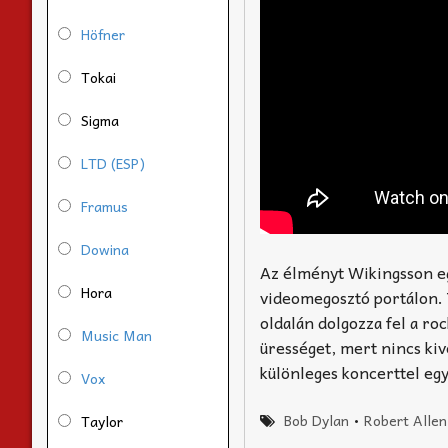
Höfner
Tokai
Sigma
LTD (ESP)
Framus
Dowina
Az élményt Wikingsson eg
Hora
videomegosztó portálon. 
oldalán dolgozza fel a ro
Music Man
ürességet, mert nincs kiv
különleges koncerttel egy
Vox
Bob Dylan
•
Robert Alle
Taylor