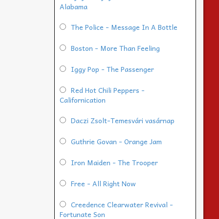
Alabama
The Police - Message In A Bottle
Boston - More Than Feeling
Iggy Pop - The Passenger
Red Hot Chili Peppers -
Californication
Daczi Zsolt-Temesvári vasárnap
Guthrie Govan - Orange Jam
Iron Maiden - The Trooper
Free - All Right Now
Creedence Clearwater Revival -
Fortunate Son