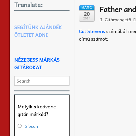
Translate:
Father an
MÁRC
20
Gitárpengető
2014
SEGÍTÜNK AJÁNDÉK
Cat Stevens
számából megt
ÖTLETET ADNI
című számot:
NÉZEGESS MÁRKÁS
GITÁROKAT
Melyik a kedvenc
gitár márkád?
Gibson