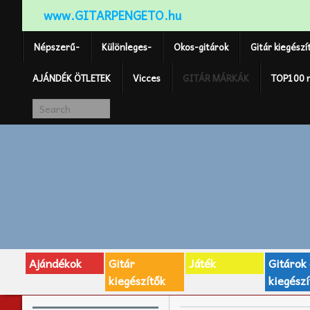
www.GITARPENGETO.hu
Népszerű-
Különleges-
Okos-gitárok
Gitár kiegészí
AJÁNDÉK ÖTLETEK
Vicces
GITÁR MÁRKÁK
TOP100 
Ajándékok
Gitár
Játék
Gitárok
kiegészítők
kiegészí