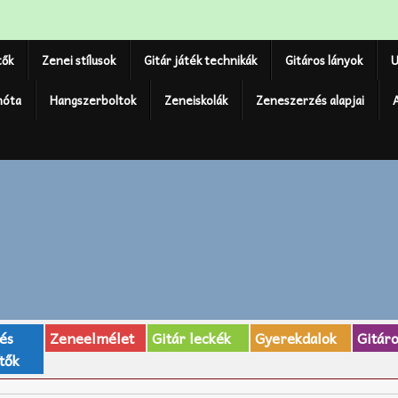
tők
Zenei stílusok
Gitár játék technikák
Gitáros lányok
U
nóta
Hangszerboltok
Zeneiskolák
Zeneszerzés alapjai
 és
Zeneelmélet
Gitár leckék
Gyerekdalok
Gitár
tők