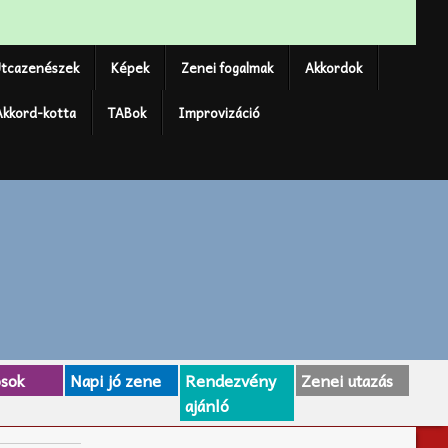
tcazenészek
Képek
Zenei fogalmak
Akkordok
Akkord-kotta
TABok
Improvizáció
osok
Napi jó zene
Rendezvény
Zenei utazás
ajánló