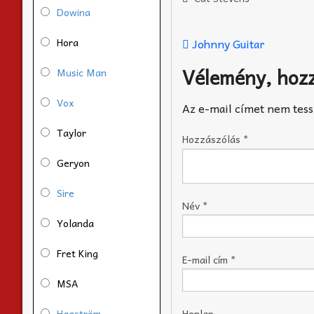
Dowina
Hora
Johnny Guitar
Vélemény, hoz
Music Man
Vox
Az e-mail címet nem tess
Taylor
Hozzászólás
*
Geryon
Sire
Név
*
Yolanda
Fret King
E-mail cím
*
MSA
Hagström
Honlap