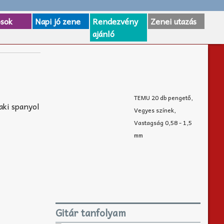
osok
Napi jó zene
Rendezvény
Zenei utazás
ajánló
TEMU 20 db pengető,
 aki spanyol
Vegyes színek,
Vastagság 0,58 - 1,5
mm
Gitár tanfolyam