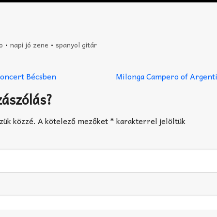
o
•
napi jó zene
•
spanyol gitár
koncert Bécsben
Milonga Campero of Argent
zászólás?
zük közzé.
A kötelező mezőket
*
karakterrel jelöltük