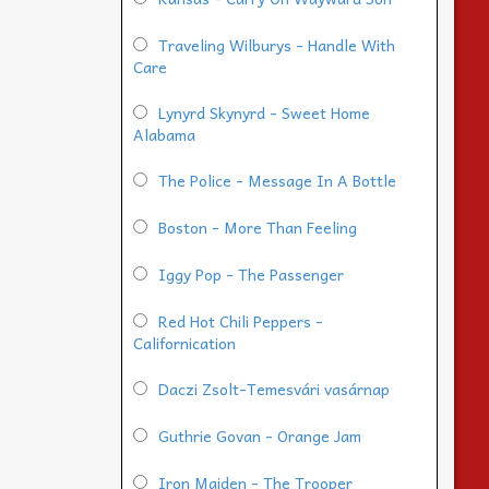
Traveling Wilburys - Handle With
Care
Lynyrd Skynyrd - Sweet Home
Alabama
The Police - Message In A Bottle
Boston - More Than Feeling
Iggy Pop - The Passenger
Red Hot Chili Peppers -
Californication
Daczi Zsolt-Temesvári vasárnap
Guthrie Govan - Orange Jam
Iron Maiden - The Trooper