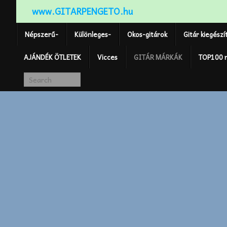
www.GITARPENGETO.hu
Népszerű-
Különleges-
Okos-gitárok
Gitár kiegészí
AJÁNDÉK ÖTLETEK
Vicces
GITÁR MÁRKÁK
TOP100 