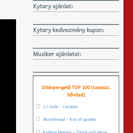
Kytary ajánlat:
Kytary kedvezmény kupon:
KYTARY 3%-os kupon
Muziker ajánlatai:
Muziker.hu ajánlatai
Gitárpengető TOP 100 (szavazz,
bővítsd)
J.J. Cale - Cocaine
Motörhead - Ace of spades
Kolmas Nainen - Tästä asti aikaa