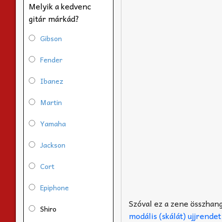
Melyik a kedvenc
gitár márkád?
Gibson
Fender
Ibanez
Martin
Yamaha
Jackson
Cort
Epiphone
Szóval ez a zene összhan
Shiro
modális (skálát) ujjrendet