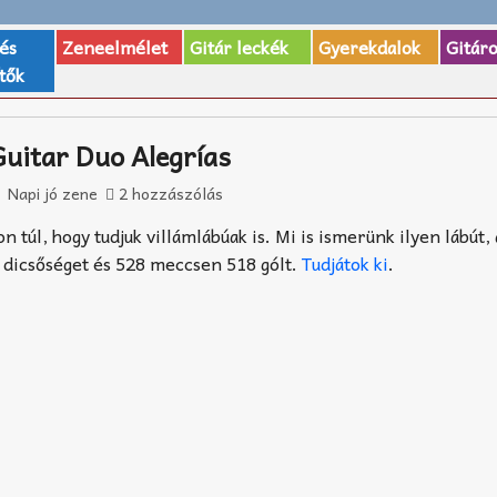
 és
Zeneelmélet
Gitár leckék
Gyerekdalok
Gitár
tők
uitar Duo Alegrías
Napi jó zene
2 hozzászólás
 túl, hogy tudjuk villámlábúak is. Mi is ismerünk ilyen lábút,
 dicsőséget és 528 meccsen 518 gólt.
Tudjátok ki
.