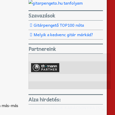
Szavazások
Gitárpengető TOP100 nóta
Melyik a kedvenc gitár márkád?
Partnereink
Alza hirdetés:
en más-más
GYEREKJÁTÉKOK KARÁCSONYRA IS!