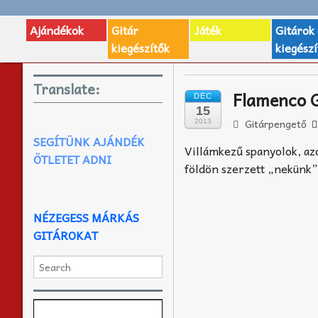
Ajándékok
Gitár
Játék
Gitárok
kiegészítők
kiegészí
Translate:
Flamenco G
DEC
15
Gitárpengető
2013
SEGÍTÜNK AJÁNDÉK
Villámkezű spanyolok, azon
ÖTLETET ADNI
földön szerzett „nekünk”
NÉZEGESS MÁRKÁS
GITÁROKAT