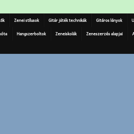
tők
Zenei stílusok
Gitár játék technikák
Gitáros lányok
U
nóta
Hangszerboltok
Zeneiskolák
Zeneszerzés alapjai