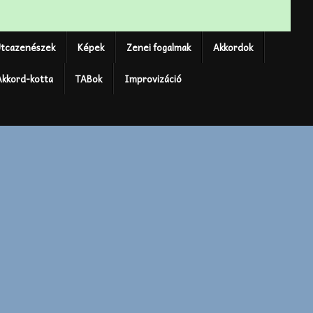
tcazenészek
Képek
Zenei fogalmak
Akkordok
Akkord-kotta
TABok
Improvizáció