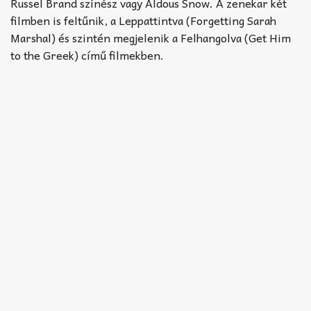
Akkord-kotta
Russel Brand színész vagy Aldous Snow. A zenekar két
filmben is feltűnik, a Leppattintva (Forgetting Sarah
TABok
Marshal) és szintén megjelenik a Felhangolva (Get Him
to the Greek) című filmekben.
Improvizáció