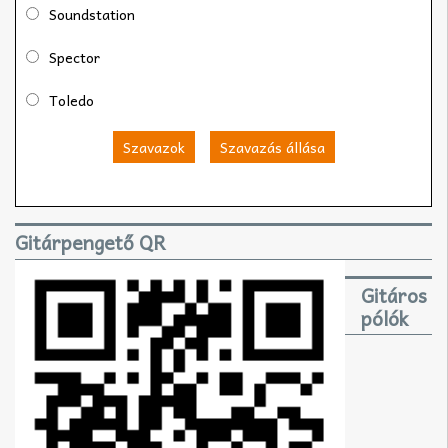
Soundstation
Spector
Toledo
Szavazok
Szavazás állása
Gitárpengető QR
Gitáros
pólók