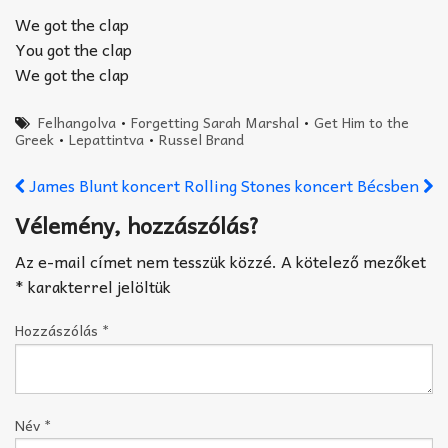
We got the clap
You got the clap
We got the clap
Felhangolva
•
Forgetting Sarah Marshal
•
Get Him to the
Greek
•
Lepattintva
•
Russel Brand
James Blunt koncert
Rolling Stones koncert Bécsben
Vélemény, hozzászólás?
Az e-mail címet nem tesszük közzé.
A kötelező mezőket
*
karakterrel jelöltük
Hozzászólás
*
Név
*