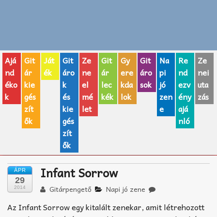
Zenei fogalmak
Akkordok
Ajá
Git
Ját
Git
Ze
Git
Gy
Git
Na
Re
Ze
AJÁNDÉK ÖTLETEK
nd
ár
ék
áro
ne
ár
ere
áro
pi
nd
nei
éko
kie
k
el
lec
kda
sok
jó
ezv
uta
Vicces
k
gés
és
mé
kék
lok
zen
ény
zás
GITÁR MÁRKÁK
zít
kie
let
e
ajá
ők
gés
nló
TOP100 nóta
zít
ők
Hangszerboltok
Infant Sorrow
ÁPR
Zeneiskolák
29
Gitárpengető
Napi jó zene
2014
Zeneszerzés alapjai
Az Infant Sorrow egy kitalált zenekar, amit létrehozott