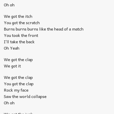
Oh oh
We got the itch
You got the scratch
Burns burns burns like the head of a match
You took the front
I’ll take the back
Oh Yeah
We got the clap
We got it
We got the clap
You got the clap
Rock my face
Saw the world collapse
Oh oh
We got the junk