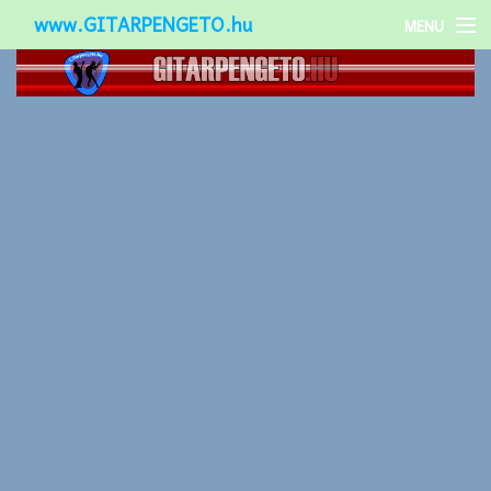
www.GITARPENGETO.hu
MENU
Népszerű-
Különleges-
Okos-gitárok
Gitár kiegészítők
Zenei stílusok
Gitár játék technikák
Gitáros lányok
Utcazenészek
Képek