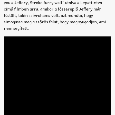
you a Jeffery, Stroke furry wall” utalva a Lepattintva
című filmben arra, amikor a főszereplő ​Jeffery már
füstölt, talán szívrohama volt, azt mondta, hogy
simogassa meg a szőrös falat, hogy megnyugodjon, ami
nem segített.