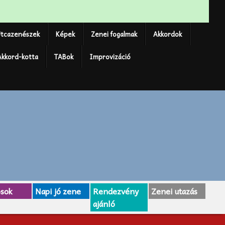
tcazenészek
Képek
Zenei fogalmak
Akkordok
Akkord-kotta
TABok
Improvizáció
osok
Napi jó zene
Rendezvény
Zenei utazás
ajánló