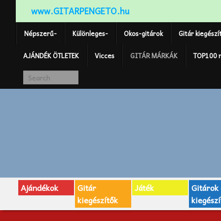
www.GITARPENGETO.hu
Népszerű-
Különleges-
Okos-gitárok
Gitár kiegészí
AJÁNDÉK ÖTLETEK
Vicces
GITÁR MÁRKÁK
TOP100 
Ajándékok
Gitár
Játék
Gitárok
kiegészítők
kiegészí