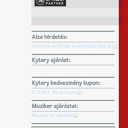
Alza hirdetés:
GYEREKJÁTÉKOK KARÁCSONYRA IS!
Kytary ajánlat:
Kytary kedvezmény kupon:
KYTARY 3%-os kupon
Muziker ajánlatai:
Muziker.hu ajánlatai