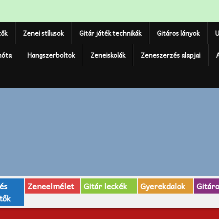
tők
Zenei stílusok
Gitár játék technikák
Gitáros lányok
U
nóta
Hangszerboltok
Zeneiskolák
Zeneszerzés alapjai
 és
Zeneelmélet
Gitár leckék
Gyerekdalok
Gitár
tők