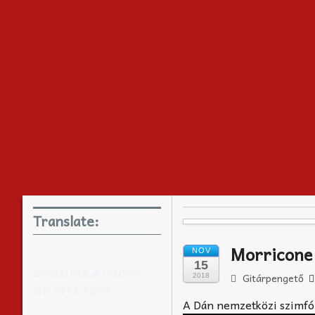
Translate:
Morricone 
NOV
15
SEGÍTÜNK AJÁNDÉK
Gitárpengető
2018
ÖTLETET ADNI
A Dán nemzetközi szimfóni