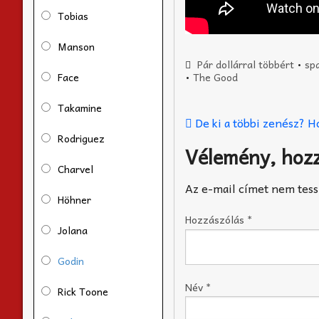
Tobias
Manson
Pár dollárral többért
•
sp
Face
•
The Good
Takamine
De ki a többi zenész? H
Rodriguez
Vélemény, hoz
Charvel
Az e-mail címet nem tess
Höhner
Hozzászólás
*
Jolana
Godin
Név
*
Rick Toone