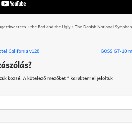
agettiwestern
•
the Bad and the Ugly
•
The Danish National Symphon
otel Califonia v128
BOSS GT-10 mu
zászólás?
zük közzé.
A kötelező mezőket
*
karakterrel jelöltük