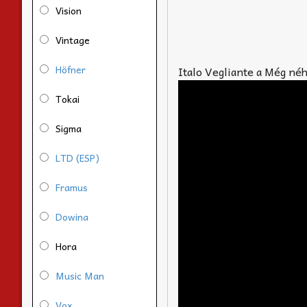
Vision
Vintage
Höfner
Italo Vegliante a Még néh
Tokai
Sigma
LTD (ESP)
Framus
Dowina
Hora
Music Man
Vox