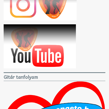
Gitár tanfolyam