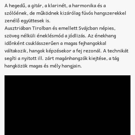
A hegedű, a gitár, a klarinét, a harmonika és a
szólóének, de működnek kizárólag fúvós hangszerekkel
zenélő együttesek is.
Ausztriában Tirolban és emellett Svájcban népies,
szöveg nélküli éneklésmód a jódlizás. Az énekhang
időnként csuklásszerűen a magas fejhangokkal
váltakozik, hangok képzésekor a fej rezonál. A technikát
segíti a nyitott ill. zárt magánhangzók kiejtése, a tág
hangközök magas és mély hangjain.