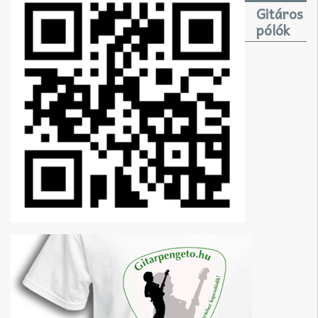
Gitáros
pólók