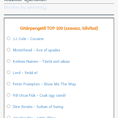
Muziker.hu ajánlatai
Gitárpengető TOP 100 (szavazz, bővítsd)
J.J. Cale - Cocaine
Motörhead - Ace of spades
Kolmas Nainen - Tästä asti aikaa
Lord - Vedd el
Peter Frampton - Show Me The Way
Pál Utcai Fiúk - Csak úgy csinál
Dire Straits - Sultan of Swing
Jimi Hendrix - Little Wing