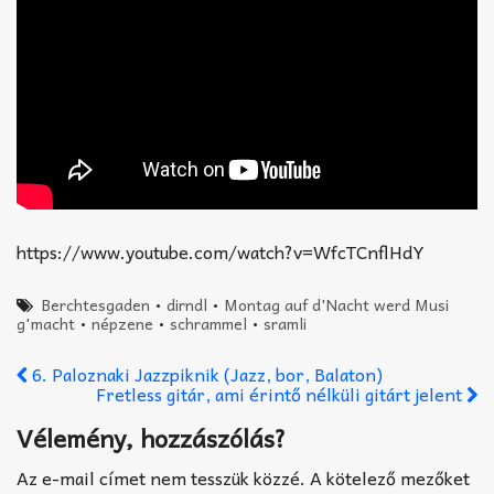
https://www.youtube.com/watch?v=WfcTCnflHdY
Berchtesgaden
•
dirndl
•
Montag auf d'Nacht werd Musi
g'macht
•
népzene
•
schrammel
•
sramli
6. Paloznaki Jazzpiknik (Jazz, bor, Balaton)
Fretless gitár, ami érintő nélküli gitárt jelent
Vélemény, hozzászólás?
Az e-mail címet nem tesszük közzé.
A kötelező mezőket