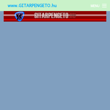
www.GITARPENGETO.hu
MENU
Népszerű-
Különleges-
Okos-gitárok
Gitár kiegészítők
Zenei stílusok
Gitár játék technikák
Gitáros lányok
Utcazenészek
Képek