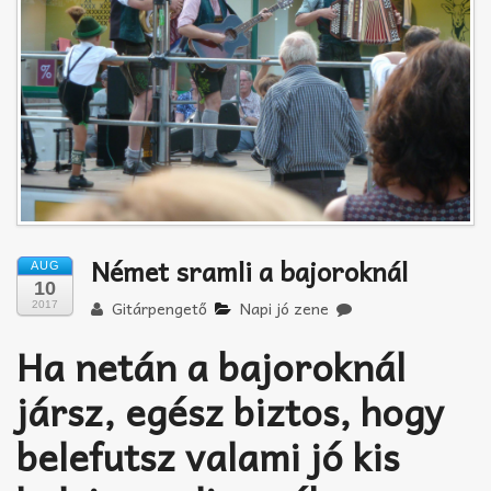
Akkord-kotta
TABok
Improvizáció
Német sramli a bajoroknál
AUG
10
Gitárpengető
Napi jó zene
2017
Ha netán a bajoroknál
jársz, egész biztos, hogy
belefutsz valami jó kis