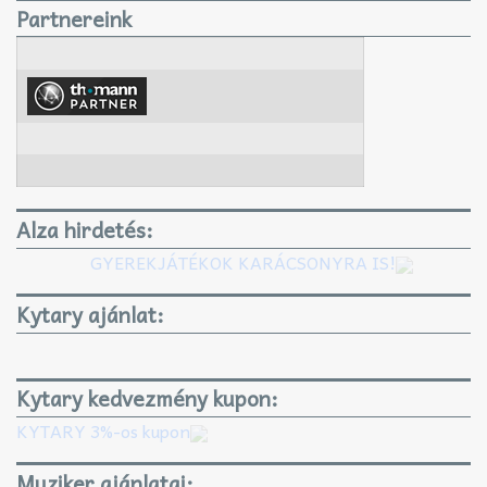
Partnereink
Alza hirdetés:
GYEREKJÁTÉKOK KARÁCSONYRA IS!
Kytary ajánlat:
Kytary kedvezmény kupon:
KYTARY 3%-os kupon
Muziker ajánlatai: