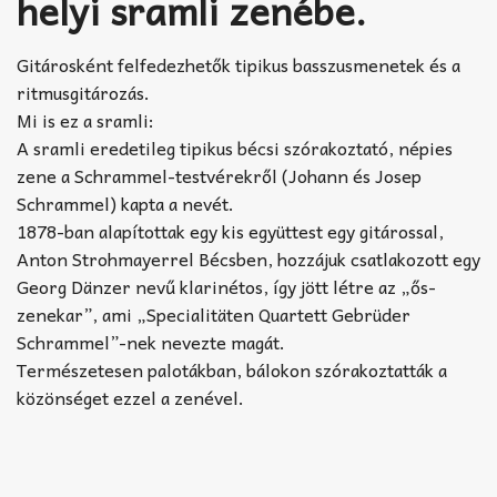
helyi sramli zenébe.
Gitárosként felfedezhetők tipikus basszusmenetek és a
ritmusgitározás.
Mi is ez a sramli:
A sramli eredetileg tipikus bécsi szórakoztató, népies
zene a Schrammel-testvérekről (Johann és Josep
Schrammel) kapta a nevét.
1878-ban alapítottak egy kis együttest egy gitárossal,
Anton Strohmayerrel Bécsben, hozzájuk csatlakozott egy
Georg Dänzer nevű klarinétos, így jött létre az „ős-
zenekar”, ami „Specialitäten Quartett Gebrüder
Schrammel”-nek nevezte magát.
Természetesen palotákban, bálokon szórakoztatták a
közönséget ezzel a zenével.