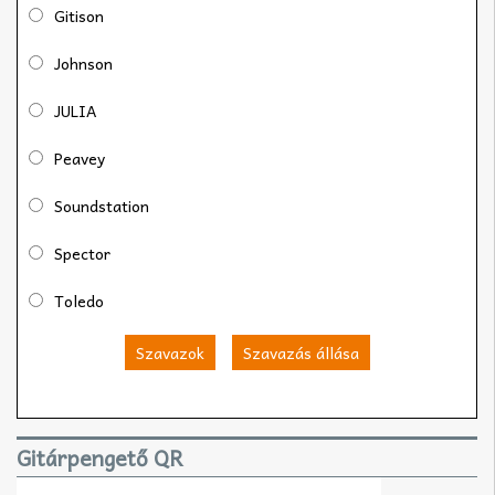
Gitison
Johnson
JULIA
Peavey
Soundstation
Spector
Toledo
Szavazok
Szavazás állása
Gitárpengető QR