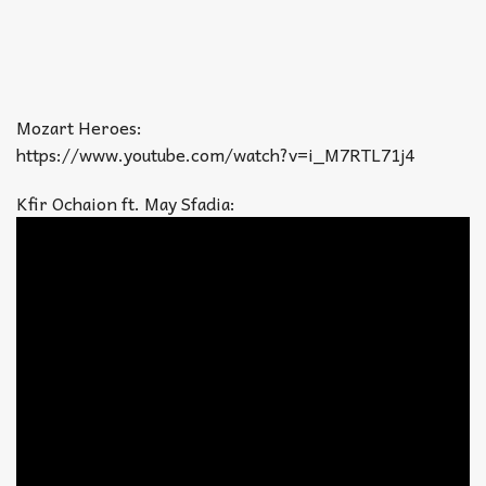
Mozart Heroes:
https://www.youtube.com/watch?v=i_M7RTL71j4
Kfir Ochaion ft. May Sfadia: