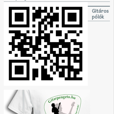
Gitáros
pólók