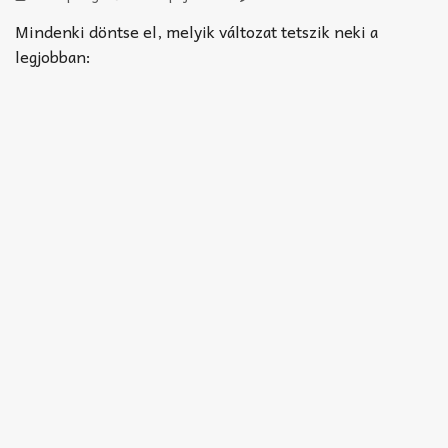
Akkord-kotta
Mindenki döntse el, melyik változat tetszik neki a
TABok
legjobban:
Improvizáció