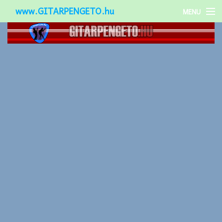
www.GITARPENGETO.hu
MENU
Népszerű-
Különleges-
Okos-gitárok
Gitár kiegészítők
Zenei stílusok
Gitár játék technikák
Gitáros lányok
Utcazenészek
Képek