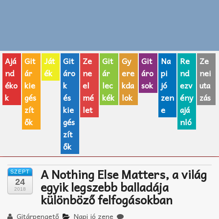
Zenei fogalmak
Akkordok
Ajá
Git
Ját
Git
Ze
Git
Gy
Git
Na
Re
Ze
AJÁNDÉK ÖTLETEK
nd
ár
ék
áro
ne
ár
ere
áro
pi
nd
nei
éko
kie
k
el
lec
kda
sok
jó
ezv
uta
Vicces
k
gés
és
mé
kék
lok
zen
ény
zás
GITÁR MÁRKÁK
zít
kie
let
e
ajá
ők
gés
nló
TOP100 nóta
zít
ők
Hangszerboltok
A Nothing Else Matters, a világ
SZEPT
Zeneiskolák
24
egyik legszebb balladája
2018
különböző felfogásokban
Zeneszerzés alapjai
Gitárpengető
Napi jó zene