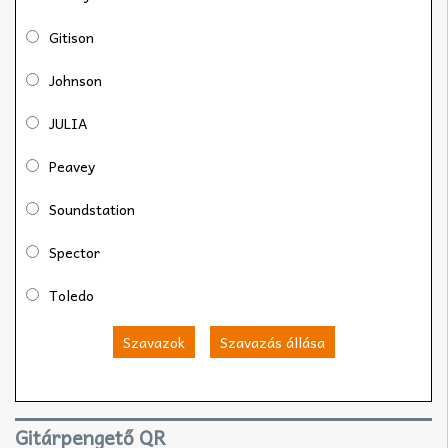
Gitison
Johnson
JULIA
Peavey
Soundstation
Spector
Toledo
Szavazok
Szavazás állása
Gitárpengető QR