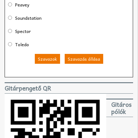
Peavey
Soundstation
Spector
Toledo
Szavazok
Szavazás állása
Gitárpengető QR
Gitáros
pólók