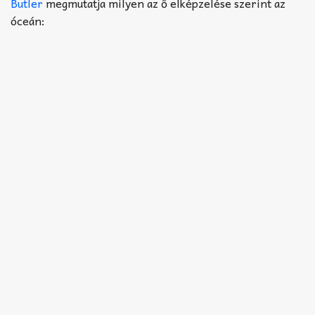
Akkord-kotta
Butler
megmutatja milyen az ő elképzelése szerint az
óceán:
TABok
Improvizáció