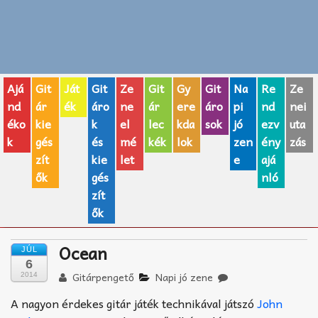
Zenei fogalmak
Akkordok
Ajá
Git
Ját
Git
Ze
Git
Gy
Git
Na
Re
Ze
AJÁNDÉK ÖTLETEK
nd
ár
ék
áro
ne
ár
ere
áro
pi
nd
nei
éko
kie
k
el
lec
kda
sok
jó
ezv
uta
Vicces
k
gés
és
mé
kék
lok
zen
ény
zás
GITÁR MÁRKÁK
zít
kie
let
e
ajá
ők
gés
nló
TOP100 nóta
zít
ők
Hangszerboltok
Ocean
JÚL
Zeneiskolák
6
Gitárpengető
Napi jó zene
2014
Zeneszerzés alapjai
A nagyon érdekes gitár játék technikával játszó
John