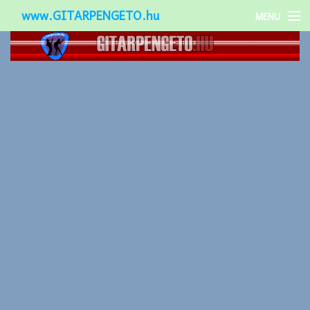
www.GITARPENGETO.hu
MENU
Népszerű-
Különleges-
Okos-gitárok
Gitár kiegészítők
Zenei stílusok
Gitár játék technikák
Gitáros lányok
Utcazenészek
Képek