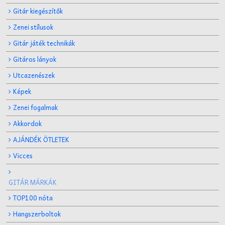
Gitár kiegészítők
Zenei stílusok
Gitár játék technikák
Gitáros lányok
Utcazenészek
Képek
Zenei fogalmak
Akkordok
AJÁNDÉK ÖTLETEK
Vicces
GITÁR MÁRKÁK
TOP100 nóta
Hangszerboltok