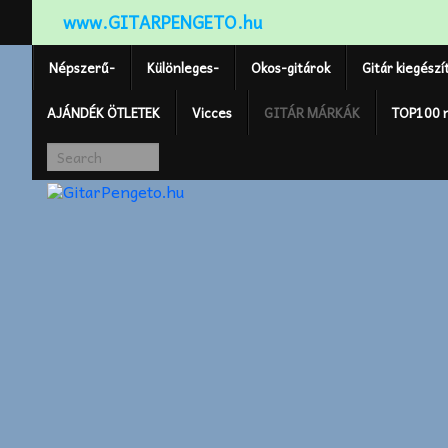
www.GITARPENGETO.hu
Népszerű-
Különleges-
Okos-gitárok
Gitár kiegészí
AJÁNDÉK ÖTLETEK
Vicces
GITÁR MÁRKÁK
TOP100 