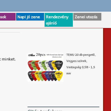
osok
Napi jó zene
Rendezvény
Zenei utazás
ajánló
TEMU 20 db pengető,
t minket.
Vegyes színek,
Vastagság 0,58 - 1,5
mm