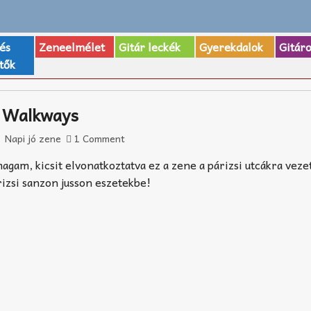
 és
Zeneelmélet
Gitár leckék
Gyerekdalok
Gitár
tők
e Walkways
Napi jó zene
1 Comment
agam, kicsit elvonatkoztatva ez a zene a párizsi utcákra veze
árizsi sanzon jusson eszetekbe!