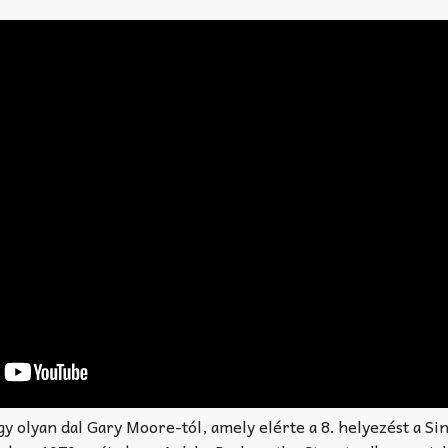
 olyan dal Gary Moore-tól, amely elérte a 8. helyezést a Si