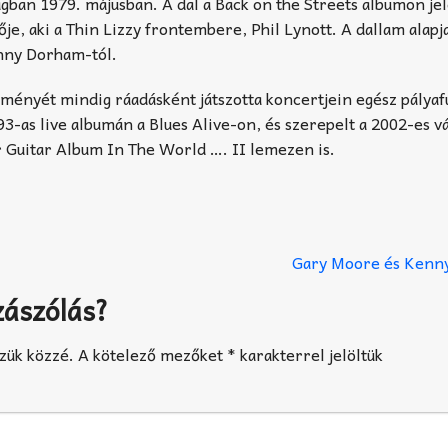
ságban 1979. májusban. A dal a Back on the Streets albumon je
je, aki a Thin Lizzy frontembere, Phil Lynott. A dallam alapja
nny Dorham-tól.
ényét mindig ráadásként játszotta koncertjein egész pályafu
93-as live albumán a Blues Alive-on, és szerepelt a 2002-es v
r Guitar Album In The World …. II lemezen is.
Gary Moore és Ken
zászólás?
zük közzé.
A kötelező mezőket
*
karakterrel jelöltük