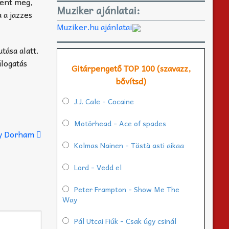
lent meg,
Muziker ajánlatai:
 a jazzes
Muziker.hu ajánlatai
tása alatt.
álogatás
Gitárpengető TOP 100 (szavazz,
bővítsd)
J.J. Cale - Cocaine
Motörhead - Ace of spades
ny Dorham
Kolmas Nainen - Tästä asti aikaa
Lord - Vedd el
Peter Frampton - Show Me The
Way
Pál Utcai Fiúk - Csak úgy csinál