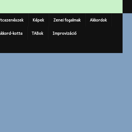
tcazenészek
Képek
Zenei fogalmak
Akkordok
Akkord-kotta
TABok
Improvizáció