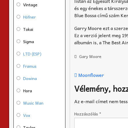
listán az Egyesült Király
Vintage
és egy énekes a társszerző
Blue Bossa című szám Ke
Höfner
Garry Moore ezt a szerzem
Tokai
Ez a verzió jelent meg 19
Sigma
albumán is, a The Best Ai
LTD (ESP)
Gary Moore
Framus
Moonflower
Dowina
Vélemény, hoz
Hora
Az e-mail címet nem tess
Music Man
Hozzászólás
*
Vox
Taylor