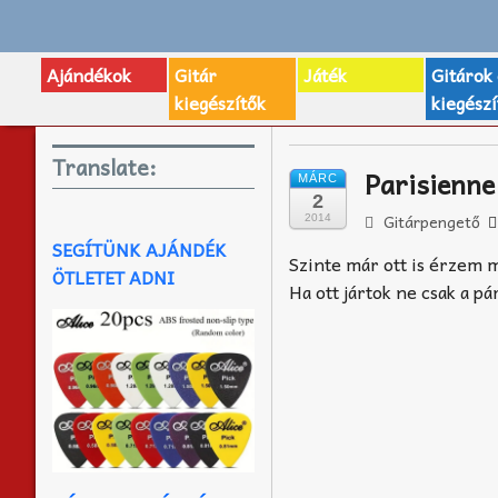
Ajándékok
Gitár
Játék
Gitárok
kiegészítők
kiegészí
Translate:
Parisienn
MÁRC
2
Gitárpengető
2014
SEGÍTÜNK AJÁNDÉK
Szinte már ott is érzem m
ÖTLETET ADNI
Ha ott jártok ne csak a p