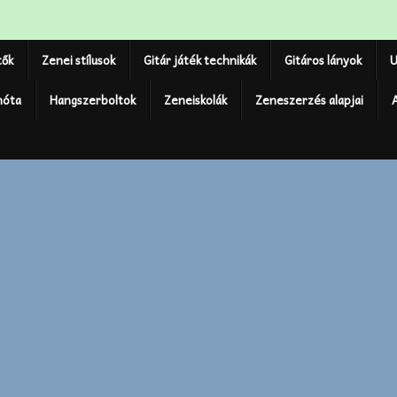
tők
Zenei stílusok
Gitár játék technikák
Gitáros lányok
U
nóta
Hangszerboltok
Zeneiskolák
Zeneszerzés alapjai