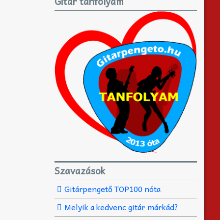
Gitár tanfolyam
Szavazások
Gitárpengető TOP100 nóta
Melyik a kedvenc gitár márkád?