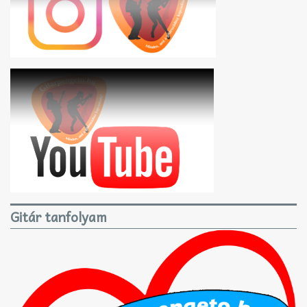
Gitár tanfolyam