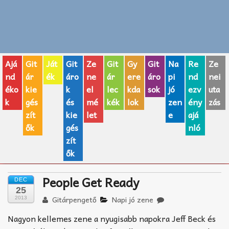
Zenei fogalmak
Akkordok
Ajá
Git
Ját
Git
Ze
Git
Gy
Git
Na
Re
Ze
AJÁNDÉK ÖTLETEK
nd
ár
ék
áro
ne
ár
ere
áro
pi
nd
nei
éko
kie
k
el
lec
kda
sok
jó
ezv
uta
Vicces
k
gés
és
mé
kék
lok
zen
ény
zás
GITÁR MÁRKÁK
zít
kie
let
e
ajá
ők
gés
nló
TOP100 nóta
zít
ők
Hangszerboltok
People Get Ready
DEC
Zeneiskolák
25
Gitárpengető
Napi jó zene
2013
Zeneszerzés alapjai
Nagyon kellemes zene a nyugisabb napokra Jeff Beck és