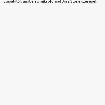
Akkord-kotta
csapatától, amiben a mikrofonnál Joss Stone szerepel:
TABok
Improvizáció