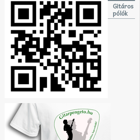
Gitáros
pólók