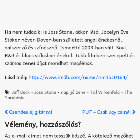
Ha nem tudod ki is Joss Stone, akkor lásd: Jocelyn Eve
Stoker néven Dover-ben született angol énekesnő,
dalszerző és színésznő. Ismertté 2003-ban vált. Soul,
R&B és blues stílusban énekel. Több filmben szerepelt és
számos zenei díjat mondhat magáénak.
Lásd még:
http://www.imdb.com/name/nm1510184/
Jeff Beck
•
Joss Stone
•
napi jó zene
•
Tal Wilkenfeld
•
The
Yardbirds
Csendes éj gitárral
PUF – Csak úgy csinál
Vélemény, hozzászólás?
Az e-mail címet nem tesszük közzé.
A kötelező mezőket