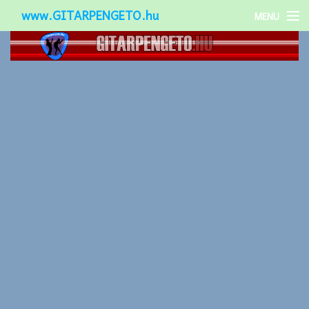
www.GITARPENGETO.hu
MENU
Népszerű-
Különleges-
Okos-gitárok
Gitár kiegészítők
Zenei stílusok
Gitár játék technikák
Gitáros lányok
Utcazenészek
Képek