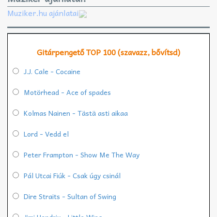
Muziker.hu ajánlatai
Gitárpengető TOP 100 (szavazz, bővítsd)
J.J. Cale - Cocaine
Motörhead - Ace of spades
Kolmas Nainen - Tästä asti aikaa
Lord - Vedd el
Peter Frampton - Show Me The Way
Pál Utcai Fiúk - Csak úgy csinál
Dire Straits - Sultan of Swing
Jimi Hendrix - Little Wing