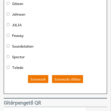
Gitison
Johnson
JULIA
Peavey
Soundstation
Spector
Toledo
Szavazok
Szavazás állása
Gitárpengető QR