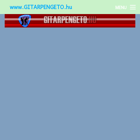
www.GITARPENGETO.hu
MENU
Népszerű-
Különleges-
Okos-gitárok
Gitár kiegészítők
Zenei stílusok
Gitár játék technikák
Gitáros lányok
Utcazenészek
Képek