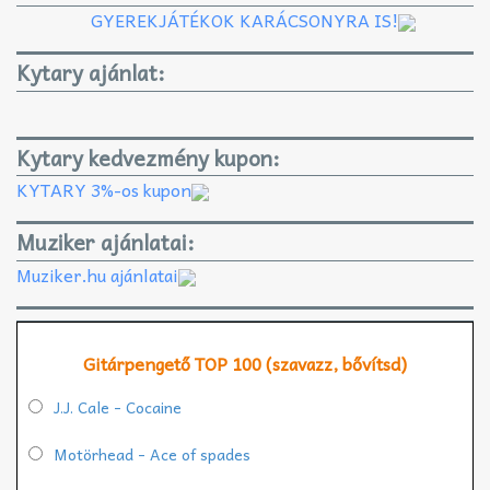
GYEREKJÁTÉKOK KARÁCSONYRA IS!
Kytary ajánlat:
Kytary kedvezmény kupon:
KYTARY 3%-os kupon
Muziker ajánlatai:
Muziker.hu ajánlatai
Gitárpengető TOP 100 (szavazz, bővítsd)
J.J. Cale - Cocaine
Motörhead - Ace of spades