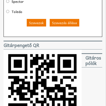
Spector
Toledo
Szavazok
Szavazás állása
Gitárpengető QR
Gitáros
pólók