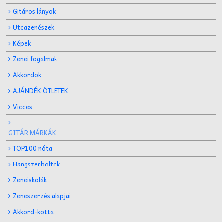
Gitáros lányok
Utcazenészek
Képek
Zenei fogalmak
Akkordok
AJÁNDÉK ÖTLETEK
Vicces
GITÁR MÁRKÁK
TOP100 nóta
Hangszerboltok
Zeneiskolák
Zeneszerzés alapjai
Akkord-kotta