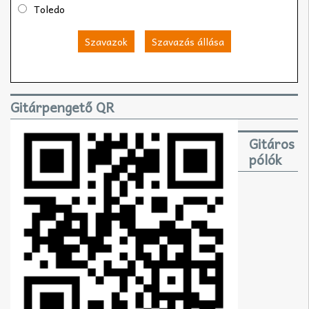
Toledo
Szavazok
Szavazás állása
Gitárpengető QR
Gitáros
pólók