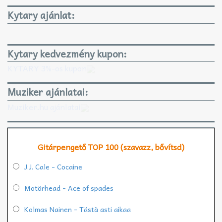
Kytary ajánlat:
Kytary kedvezmény kupon:
KYTARY 3%-os kupon
Muziker ajánlatai:
Muziker.hu ajánlatai
Gitárpengető TOP 100 (szavazz, bővítsd)
J.J. Cale - Cocaine
Motörhead - Ace of spades
Kolmas Nainen - Tästä asti aikaa