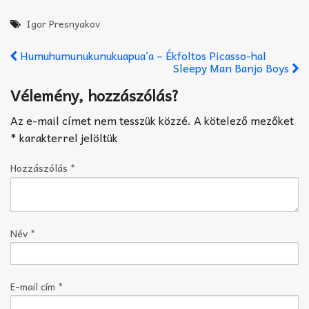
Igor Presnyakov
Humuhumunukunukuapua’a – Ékfoltos Picasso-hal
Sleepy Man Banjo Boys
Vélemény, hozzászólás?
Az e-mail címet nem tesszük közzé.
A kötelező mezőket
*
karakterrel jelöltük
Hozzászólás
*
Név
*
E-mail cím
*