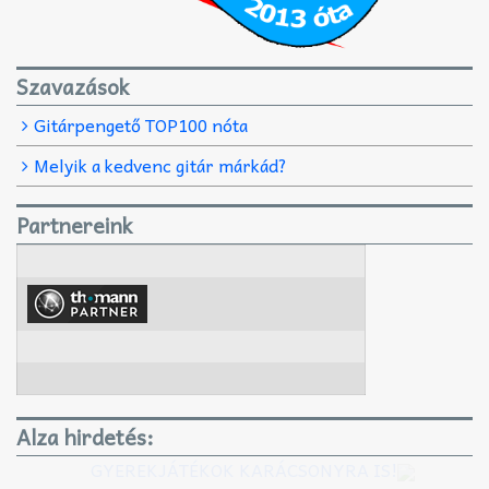
Szavazások
Gitárpengető TOP100 nóta
Melyik a kedvenc gitár márkád?
Partnereink
Alza hirdetés:
GYEREKJÁTÉKOK KARÁCSONYRA IS!