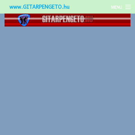
www.GITARPENGETO.hu
MENU
Népszerű-
Különleges-
Okos-gitárok
Gitár kiegészítők
Zenei stílusok
Gitár játék technikák
Gitáros lányok
Utcazenészek
Képek