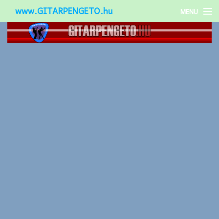
www.GITARPENGETO.hu
MENU
Népszerű-
Különleges-
Okos-gitárok
Gitár kiegészítők
Zenei stílusok
Gitár játék technikák
Gitáros lányok
Utcazenészek
Képek