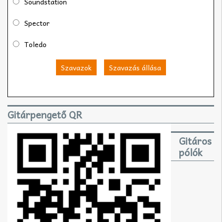
Soundstation
Spector
Toledo
Szavazok
Szavazás állása
Gitárpengető QR
Gitáros
pólók