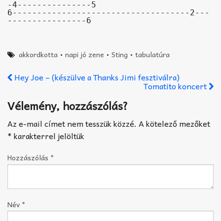
-4---------------5

6------------------------------------2---
----------------6
akkordkotta
•
napi jó zene
•
Sting
•
tabulatúra
Hey Joe – (készülve a Thanks Jimi fesztiválra)
Tomatito koncert
Vélemény, hozzászólás?
Az e-mail címet nem tesszük közzé.
A kötelező mezőket
*
karakterrel jelöltük
Hozzászólás
*
Név
*