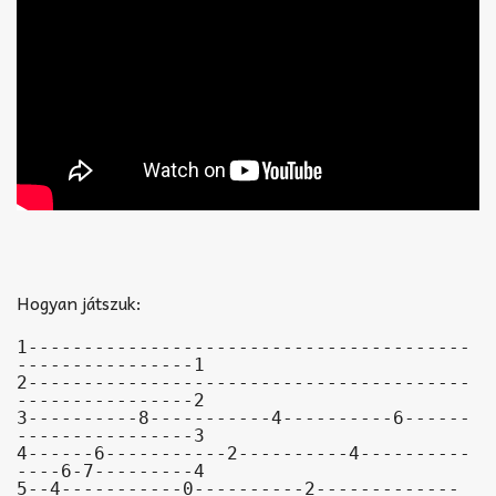
Hogyan játszuk:
1----------------------------------------
----------------1

2----------------------------------------
----------------2

3----------8-----------4----------6------
----------------3

4------6-----------2----------4----------
----6-7---------4

5--4-----------0----------2-------------