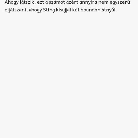
Akkord-kotta
Ahogy látszik, ezt a számot azért annyira nem egyszerű
eljátszani, ahogy Sting kisujjal két boundon átnyúl.
TABok
Improvizáció