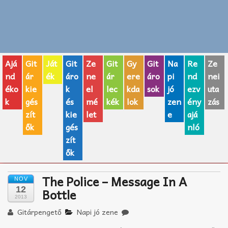
Zenei fogalmak
Akkordok
Ajá
Git
Ját
Git
Ze
Git
Gy
Git
Na
Re
Ze
AJÁNDÉK ÖTLETEK
nd
ár
ék
áro
ne
ár
ere
áro
pi
nd
nei
éko
kie
k
el
lec
kda
sok
jó
ezv
uta
Vicces
k
gés
és
mé
kék
lok
zen
ény
zás
GITÁR MÁRKÁK
zít
kie
let
e
ajá
ők
gés
nló
TOP100 nóta
zít
ők
Hangszerboltok
The Police – Message In A
NOV
Zeneiskolák
12
Bottle
2013
Zeneszerzés alapjai
Gitárpengető
Napi jó zene