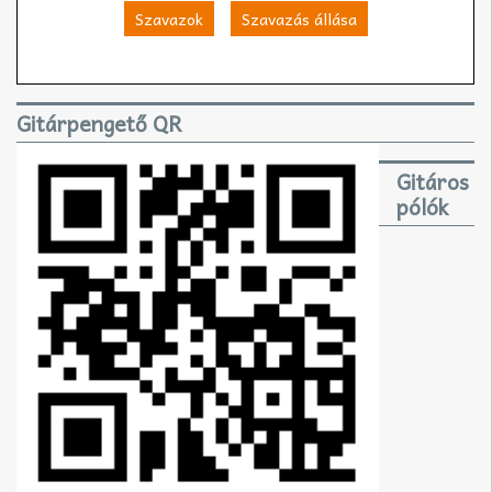
Szavazok
Szavazás állása
Gitárpengető QR
Gitáros
pólók