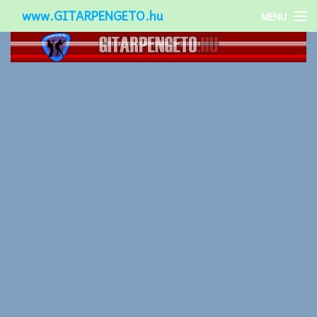
www.GITARPENGETO.hu
MENU
Népszerű-
Különleges-
Okos-gitárok
Gitár kiegészítők
Zenei stílusok
Gitár játék technikák
Gitáros lányok
Utcazenészek
Képek