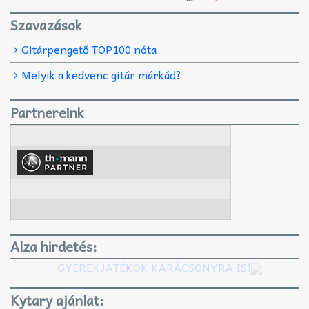
Szavazások
Gitárpengető TOP100 nóta
Melyik a kedvenc gitár márkád?
Partnereink
Alza hirdetés:
GYEREKJÁTÉKOK KARÁCSONYRA IS!
Kytary ajánlat: