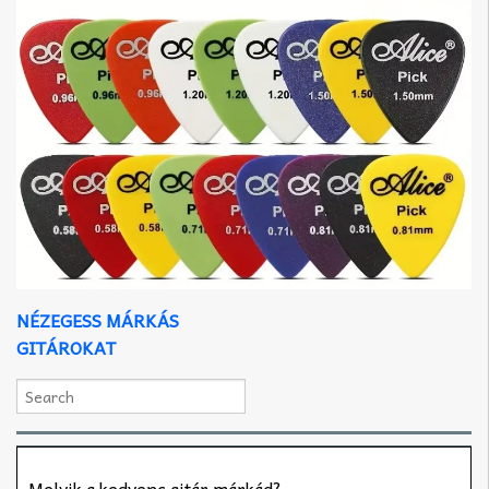
NÉZEGESS MÁRKÁS
GITÁROKAT
Melyik a kedvenc gitár márkád?