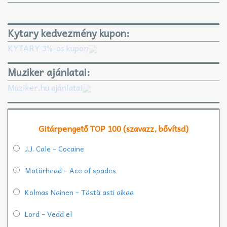
Kytary kedvezmény kupon:
KYTARY 3%-os kupon
Muziker ajánlatai:
Muziker.hu ajánlatai
Gitárpengető TOP 100 (szavazz, bővítsd)
J.J. Cale - Cocaine
Motörhead - Ace of spades
Kolmas Nainen - Tästä asti aikaa
Lord - Vedd el