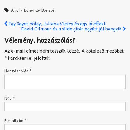
A jel
•
Bonanza Banzai
Egy ügyes hölgy, Juliana Vieira és egy jó effekt
David Gilmour és a slide gitár együtt jól hangzik
Vélemény, hozzászólás?
Az e-mail címet nem tesszük közzé.
A kötelező mezőket
*
karakterrel jelöltük
Hozzászólás
*
Név
*
E-mail cím
*