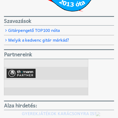
Szavazások
Gitárpengető TOP100 nóta
Melyik a kedvenc gitár márkád?
Partnereink
Alza hirdetés:
GYEREKJÁTÉKOK KARÁCSONYRA IS!