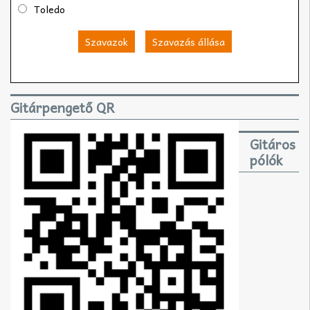
Toledo
Szavazok
Szavazás állása
Gitárpengető QR
Gitáros
pólók