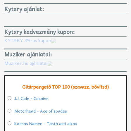
Kytary ajánlat:
Kytary kedvezmény kupon:
KYTARY 3%-os kupon
Muziker ajánlatai:
Muziker.hu ajánlatai
Gitárpengető TOP 100 (szavazz, bővítsd)
J.J. Cale - Cocaine
Motörhead - Ace of spades
Kolmas Nainen - Tästä asti aikaa