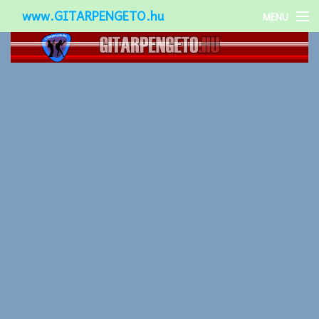
www.GITARPENGETO.hu
MENU
Népszerű-
Különleges-
Okos-gitárok
Gitár kiegészítők
Zenei stílusok
Gitár játék technikák
Gitáros lányok
Utcazenészek
Képek