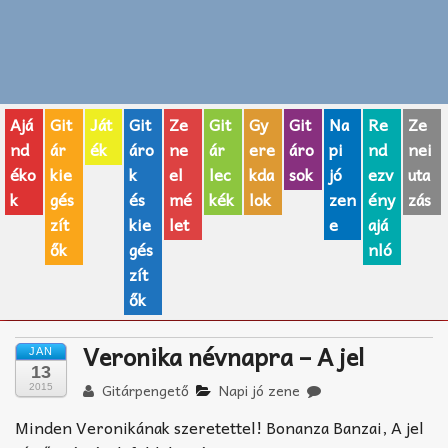
Zenei fogalmak
Akkordok
Ajá
Git
Ját
Git
Ze
Git
Gy
Git
Na
Re
Ze
AJÁNDÉK ÖTLETEK
nd
ár
ék
áro
ne
ár
ere
áro
pi
nd
nei
éko
kie
k
el
lec
kda
sok
jó
ezv
uta
Vicces
k
gés
és
mé
kék
lok
zen
ény
zás
GITÁR MÁRKÁK
zít
kie
let
e
ajá
ők
gés
nló
TOP100 nóta
zít
ők
Hangszerboltok
Veronika névnapra – A jel
JAN
Zeneiskolák
13
Gitárpengető
Napi jó zene
2015
Zeneszerzés alapjai
Minden Veronikának szeretettel! Bonanza Banzai, A jel