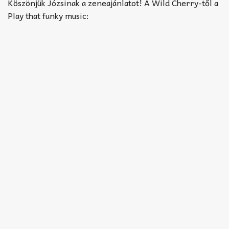
Akkord-kotta
Köszönjük Józsinak a zeneajánlatot! A Wild Cherry-től a
Play that funky music:
TABok
Improvizáció