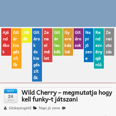
Zenei fogalmak
Akkordok
Ajá
Git
Ját
Git
Ze
Git
Gy
Git
Na
Re
Ze
AJÁNDÉK ÖTLETEK
nd
ár
ék
áro
ne
ár
ere
áro
pi
nd
nei
éko
kie
k
el
lec
kda
sok
jó
ezv
uta
Vicces
k
gés
és
mé
kék
lok
zen
ény
zás
GITÁR MÁRKÁK
zít
kie
let
e
ajá
ők
gés
nló
TOP100 nóta
zít
ők
Hangszerboltok
Wild Cherry – megmutatja hogy
NOV
Zeneiskolák
24
kell funky-t játszani
2014
Zeneszerzés alapjai
Gitárpengető
Napi jó zene