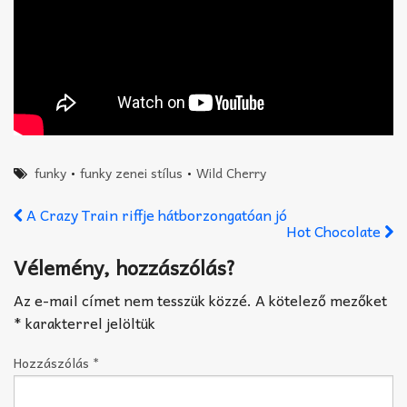
funky
•
funky zenei stílus
•
Wild Cherry
A Crazy Train riffje hátborzongatóan jó
Hot Chocolate
Vélemény, hozzászólás?
Az e-mail címet nem tesszük közzé.
A kötelező mezőket
*
karakterrel jelöltük
Hozzászólás
*