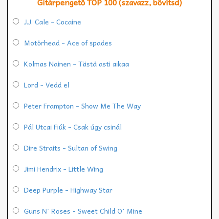
Gitárpengető TOP 100 (szavazz, bővítsd)
J.J. Cale - Cocaine
Motörhead - Ace of spades
Kolmas Nainen - Tästä asti aikaa
Lord - Vedd el
Peter Frampton - Show Me The Way
Pál Utcai Fiúk - Csak úgy csinál
Dire Straits - Sultan of Swing
Jimi Hendrix - Little Wing
Deep Purple - Highway Star
Guns N' Roses - Sweet Child O' Mine