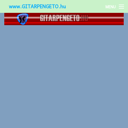
www.GITARPENGETO.hu
MENU
Népszerű-
Különleges-
Okos-gitárok
Gitár kiegészítők
Zenei stílusok
Gitár játék technikák
Gitáros lányok
Utcazenészek
Képek