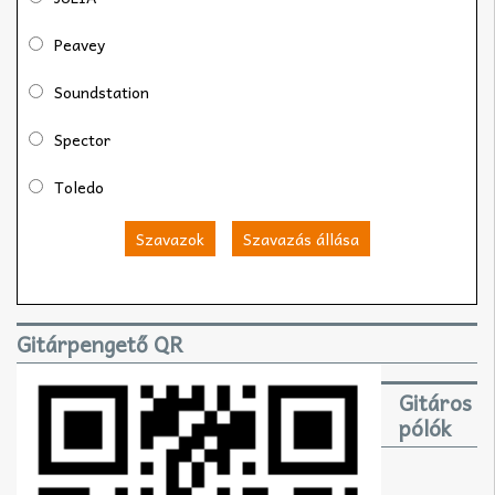
Peavey
Soundstation
Spector
Toledo
Szavazok
Szavazás állása
Gitárpengető QR
Gitáros
pólók