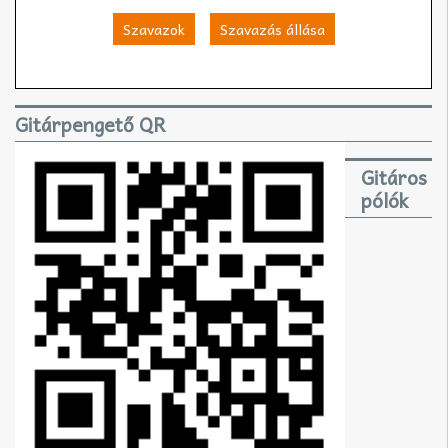
Szavazok
Szavazás állása
Gitárpengető QR
Gitáros
pólók