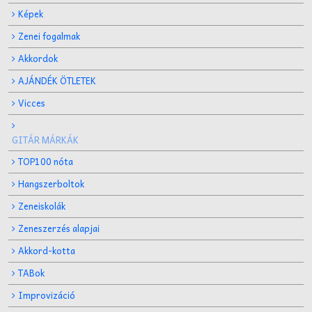
Képek
Zenei fogalmak
Akkordok
AJÁNDÉK ÖTLETEK
Vicces
GITÁR MÁRKÁK
TOP100 nóta
Hangszerboltok
Zeneiskolák
Zeneszerzés alapjai
Akkord-kotta
TABok
Improvizáció