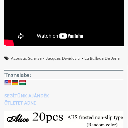
Acoustic Sunrise
•
Jacques Davidovici
•
La Ballade De Jane
Translate:
SEGÍTÜNK AJÁNDÉK
ÖTLETET ADNI