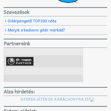
Szavazások
Gitárpengető TOP100 nóta
Melyik a kedvenc gitár márkád?
Partnereink
Alza hirdetés:
GYEREKJÁTÉKOK KARÁCSONYRA IS!
Kytary ajánlat: