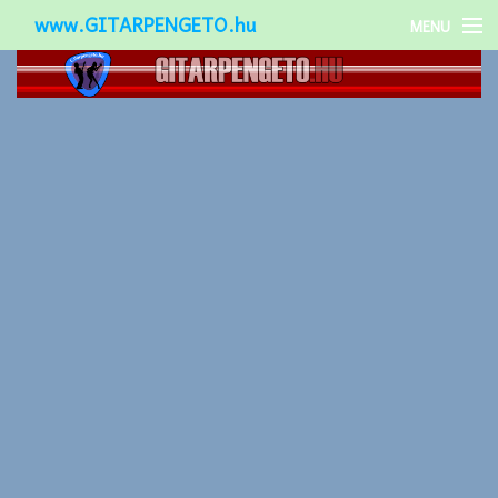
www.GITARPENGETO.hu
MENU
Népszerű-
Különleges-
Okos-gitárok
Gitár kiegészítők
Zenei stílusok
Gitár játék technikák
Gitáros lányok
Utcazenészek
Képek