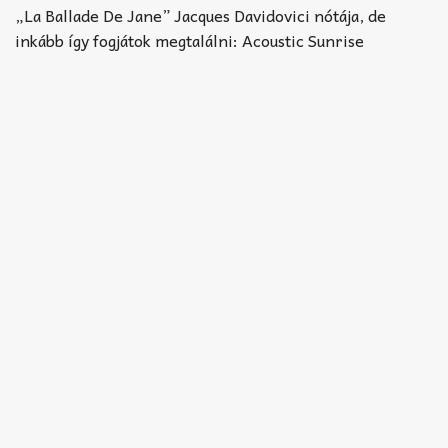
Akkord-kotta
„La Ballade De Jane” Jacques Davidovici nótája, de
inkább így fogjátok megtalálni: Acoustic Sunrise
TABok
Improvizáció