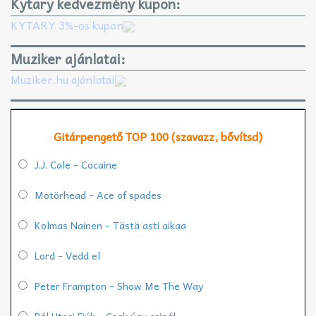
Kytary kedvezmény kupon:
KYTARY 3%-os kupon
Muziker ajánlatai:
Muziker.hu ajánlatai
Gitárpengető TOP 100 (szavazz, bővítsd)
J.J. Cale - Cocaine
Motörhead - Ace of spades
Kolmas Nainen - Tästä asti aikaa
Lord - Vedd el
Peter Frampton - Show Me The Way
Pál Utcai Fiúk - Csak úgy csinál