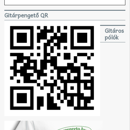
Gitárpengető QR
Gitáros
pólók