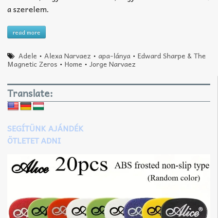
a szerelem.
read more
Adele
•
Alexa Narvaez
•
apa-lánya
•
Edward Sharpe & The
Magnetic Zeros
•
Home
•
Jorge Narvaez
Translate:
SEGÍTÜNK AJÁNDÉK
ÖTLETET ADNI