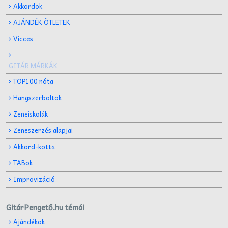
Akkordok
AJÁNDÉK ÖTLETEK
Vicces
GITÁR MÁRKÁK
TOP100 nóta
Hangszerboltok
Zeneiskolák
Zeneszerzés alapjai
Akkord-kotta
TABok
Improvizáció
GitárPengető.hu témái
Ajándékok