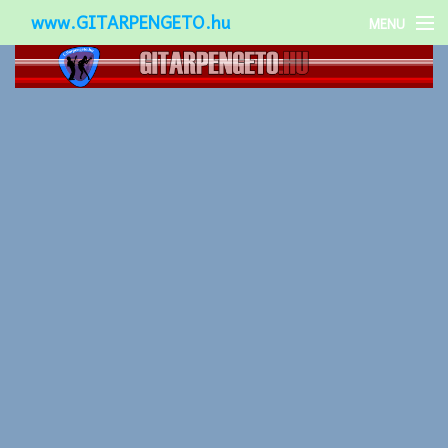
www.GITARPENGETO.hu
MENU
Népszerű-
Különleges-
Okos-gitárok
Gitár kiegészítők
Zenei stílusok
Gitár játék technikák
Gitáros lányok
Utcazenészek
Képek