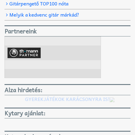
Gitárpengető TOP100 nóta
Melyik a kedvenc gitár márkád?
Partnereink
Alza hirdetés:
GYEREKJÁTÉKOK KARÁCSONYRA IS!
Kytary ajánlat: