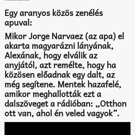
Akkord-kotta
Egy aranyos közös zenélés
TABok
apuval:
Improvizáció
Mikor Jorge Narvaez (az apa) el
akarta magyarázni lányának,
Alexának, hogy elválik az
anyjától, azt remélte, hogy ha
közösen előadnak egy dalt, az
még segítene. Mentek hazafelé,
amikor meghallották ezt a
dalszöveget a rádióban: „Otthon
ott van, ahol én veled vagyok”.