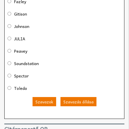
Fazley
Gitison
Johnson
JULIA
Peavey
Soundstation
Spector
Toledo
Szavazok
Szavazás állása