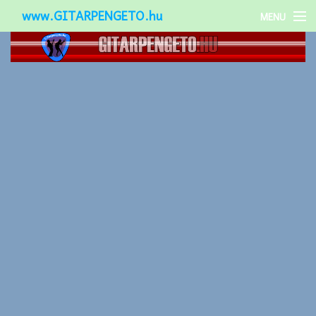
www.GITARPENGETO.hu
MENU
Népszerű-
Különleges-
Okos-gitárok
Gitár kiegészítők
Zenei stílusok
Gitár játék technikák
Gitáros lányok
Utcazenészek
Képek