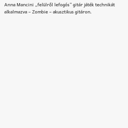
Akkord-kotta
Anna Mancini „felülről lefogós” gitár játék technikát
alkalmazva – Zombie – akusztikus gitáron.
TABok
Improvizáció