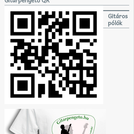
Gitárpengető QR
Gitáros
pólók