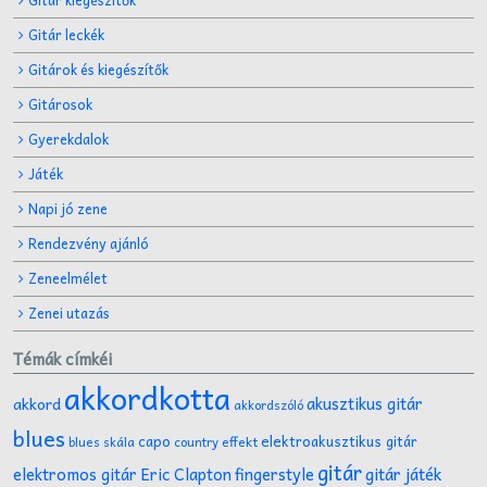
Gitár leckék
Gitárok és kiegészítők
Gitárosok
Gyerekdalok
Játék
Napi jó zene
Rendezvény ajánló
Zeneelmélet
Zenei utazás
Témák címkéi
akkordkotta
akusztikus gitár
akkord
akkordszóló
blues
capo
elektroakusztikus gitár
effekt
blues skála
country
gitár
gitár játék
elektromos gitár
Eric Clapton
fingerstyle