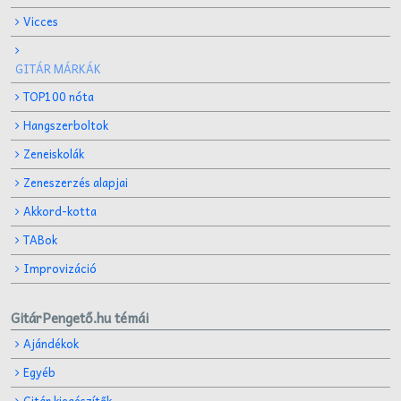
Vicces
GITÁR MÁRKÁK
TOP100 nóta
Hangszerboltok
Zeneiskolák
Zeneszerzés alapjai
Akkord-kotta
TABok
Improvizáció
GitárPengető.hu témái
Ajándékok
Egyéb
Gitár kiegészítők