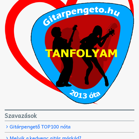
Szavazások
Gitárpengető TOP100 nóta
Melyik a kedvenc gitár márkád?