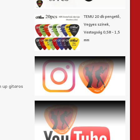
TEMU 20 db pengető,
Vegyes színek,
Vastagság 0,58 - 1,5
mm
 up gitaros