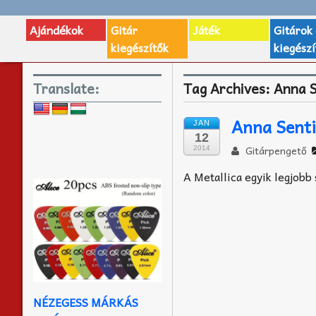
Ajándékok
Gitár
Játék
Gitárok
kiegészítők
kiegészí
Translate:
Tag Archives:
Anna S
Anna Sent
JAN
12
SEGÍTÜNK AJÁNDÉK
Gitárpengető
2014
ÖTLETET ADNI
A Metallica egyik legjob
NÉZEGESS MÁRKÁS