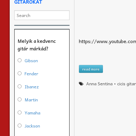
GITÁROKAT
Melyik a kedvenc
https://www.youtube.co
gitár márkád?
Gibson
read more
Fender
Anna Sentina
•
cicis gita
Ibanez
Martin
Yamaha
Jackson