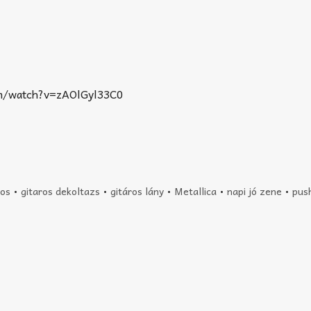
m/watch?v=zAOlGyl33C0
ros
•
gitaros dekoltazs
•
gitáros lány
•
Metallica
•
napi jó zene
•
push