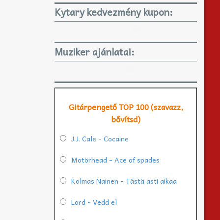
Kytary kedvezmény kupon:
KYTARY 3%-os kupon
Muziker ajánlatai:
Muziker.hu ajánlatai
Gitárpengető TOP 100 (szavazz,
bővítsd)
J.J. Cale - Cocaine
Motörhead - Ace of spades
Kolmas Nainen - Tästä asti aikaa
Lord - Vedd el