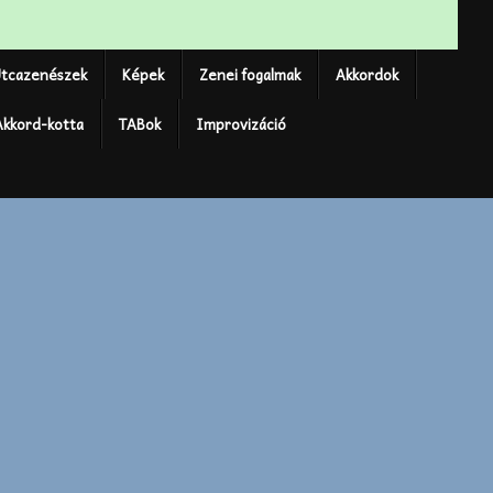
tcazenészek
Képek
Zenei fogalmak
Akkordok
Akkord-kotta
TABok
Improvizáció