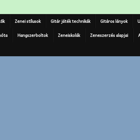
tők
Zenei stílusok
Gitár játék technikák
Gitáros lányok
U
nóta
Hangszerboltok
Zeneiskolák
Zeneszerzés alapjai