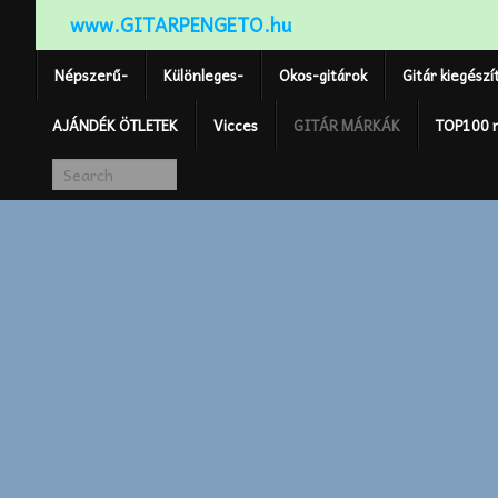
www.GITARPENGETO.hu
Népszerű-
Különleges-
Okos-gitárok
Gitár kiegészí
AJÁNDÉK ÖTLETEK
Vicces
GITÁR MÁRKÁK
TOP100 