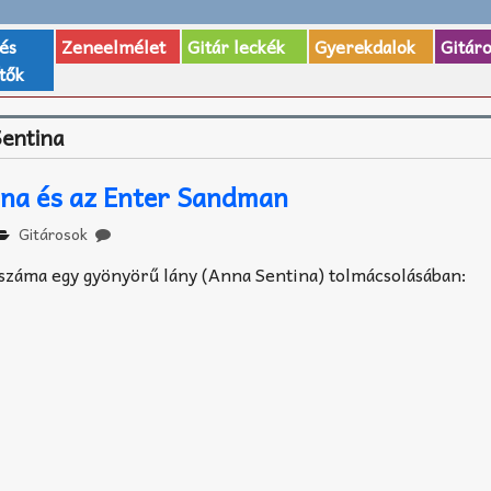
 és
Zeneelmélet
Gitár leckék
Gyerekdalok
Gitár
tők
entina
ina és az Enter Sandman
Gitárosok
b száma egy gyönyörű lány (Anna Sentina) tolmácsolásában: