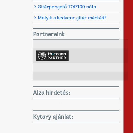
Gitárpengető TOP100 nóta
Melyik a kedvenc gitár márkád?
Partnereink
Alza hirdetés:
GYEREKJÁTÉKOK KARÁCSONYRA IS!
Kytary ajánlat: