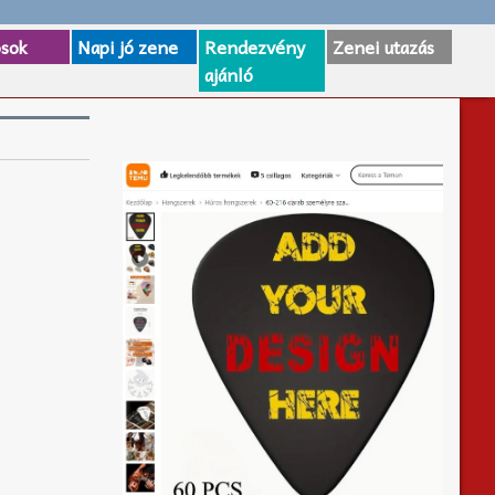
osok
Napi jó zene
Rendezvény
Zenei utazás
ajánló