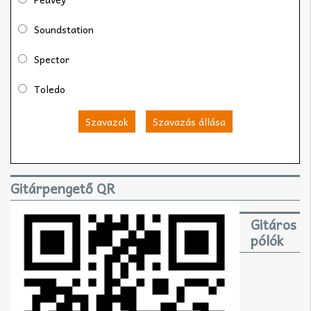
Soundstation
Spector
Toledo
Szavazok
Szavazás állása
Gitárpengető QR
Gitáros
pólók