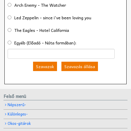
Arch Enemy - The Watcher
Led Zeppelin - since i've been loving you
The Eagles - Hotel California
Egyéb (Előadó - Nóta formában):
Szavazok
Szavazás állása
Felső menü
Népszerű-
Különleges-
Okos-gitárok