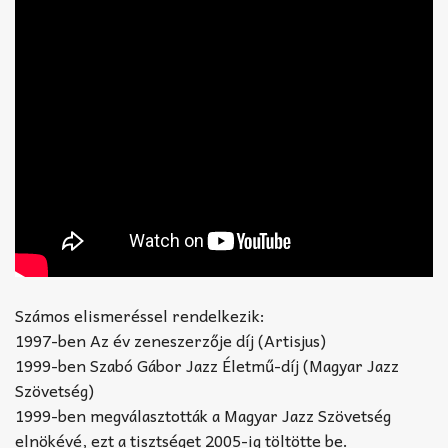
Számos elismeréssel rendelkezik:
1997-ben Az év zeneszerzője díj (Artisjus)
1999-ben Szabó Gábor Jazz Életmű-díj (Magyar Jazz
Szövetség)
1999-ben megválasztották a Magyar Jazz Szövetség
elnökévé, ezt a tisztséget 2005-ig töltötte be.