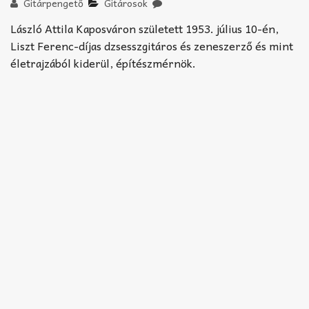
Akkord-kotta
Gitárpengető
Gitárosok
László Attila Kaposváron született 1953. július 10-én,
TABok
Liszt Ferenc-díjas dzsesszgitáros és zeneszerző és mint
életrajzából kiderül, építészmérnök.
Improvizáció