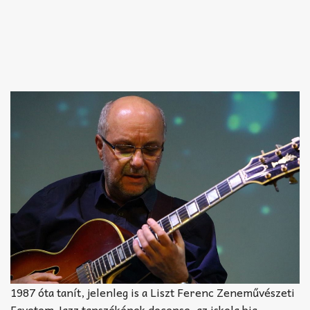
1987 óta tanít, jelenleg is a Liszt Ferenc Zeneművészeti
Egyetem Jazz tanszékének docense, az iskola big