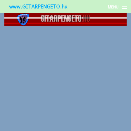
www.GITARPENGETO.hu
MENU
Népszerű-
Különleges-
Okos-gitárok
Gitár kiegészítők
Zenei stílusok
Gitár játék technikák
Gitáros lányok
Utcazenészek
Képek