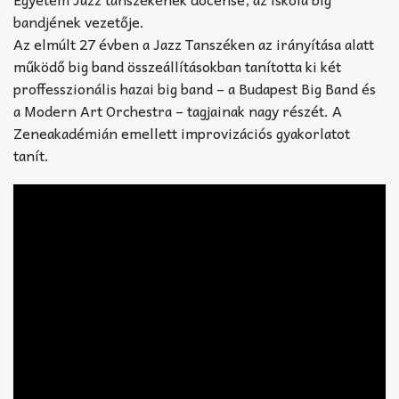
bandjének vezetője.
Az elmúlt 27 évben a Jazz Tanszéken az irányítása alatt
működő big band összeállításokban tanította ki két
proffesszionális hazai big band – a Budapest Big Band és
a Modern Art Orchestra – tagjainak nagy részét. A
Zeneakadémián emellett improvizációs gyakorlatot
tanít.