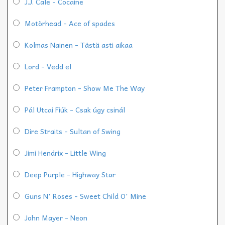
J.J. Cale - Cocaine
Motörhead - Ace of spades
Kolmas Nainen - Tästä asti aikaa
Lord - Vedd el
Peter Frampton - Show Me The Way
Pál Utcai Fiúk - Csak úgy csinál
Dire Straits - Sultan of Swing
Jimi Hendrix - Little Wing
Deep Purple - Highway Star
Guns N' Roses - Sweet Child O' Mine
John Mayer - Neon