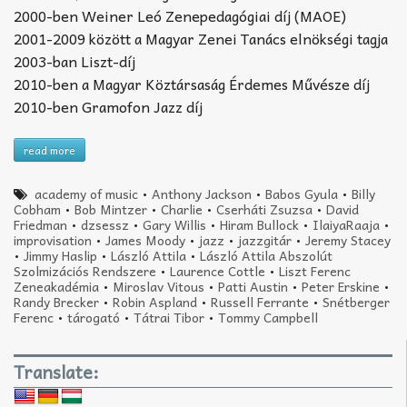
2000-ben Weiner Leó Zenepedagógiai díj (MAOE)
2001-2009 között a Magyar Zenei Tanács elnökségi tagja
2003-ban Liszt-díj
2010-ben a Magyar Köztársaság Érdemes Művésze díj
2010-ben Gramofon Jazz díj
read more
academy of music
•
Anthony Jackson
•
Babos Gyula
•
Billy
Cobham
•
Bob Mintzer
•
Charlie
•
Cserháti Zsuzsa
•
David
Friedman
•
dzsessz
•
Gary Willis
•
Hiram Bullock
•
IlaiyaRaaja
•
improvisation
•
James Moody
•
jazz
•
jazzgitár
•
Jeremy Stacey
•
Jimmy Haslip
•
László Attila
•
László Attila Abszolút
Szolmizációs Rendszere
•
Laurence Cottle
•
Liszt Ferenc
Zeneakadémia
•
Miroslav Vitous
•
Patti Austin
•
Peter Erskine
•
Randy Brecker
•
Robin Aspland
•
Russell Ferrante
•
Snétberger
Ferenc
•
tárogató
•
Tátrai Tibor
•
Tommy Campbell
Translate: