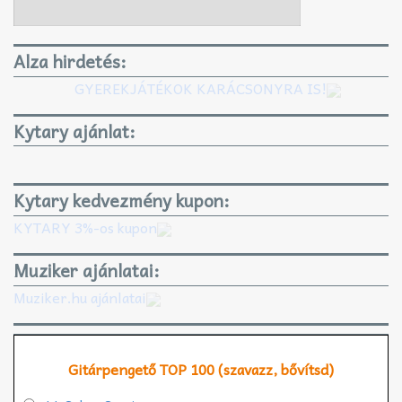
Alza hirdetés:
GYEREKJÁTÉKOK KARÁCSONYRA IS!
Kytary ajánlat:
Kytary kedvezmény kupon:
KYTARY 3%-os kupon
Muziker ajánlatai:
Muziker.hu ajánlatai
Gitárpengető TOP 100 (szavazz, bővítsd)