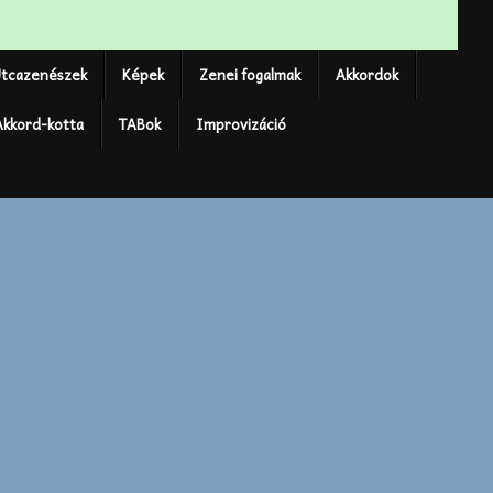
tcazenészek
Képek
Zenei fogalmak
Akkordok
Akkord-kotta
TABok
Improvizáció