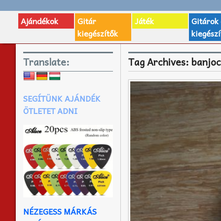
Ajándékok
Gitár
Játék
Gitárok
kiegészítők
kiegészí
Translate:
Tag Archives:
banjoc
SEGÍTÜNK AJÁNDÉK
ÖTLETET ADNI
NÉZEGESS MÁRKÁS