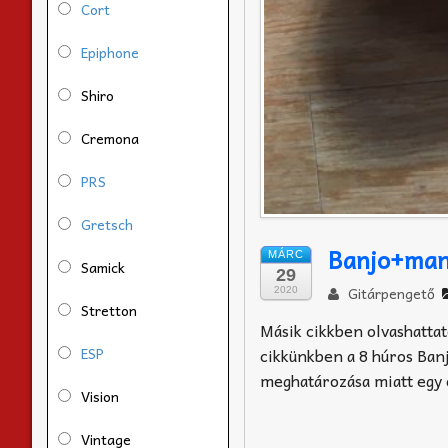
Cort
Epiphone
Shiro
Cremona
PRS
Gretsch
Banjo+mand
MÁRC
Samick
29
Gitárpengető
2020
Stretton
Másik cikkben olvashatta
ESP
cikkünkben a 8 húros Ban
meghatározása miatt egy 
Vision
Vintage