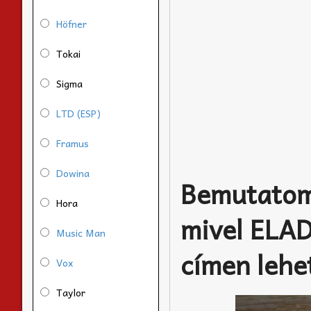
Höfner
Tokai
Sigma
LTD (ESP)
Framus
Dowina
Bemutatom 
Hora
mivel ELA
Music Man
címen lehet
Vox
Taylor