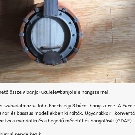
ető össze a banjo+ukulele=banjolele hangszerrel.
n szabadalmazta John Farris egy 8 húros hangszerre. A Farri
 tenor és basszus modellekben kínálták. Ugyanakkor „konvertá
artva a mandolin és a hegedű méretét és hangolását (GDAE).
húrral rendelkezik.