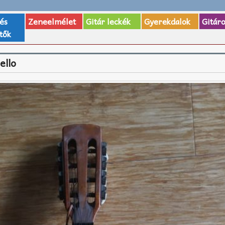
 és
Zeneelmélet
Gitár leckék
Gyerekdalok
Gitár
tők
ello