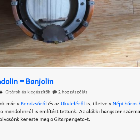
olin = Banjolin
Gitárok és kiegészítők
2 hozzászólás
tok már a
Bendzsóról
és az
Ukuleléről
is, illetve a
Népi húros
jo mandolinról is említést tettünk. Az alábbi hangszer szárm
olvasónk kereste meg a Gitarpengeto-t.