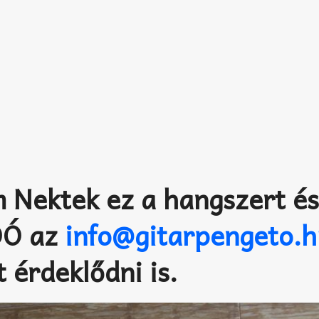
Nektek ez a hangszert é
DÓ az
info@gitarpengeto.
 érdeklődni is.