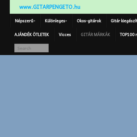
www.GITARPENGETO.hu
Népszerű-
Különleges-
Okos-gitárok
Gitár kiegészí
AJÁNDÉK ÖTLETEK
Vicces
GITÁR MÁRKÁK
TOP100 