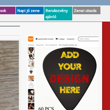
osok
Napi jó zene
Rendezvény
Zenei utazás
ajánló