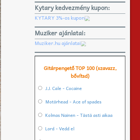
Kytary kedvezmény kupon:
KYTARY 3%-os kupon
Muziker ajánlatai:
Muziker.hu ajánlatai
Gitárpengető TOP 100 (szavazz,
bővítsd)
J.J. Cale - Cocaine
Motörhead - Ace of spades
Kolmas Nainen - Tästä asti aikaa
Lord - Vedd el