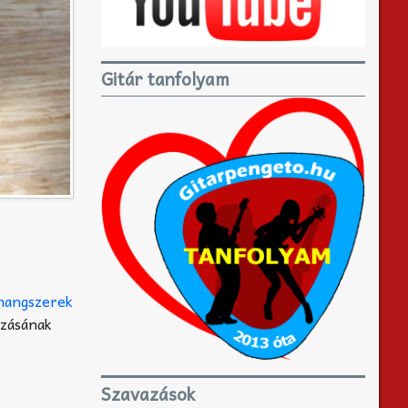
Gitár tanfolyam
 hangszerek
azásának
Szavazások