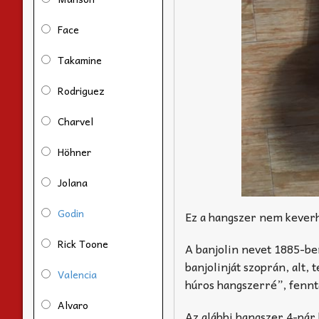
Face
Takamine
Rodriguez
Charvel
Höhner
Jolana
Godin
Ez a hangszer nem keverh
Rick Toone
A banjolin nevet 1885-be
banjolinját szoprán, alt,
Valencia
húros hangszerré”, fennt
Alvaro
Az alábbi hangszer 4-pár 