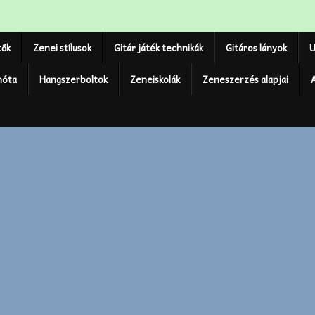
tők
Zenei stílusok
Gitár játék technikák
Gitáros lányok
U
nóta
Hangszerboltok
Zeneiskolák
Zeneszerzés alapjai