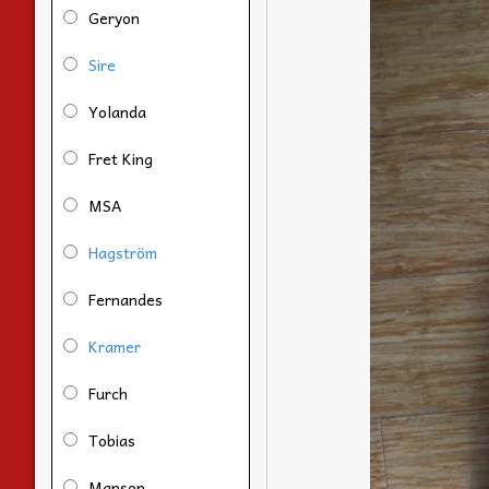
Geryon
Sire
Yolanda
Fret King
MSA
Hagström
Fernandes
Kramer
Furch
Tobias
Manson