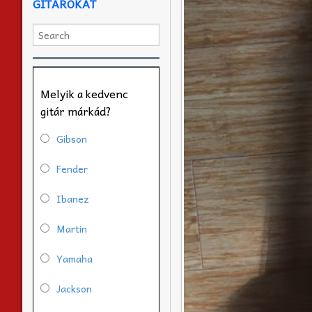
GITÁROKAT
Melyik a kedvenc
gitár márkád?
Gibson
Fender
Ibanez
Martin
Yamaha
Jackson