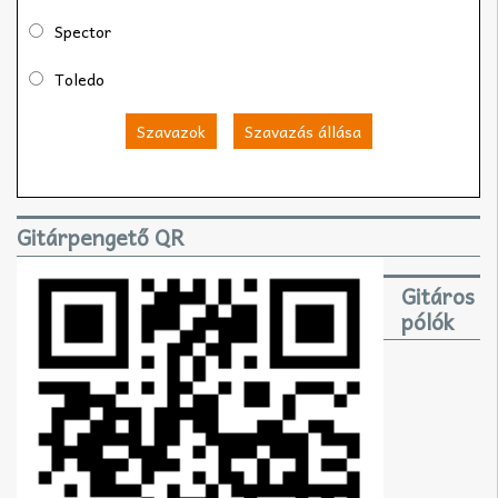
Spector
Toledo
Szavazok
Szavazás állása
Gitárpengető QR
Gitáros
pólók