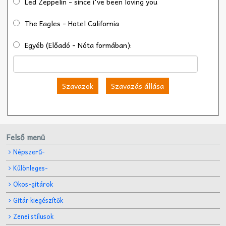
Led Zeppelin - since i've been loving you
The Eagles - Hotel California
Egyéb (Előadó - Nóta formában):
Szavazok
Szavazás állása
Felső menü
Népszerű-
Különleges-
Okos-gitárok
Gitár kiegészítők
Zenei stílusok