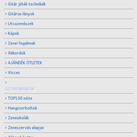
Gitár játék technikák
Gitáros lányok
Utcazenészek
Képek
Zenei fogalmak
Akkordok
AJÁNDÉK ÖTLETEK
Vicces
GITÁR MÁRKÁK
TOP100 nóta
Hangszerboltok
Zeneiskolák
Zeneszerzés alapjai