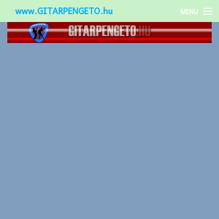
www.GITARPENGETO.hu
MENU
Népszerű-
Különleges-
Okos-gitárok
Gitár kiegészítők
Zenei stílusok
Gitár játék technikák
Gitáros lányok
Utcazenészek
Képek