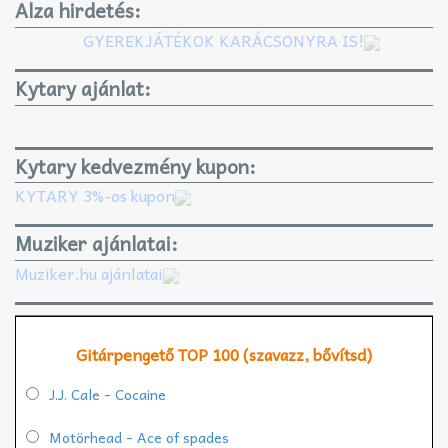
Alza hirdetés:
GYEREKJÁTÉKOK KARÁCSONYRA IS!
Kytary ajánlat:
Kytary kedvezmény kupon:
KYTARY 3%-os kupon
Muziker ajánlatai:
Muziker.hu ajánlatai
Gitárpengető TOP 100 (szavazz, bővítsd)
J.J. Cale - Cocaine
Motörhead - Ace of spades