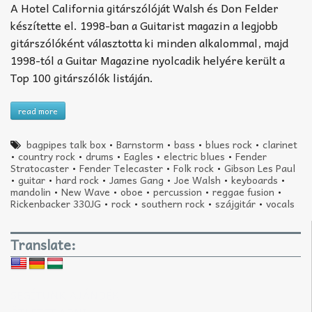
A Hotel California gitárszólóját Walsh és Don Felder
készítette el. 1998-ban a Guitarist magazin a legjobb
gitárszólóként választotta ki minden alkalommal, majd
1998-tól a Guitar Magazine nyolcadik helyére került a
Top 100 gitárszólók listáján.
read more
bagpipes talk box
•
Barnstorm
•
bass
•
blues rock
•
clarinet
•
country rock
•
drums
•
Eagles
•
electric blues
•
Fender
Stratocaster
•
Fender Telecaster
•
Folk rock
•
Gibson Les Paul
•
guitar
•
hard rock
•
James Gang
•
Joe Walsh
•
keyboards
•
mandolin
•
New Wave
•
oboe
•
percussion
•
reggae fusion
•
Rickenbacker 330JG
•
rock
•
southern rock
•
szájgitár
•
vocals
Translate:
SEGÍTÜNK AJÁNDÉK