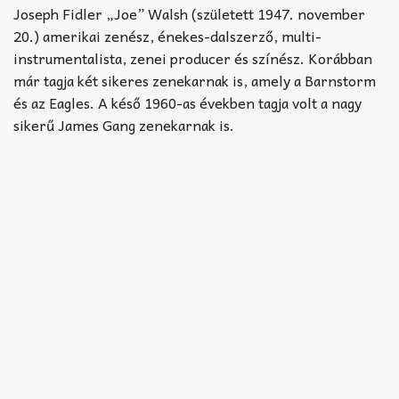
Akkord-kotta
Joseph Fidler „Joe” Walsh (született 1947. november
20.) amerikai zenész, énekes-dalszerző, multi-
TABok
instrumentalista, zenei producer és színész. Korábban
már tagja két sikeres zenekarnak is, amely a Barnstorm
Improvizáció
és az Eagles. A késő 1960-as években tagja volt a nagy
sikerű James Gang zenekarnak is.