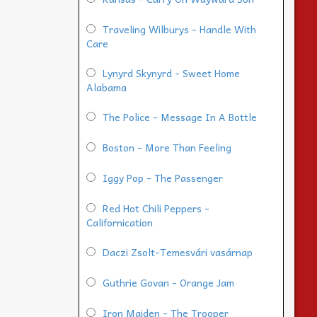
Traveling Wilburys - Handle With
Care
Lynyrd Skynyrd - Sweet Home
Alabama
The Police - Message In A Bottle
Boston - More Than Feeling
Iggy Pop - The Passenger
Red Hot Chili Peppers -
Californication
Daczi Zsolt-Temesvári vasárnap
Guthrie Govan - Orange Jam
Iron Maiden - The Trooper