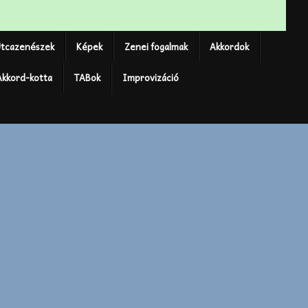
tcazenészek
Képek
Zenei fogalmak
Akkordok
Akkord-kotta
TABok
Improvizáció