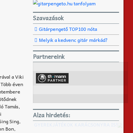
Szavazások
Gitárpengető TOP100 nóta
Melyik a kedvenc gitár márkád?
Partnereink
ával a Viki
. Több éven
rontembere
kötődnek
ló Tamás,
i
Alza hirdetés:
Sing Sing,
GYEREKJÁTÉKOK KARÁCSONYRA IS!
on Bon,