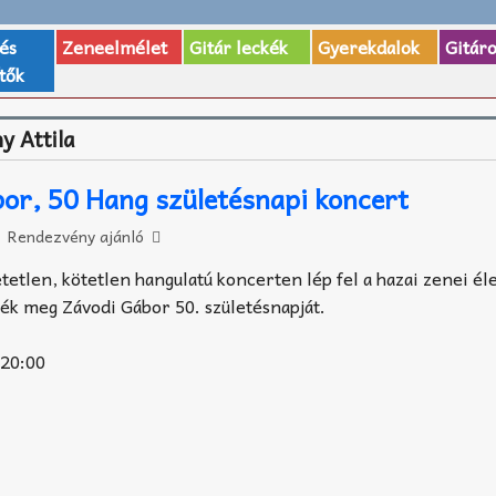
 és
Zeneelmélet
Gitár leckék
Gyerekdalok
Gitár
tők
y Attila
or, 50 Hang születésnapi koncert
Rendezvény ajánló
etlen, kötetlen hangulatú koncerten lép fel a hazai zenei éle
jék meg Závodi Gábor 50. születésnapját.
 20:00