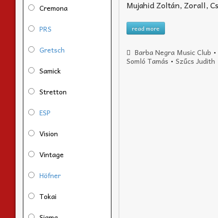
Mujahid Zoltán, Zorall, Cs
Cremona
PRS
read more
Gretsch
Barba Negra Music Club
Somló Tamás
•
Szűcs Judith
Samick
Stretton
ESP
Vision
Vintage
Höfner
Tokai
Sigma