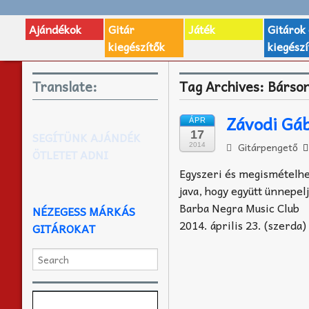
Ajándékok
Gitár
Játék
Gitárok
kiegészítők
kiegészí
Translate:
Tag Archives:
Bárson
Závodi Gáb
ÁPR
17
SEGÍTÜNK AJÁNDÉK
Gitárpengető
2014
ÖTLETET ADNI
Egyszeri és megismételhet
java, hogy együtt ünnepel
Barba Negra Music Club
NÉZEGESS MÁRKÁS
2014. április 23. (szerda)
GITÁROKAT