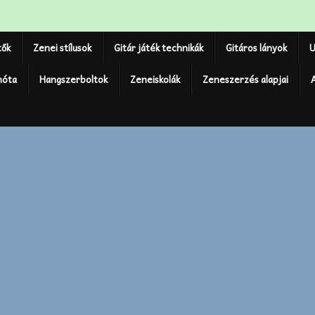
tők
Zenei stílusok
Gitár játék technikák
Gitáros lányok
U
nóta
Hangszerboltok
Zeneiskolák
Zeneszerzés alapjai