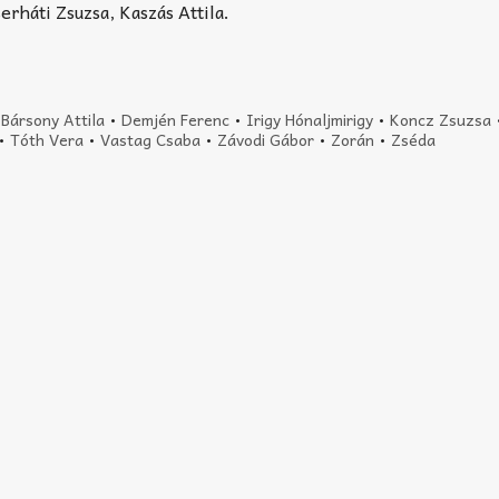
erháti Zsuzsa, Kaszás Attila.
•
Bársony Attila
•
Demjén Ferenc
•
Irigy Hónaljmirigy
•
Koncz Zsuzsa
•
Tóth Vera
•
Vastag Csaba
•
Závodi Gábor
•
Zorán
•
Zséda