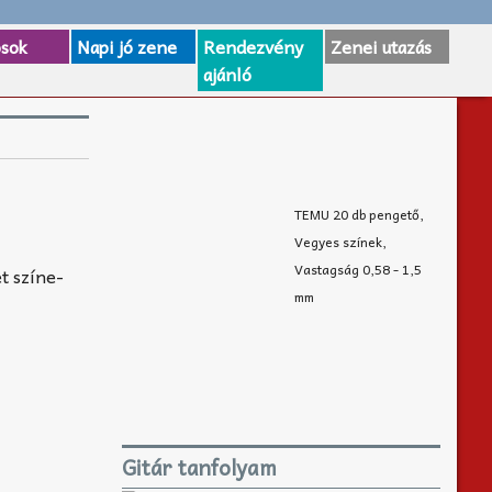
osok
Napi jó zene
Rendezvény
Zenei utazás
ajánló
TEMU 20 db pengető,
Vegyes színek,
Vastagság 0,58 - 1,5
t színe-
mm
Gitár tanfolyam