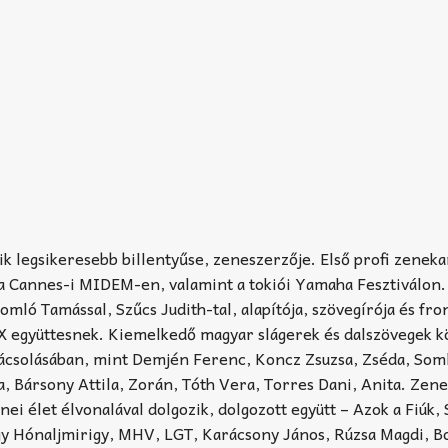
k legsikeresebb billentyűse, zeneszerzője. Első profi zenekar
ek a Cannes-i MIDEM-en, valamint a tokiói Yamaha Fesztiválon
 Somló Tamással, Szűcs Judith-tal, alapítója, szövegírója és f
X együttesnek. Kiemelkedő magyar slágerek és dalszövegek 
ácsolásában, mint Demjén Ferenc, Koncz Zsuzsa, Zséda, Som
a, Bársony Attila, Zorán, Tóth Vera, Torres Dani, Anita. Zene
i élet élvonalával dolgozik, dolgozott együtt – Azok a Fiúk, 
igy Hónaljmirigy, MHV, LGT, Karácsony János, Rúzsa Magdi, B