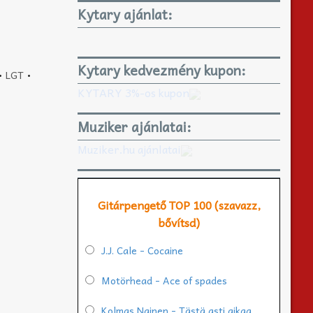
Kytary ajánlat:
Kytary kedvezmény kupon:
•
LGT
•
KYTARY 3%-os kupon
Muziker ajánlatai:
Muziker.hu ajánlatai
Gitárpengető TOP 100 (szavazz,
bővítsd)
J.J. Cale - Cocaine
Motörhead - Ace of spades
Kolmas Nainen - Tästä asti aikaa