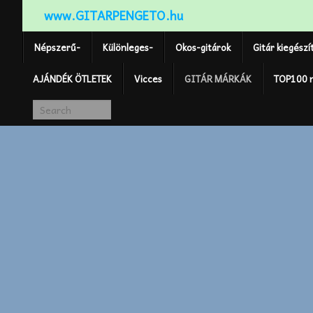
www.GITARPENGETO.hu
Népszerű-
Különleges-
Okos-gitárok
Gitár kiegészí
AJÁNDÉK ÖTLETEK
Vicces
GITÁR MÁRKÁK
TOP100 