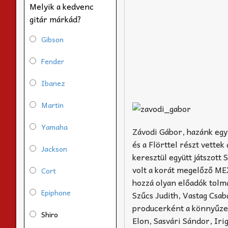
Melyik a kedvenc
gitár márkád?
Gibson
Fender
Ibanez
Martin
Yamaha
Závodi Gábor, hazánk egyi
és a Flörttel részt vett
Jackson
keresztül együtt játszott
volt a korát megelőző ME
Cort
hozzá olyan előadók tolm
Epiphone
Szűcs Judith, Vastag Csab
producerként a könnyűzene
Shiro
Elon, Sasvári Sándor, Ir