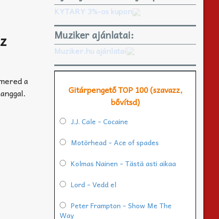
KYTARY 3%-os kupon
Muziker ajánlatai:
oz
Muziker.hu ajánlatai
smered a
Gitárpengető TOP 100 (szavazz,
hanggal.
bővítsd)
J.J. Cale - Cocaine
Motörhead - Ace of spades
Kolmas Nainen - Tästä asti aikaa
Lord - Vedd el
Peter Frampton - Show Me The
Way