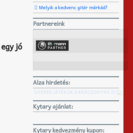
Melyik a kedvenc gitár márkád?
Partnereink
 egy jó
Alza hirdetés:
GYEREKJÁTÉKOK KARÁCSONYRA IS!
Kytary ajánlat:
Kytary kedvezmény kupon: