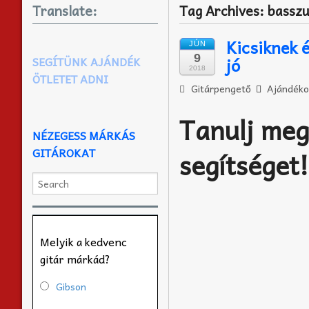
Translate:
Tag Archives:
basszu
Kicsiknek 
JÚN
9
jó
SEGÍTÜNK AJÁNDÉK
2018
ÖTLETET ADNI
Gitárpengető
Ajándéko
Tanulj meg
NÉZEGESS MÁRKÁS
GITÁROKAT
segítséget
Melyik a kedvenc
gitár márkád?
Gibson