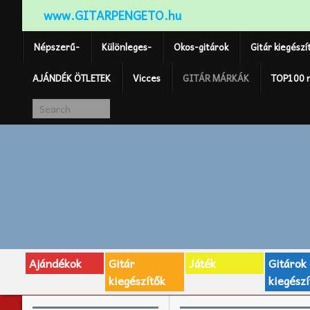
www.GITARPENGETO.hu
Népszerű-
Különleges-
Okos-gitárok
Gitár kiegészí
AJÁNDÉK ÖTLETEK
Vicces
GITÁR MÁRKÁK
TOP100 
Ajándékok
Gitár
Játék
Gitárok
kiegészítők
kiegészí