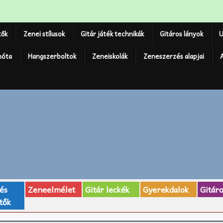
tők
Zenei stílusok
Gitár játék technikák
Gitáros lányok
U
nóta
Hangszerboltok
Zeneiskolák
Zeneszerzés alapjai
 és
Zeneelmélet
Gitár leckék
Gyerekdalok
Gitár
tők