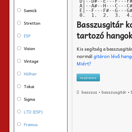
 D|--D#--E---F---F#--G---G#--A---A#--H---C---C#--D---|

 A|--A#--H---C---C#--D---D#--E---F---F#--G---G#--A---|

Samick
 E|--F---F#--G---G#--A---A#--H---C---C#--D---D#--E---|

 0.  1.  2.  3.  4
Basszusgitár k
Stretton
tartozó hangok
ESP
Kis segítség a basszusgi
Vision
normál
gitáron lévő han
Vintage
Miért?
Höfner
read more
Tokai
basszus
•
basszusgitár
•
Sigma
LTD (ESP)
Framus