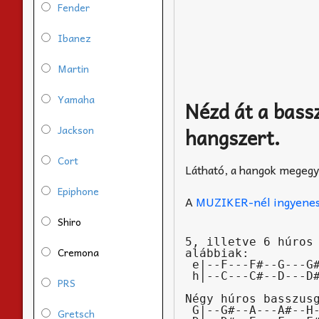
Fender
Ibanez
Martin
Yamaha
Nézd át a bassz
Jackson
hangszert.
Cort
Látható, a hangok megeg
Epiphone
A
MUZIKER-nél ingyenes sz
Shiro
5, illetve 6 húros 
Cremona
alábbiak:

 e|--F---F#--G---G#--A---A#--H---C---C#--D---D#--E---|

 h|--C---C#--D---D#--E---F---F#--G---G#--A---A#--H---|

PRS
Négy húros basszusg
 G|--G#--A---A#--H---C---C#--D---D#--E---F---F#--G---|

Gretsch