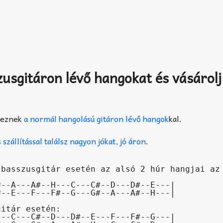
usgitáron lévő hangokat és vásárolj
yeznek
a normál hangolású
gitáron lévő hangok
kal.
állítással találsz nagyon jókat, jó áron
.
basszusgitár esetén az alsó 2 húr hangjai az 
itár esetén:
