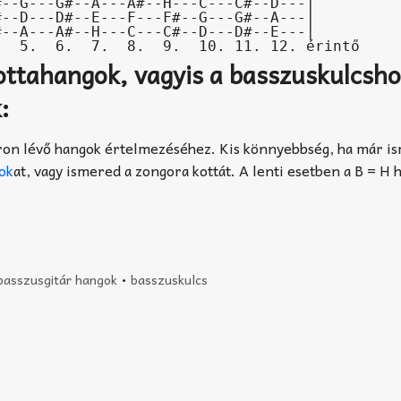
.  5.  6.  7.  8.  9.  10. 11. 12. érintő
ottahangok, vagyis a basszuskulcsh
:
táron lévő hangok értelmezéséhez. Kis könnyebbség, ha már i
gok
at, vagy ismered a zongora kottát. A lenti esetben a B = H 
basszusgitár hangok
•
basszuskulcs