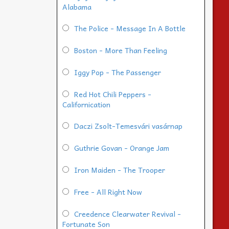
Alabama
The Police - Message In A Bottle
Boston - More Than Feeling
Iggy Pop - The Passenger
Red Hot Chili Peppers -
Californication
Daczi Zsolt-Temesvári vasárnap
Guthrie Govan - Orange Jam
Iron Maiden - The Trooper
Free - All Right Now
Creedence Clearwater Revival -
Fortunate Son