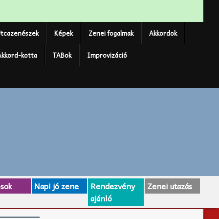
tcazenészek
Képek
Zenei fogalmak
Akkordok
Akkord-kotta
TABok
Improvizáció
osok
Napi jó zene
Rendezvény
Zenei utazás
ajánló