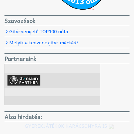
Szavazások
Gitárpengető TOP100 nóta
Melyik a kedvenc gitár márkád?
Partnereink
Alza hirdetés:
GYEREKJÁTÉKOK KARÁCSONYRA IS!