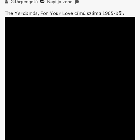
Akkord-kotta
Gitárpengető
Napi jó zene
The Yardbirds, For Your Love című száma 1965-ből:
TABok
Improvizáció