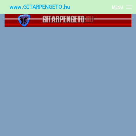
www.GITARPENGETO.hu
MENU
Népszerű-
Különleges-
Okos-gitárok
Gitár kiegészítők
Zenei stílusok
Gitár játék technikák
Gitáros lányok
Utcazenészek
Képek