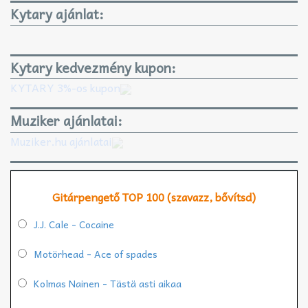
Kytary ajánlat:
Kytary kedvezmény kupon:
KYTARY 3%-os kupon
Muziker ajánlatai:
Muziker.hu ajánlatai
Gitárpengető TOP 100 (szavazz, bővítsd)
J.J. Cale - Cocaine
Motörhead - Ace of spades
Kolmas Nainen - Tästä asti aikaa