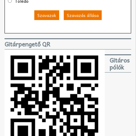
Toledo
Szavazok
Szavazás állása
Gitárpengető QR
Gitáros
pólók