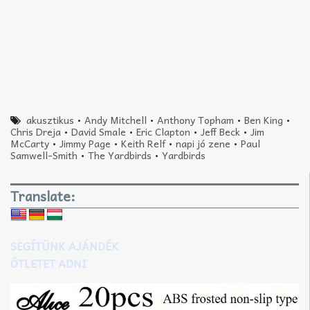
akusztikus
•
Andy Mitchell
•
Anthony Topham
•
Ben King
•
Chris Dreja
•
David Smale
•
Eric Clapton
•
Jeff Beck
•
Jim
McCarty
•
Jimmy Page
•
Keith Relf
•
napi jó zene
•
Paul
Samwell-Smith
•
The Yardbirds
•
Yardbirds
Translate:
SEGÍTÜNK AJÁNDÉK
ÖTLETET ADNI