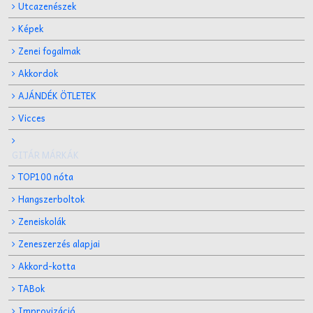
Utcazenészek
Képek
Zenei fogalmak
Akkordok
AJÁNDÉK ÖTLETEK
Vicces
GITÁR MÁRKÁK
TOP100 nóta
Hangszerboltok
Zeneiskolák
Zeneszerzés alapjai
Akkord-kotta
TABok
Improvizáció