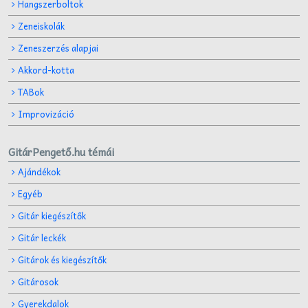
Hangszerboltok
Zeneiskolák
Zeneszerzés alapjai
Akkord-kotta
TABok
Improvizáció
GitárPengető.hu témái
Ajándékok
Egyéb
Gitár kiegészítők
Gitár leckék
Gitárok és kiegészítők
Gitárosok
Gyerekdalok