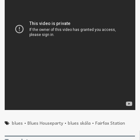
blues
•
Blues Houseparty
•
blues skála
•
Fairfax Station