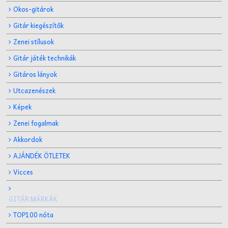
Okos-gitárok
Gitár kiegészítők
Zenei stílusok
Gitár játék technikák
Gitáros lányok
Utcazenészek
Képek
Zenei fogalmak
Akkordok
AJÁNDÉK ÖTLETEK
Vicces
GITÁR MÁRKÁK
TOP100 nóta