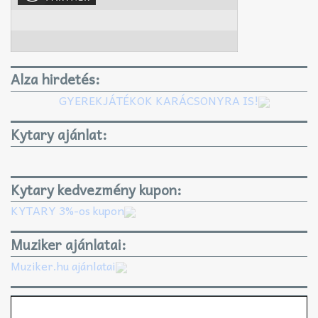
Alza hirdetés:
GYEREKJÁTÉKOK KARÁCSONYRA IS!
Kytary ajánlat:
Kytary kedvezmény kupon:
KYTARY 3%-os kupon
Muziker ajánlatai:
Muziker.hu ajánlatai