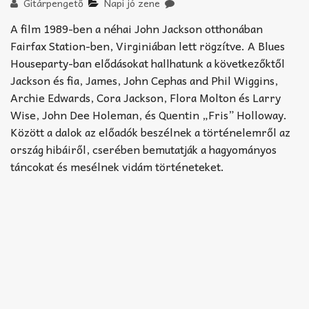
Akkord-kotta
Gitárpengető
Napi jó zene
A film 1989-ben a néhai John Jackson otthonában
TABok
Fairfax Station-ben, Virginiában lett rögzítve. A Blues
Houseparty-ban elődásokat hallhatunk a következőktől
Improvizáció
Jackson és fia, James, John Cephas and Phil Wiggins,
Archie Edwards, Cora Jackson, Flora Molton és Larry
Wise, John Dee Holeman, és Quentin „Fris” Holloway.
Között a dalok az előadók beszélnek a történelemről az
ország hibáiről, cserében bemutatják a hagyományos
táncokat és mesélnek vidám történeteket.