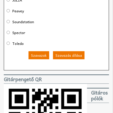
Peavey
Soundstation
Spector
Toledo
Szavazok
Szavazás állása
Gitárpengető QR
Gitáros
pólók