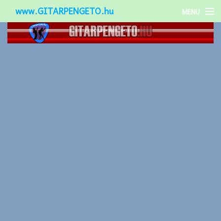
www.GITARPENGETO.hu
MENU
Népszerű-
Különleges-
Okos-gitárok
Gitár kiegészítők
Zenei stílusok
Gitár játék technikák
Gitáros lányok
Utcazenészek
Képek