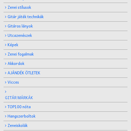
Zenei stílusok
Gitár játék technikák
Gitáros lányok
Utcazenészek
Képek
Zenei fogalmak
Akkordok
AJÁNDÉK ÖTLETEK
Vicces
GITÁR MÁRKÁK
TOP100 nóta
Hangszerboltok
Zeneiskolák