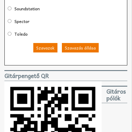
Soundstation
Spector
Toledo
Szavazok
Szavazás állása
Gitárpengető QR
Gitáros
pólók