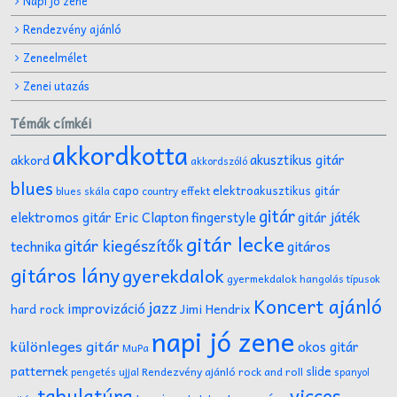
Napi jó zene
Rendezvény ajánló
Zeneelmélet
Zenei utazás
Témák címkéi
akkordkotta
akusztikus gitár
akkord
akkordszóló
blues
capo
elektroakusztikus gitár
effekt
blues skála
country
gitár
gitár játék
elektromos gitár
Eric Clapton
fingerstyle
gitár lecke
gitár kiegészítők
technika
gitáros
gitáros lány
gyerekdalok
gyermekdalok
hangolás típusok
Koncert ajánló
jazz
improvizáció
Jimi Hendrix
hard rock
napi jó zene
különleges gitár
okos gitár
MuPa
patternek
slide
Rendezvény ajánló
rock and roll
pengetés ujjal
spanyol
tabulatúra
vicces