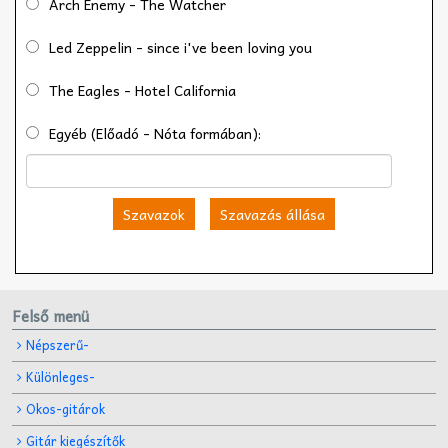
Arch Enemy - The Watcher
Led Zeppelin - since i've been loving you
The Eagles - Hotel California
Egyéb (Előadó - Nóta formában):
Szavazok
Szavazás állása
Felső menü
Népszerű-
Különleges-
Okos-gitárok
Gitár kiegészítők