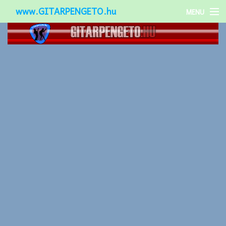
www.GITARPENGETO.hu
MENU
Népszerű-
Különleges-
Okos-gitárok
Gitár kiegészítők
Zenei stílusok
Gitár játék technikák
Gitáros lányok
Utcazenészek
Képek