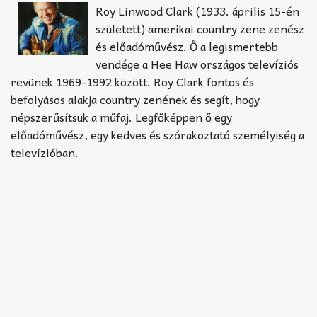
Akkord-kotta
Roy Linwood Clark (1933. április 15-én
született) amerikai country zene zenész
TABok
és előadóművész. Ő a legismertebb
vendége a Hee Haw országos televíziós
Improvizáció
revünek 1969-1992 között. Roy Clark fontos és
befolyásos alakja country zenének és segít, hogy
népszerűsítsük a műfaj. Legfőképpen ő egy
előadóművész, egy kedves és szórakoztató személyiség a
televízióban.