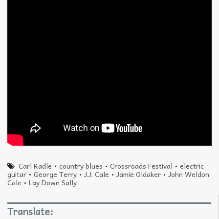
Carl Radle
•
country blues
•
Crossroads Festival
•
electric
guitar
•
George Terry
•
J.J. Cale
•
Jamie Oldaker
•
John Weldon
Cale
•
Lay Down Sally
Translate: