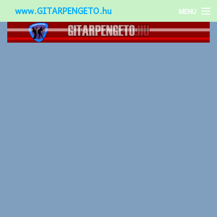
www.GITARPENGETO.hu
MENU
Népszerű-
Különleges-
Okos-gitárok
Gitár kiegészítők
Zenei stílusok
Gitár játék technikák
Gitáros lányok
Utcazenészek
Képek