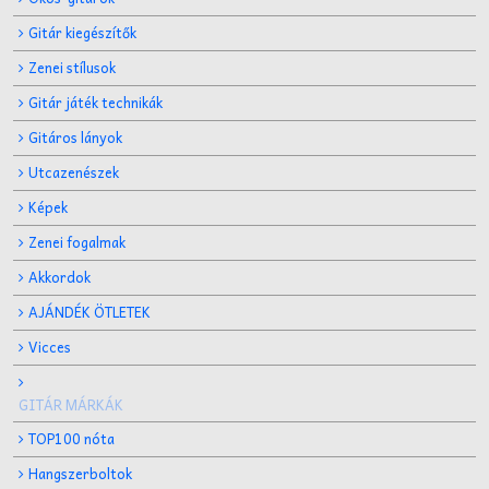
Gitár kiegészítők
Zenei stílusok
Gitár játék technikák
Gitáros lányok
Utcazenészek
Képek
Zenei fogalmak
Akkordok
AJÁNDÉK ÖTLETEK
Vicces
GITÁR MÁRKÁK
TOP100 nóta
Hangszerboltok