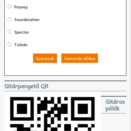
Peavey
Soundstation
Spector
Toledo
Szavazok
Szavazás állása
Gitárpengető QR
Gitáros
pólók