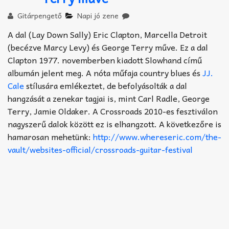
Akkord-kotta
Gitárpengető
Napi jó zene
TABok
A dal (Lay Down Sally) Eric Clapton, Marcella Detroit
(becézve Marcy Levy) és George Terry műve. Ez a dal
Improvizáció
Clapton 1977. novemberben kiadott Slowhand című
albumán jelent meg. A nóta műfaja country blues és
JJ.
Cale
stílusára emlékeztet, de befolyásolták a dal
hangzását a zenekar tagjai is, mint Carl Radle, George
Terry, Jamie Oldaker. A Crossroads 2010-es fesztiválon
nagyszerű dalok között ez is elhangzott. A következőre is
hamarosan mehetünk:
http://www.whereseric.com/the-
vault/websites-official/crossroads-guitar-festival