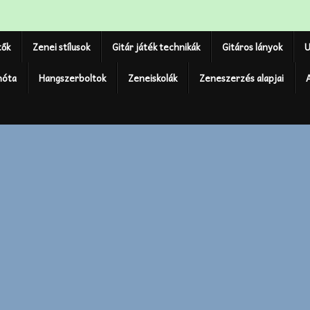
tők
Zenei stílusok
Gitár játék technikák
Gitáros lányok
U
nóta
Hangszerboltok
Zeneiskolák
Zeneszerzés alapjai