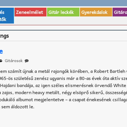
 és
Zeneelmélet
Gitár leckék
Gyerekdalok
Gitár
tők
ngs
e
Gitárosok
em számít újnak a metál rajongók körében, a Robert Bartle
5-ös születésű zenész ugyanis már a 80-as évek óta aktív sz
Hajdani bandája, az igen széles elismerésnek örvendő Whit
 zajos, modern heavy metált, négy elsöprő sikerű, összessé
odukáló albumot megjelentetve – a csapat énekesének csilla
 sem áldozott le.