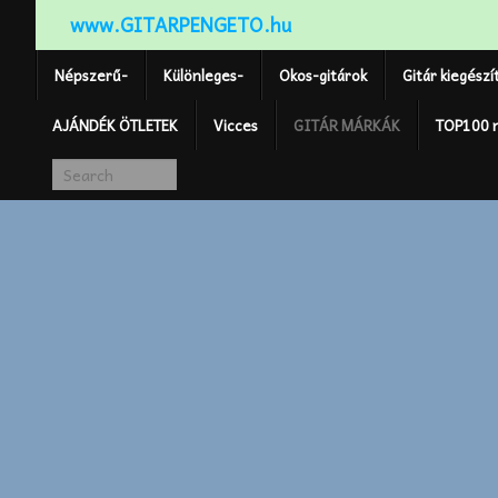
www.GITARPENGETO.hu
Népszerű-
Különleges-
Okos-gitárok
Gitár kiegészí
AJÁNDÉK ÖTLETEK
Vicces
GITÁR MÁRKÁK
TOP100 