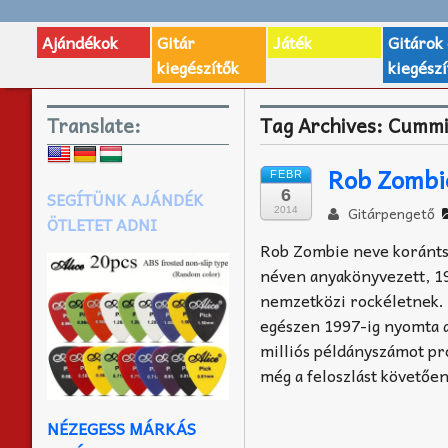
Ajándékok
Gitár
Játék
Gitárok
kiegészítők
kiegészí
Translate:
Tag Archives:
Cummi
Rob Zombi
FEBR
6
SEGÍTÜNK AJÁNDÉK
Gitárpengető
2014
ÖTLETET ADNI
Rob Zombie neve koránts
néven anyakönyvezett, 196
nemzetközi rockéletnek. 
egészen 1997-ig nyomta a
milliós példányszámot pr
még a feloszlást követően
NÉZEGESS MÁRKÁS