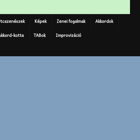
tcazenészek
Képek
Zenei fogalmak
Akkordok
Akkord-kotta
TABok
Improvizáció