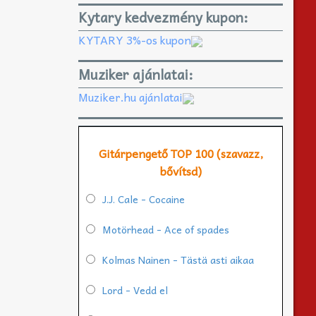
Kytary kedvezmény kupon:
KYTARY 3%-os kupon
Muziker ajánlatai:
Muziker.hu ajánlatai
Gitárpengető TOP 100 (szavazz,
bővítsd)
J.J. Cale - Cocaine
Motörhead - Ace of spades
Kolmas Nainen - Tästä asti aikaa
Lord - Vedd el