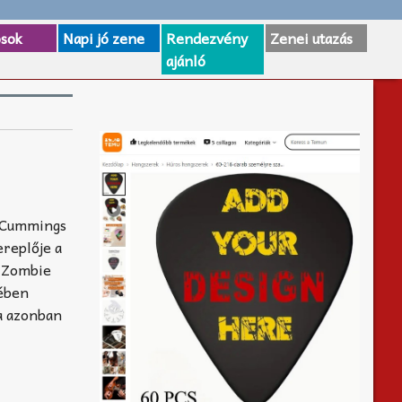
osok
Napi jó zene
Rendezvény
Zenei utazás
ajánló
h Cummings
ereplője a
e Zombie
gében
ga azonban