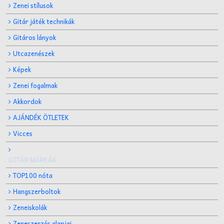
Zenei stílusok
Gitár játék technikák
Gitáros lányok
Utcazenészek
Képek
Zenei fogalmak
Akkordok
AJÁNDÉK ÖTLETEK
Vicces
GITÁR MÁRKÁK
TOP100 nóta
Hangszerboltok
Zeneiskolák
Zeneszerzés alapjai