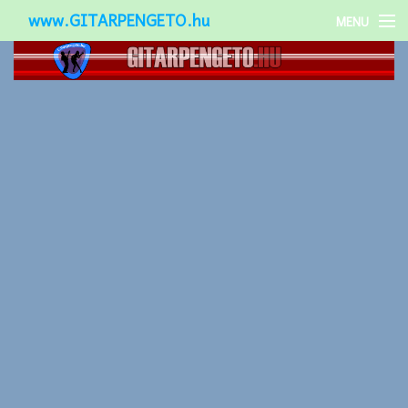
www.GITARPENGETO.hu
MENU
Népszerű-
Különleges-
Okos-gitárok
Gitár kiegészítők
Zenei stílusok
Gitár játék technikák
Gitáros lányok
Utcazenészek
Képek