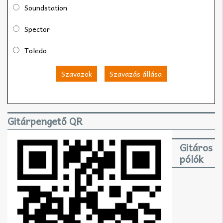
Soundstation
Spector
Toledo
Szavazok
Szavazás állása
Gitárpengető QR
Gitáros
pólók