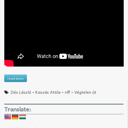
read more
Dés László
•
Kaszás Attila
•
riff
•
Végtelen út
Translate: