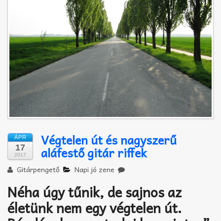
Akkord-kotta
TABok
Improvizáció
Végtelen út és nagyszerű
ÁPR
17
aláfestő gitár riffek
2017
Gitárpengető
Napi jó zene
Néha úgy tűnik, de sajnos az
életünk nem egy végtelen út.