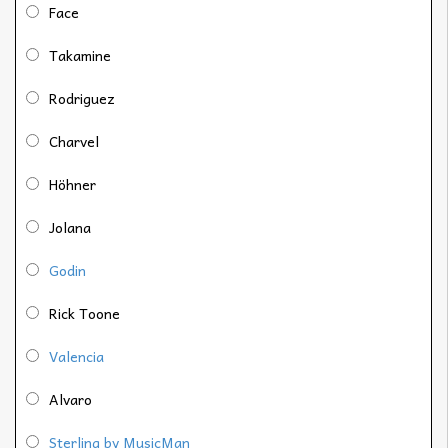
Face
Takamine
Rodriguez
Charvel
Höhner
Jolana
Godin
Rick Toone
Valencia
Alvaro
Sterling by MusicMan