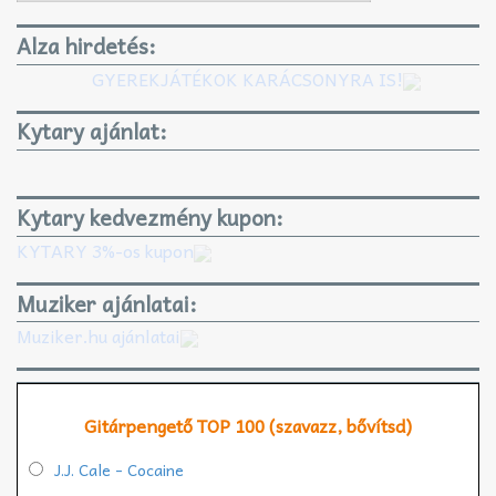
Alza hirdetés:
GYEREKJÁTÉKOK KARÁCSONYRA IS!
Kytary ajánlat:
Kytary kedvezmény kupon:
KYTARY 3%-os kupon
Muziker ajánlatai:
Muziker.hu ajánlatai
Gitárpengető TOP 100 (szavazz, bővítsd)
J.J. Cale - Cocaine