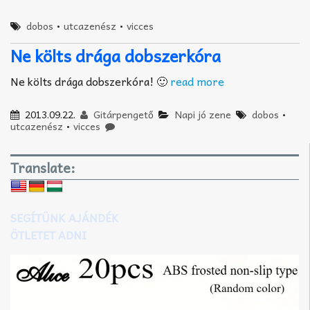
dobos
•
utcazenész
•
vicces
Ne költs drága dobszerkóra
Ne költs drága dobszerkóra! 🙂
read more
2013.09.22.
Gitárpengető
Napi jó zene
dobos
•
utcazenész
•
vicces
Translate:
SEGÍTÜNK AJÁNDÉK
ÖTLETET ADNI