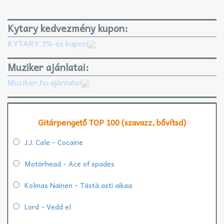
Kytary kedvezmény kupon:
KYTARY 3%-os kupon
Muziker ajánlatai:
Muziker.hu ajánlatai
Gitárpengető TOP 100 (szavazz, bővítsd)
J.J. Cale - Cocaine
Motörhead - Ace of spades
Kolmas Nainen - Tästä asti aikaa
Lord - Vedd el