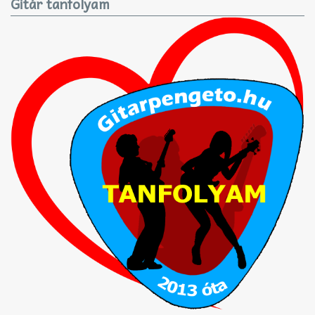
Gitár tanfolyam