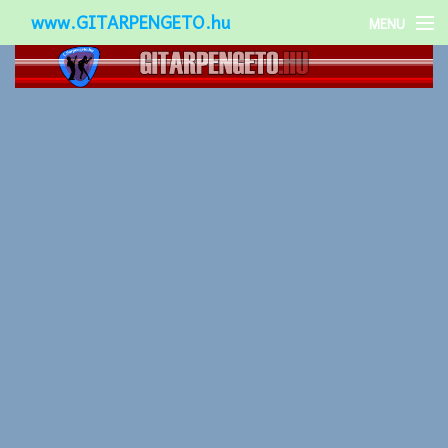
www.GITARPENGETO.hu
MENU
Népszerű-
Különleges-
Okos-gitárok
Gitár kiegészítők
Zenei stílusok
Gitár játék technikák
Gitáros lányok
Utcazenészek
Képek