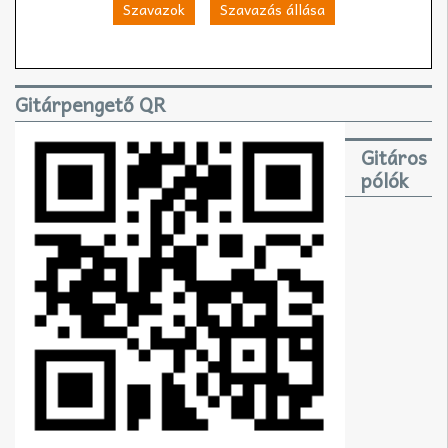
Szavazok
Szavazás állása
Gitárpengető QR
Gitáros
pólók