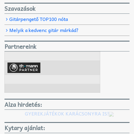
Szavazások
Gitárpengető TOP100 nóta
Melyik a kedvenc gitár márkád?
Partnereink
Alza hirdetés:
GYEREKJÁTÉKOK KARÁCSONYRA IS!
Kytary ajánlat: