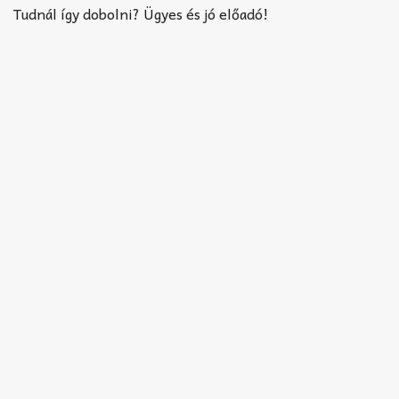
Akkord-kotta
Tudnál így dobolni? Ügyes és jó előadó!
TABok
Improvizáció