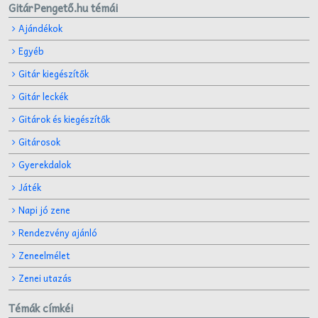
GitárPengető.hu témái
Ajándékok
Egyéb
Gitár kiegészítők
Gitár leckék
Gitárok és kiegészítők
Gitárosok
Gyerekdalok
Játék
Napi jó zene
Rendezvény ajánló
Zeneelmélet
Zenei utazás
Témák címkéi