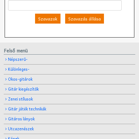
Szavazok
Szavazás állása
Felső menü
Népszerű-
Különleges-
Okos-gitárok
Gitár kiegészítők
Zenei stílusok
Gitár játék technikák
Gitáros lányok
Utcazenészek
Képek