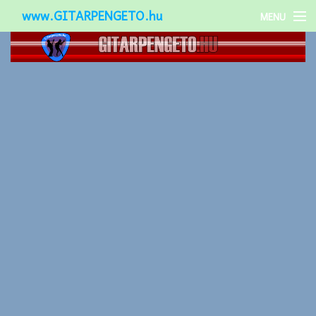
www.GITARPENGETO.hu
MENU
Népszerű-
Különleges-
Okos-gitárok
Gitár kiegészítők
Zenei stílusok
Gitár játék technikák
Gitáros lányok
Utcazenészek
Képek