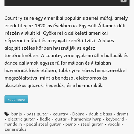
Country zene egy amerikai populáris zenei műfaj, amely
eredetileg az 1920-as években az Egyesült Államok déli
részén alakult ki. Gyökerei a délkeleti amerikai
népzenei műfajt és a nyugati zenét ötvözi. A blues
alapjait széles körben használják az egész
történelmében. A country zene gyakran áll a balladák és
dance dallamok egyszerű formáiban és általában
harmóniák kíséretében, többnyire húros hangszerekkel
megszólaltatva, mint a bendzsó, elektromos és
akusztikus gitárok, hegedűk, és a harmonikák.
read more
banjo
•
bass guitar
•
country
•
Dobro
•
double bass
•
drums
•
electric guitar
•
fiddle
•
guitar
•
harmonica harp
•
keyboard
•
mandolin
•
pedal steel guitar
•
piano
•
steel guitar
•
vocals
•
zenei stílus