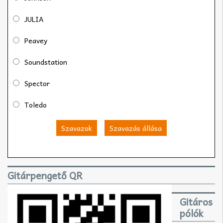
JULIA
Peavey
Soundstation
Spector
Toledo
Szavazok
Szavazás állása
Gitárpengető QR
Gitáros
pólók