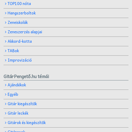
TOP100 nóta
Hangszerboltok
Zeneiskolák
Zeneszerzés alapjai
Akkord-kotta
TABok
Improvizáció
GitárPengető.hu témái
Ajándékok
Egyéb
Gitár kiegészítők
Gitár leckék
Gitárok és kiegészítők
Gitárosok