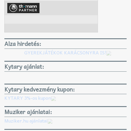
Alza hirdetés:
GYEREKJÁTÉKOK KARÁCSONYRA IS!
Kytary ajánlat:
Kytary kedvezmény kupon:
KYTARY 3%-os kupon
Muziker ajánlatai:
Muziker.hu ajánlatai