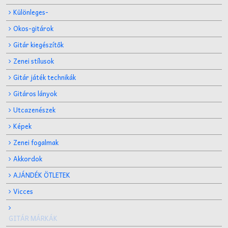
Különleges-
Okos-gitárok
Gitár kiegészítők
Zenei stílusok
Gitár játék technikák
Gitáros lányok
Utcazenészek
Képek
Zenei fogalmak
Akkordok
AJÁNDÉK ÖTLETEK
Vicces
GITÁR MÁRKÁK