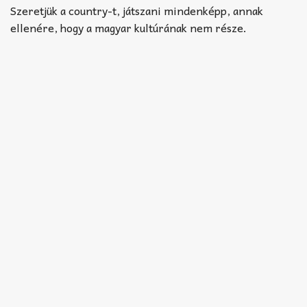
Akkord-kotta
Szeretjük a country-t, játszani mindenképp, annak
ellenére, hogy a magyar kultúrának nem része.
TABok
Improvizáció