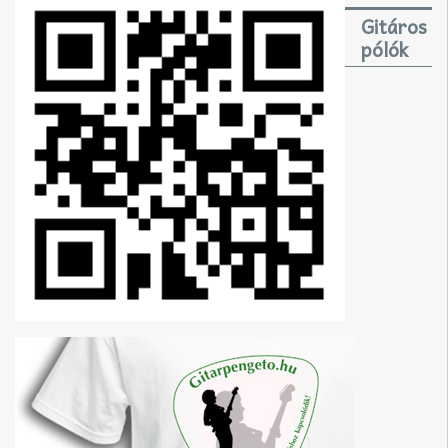
Gitáros
pólók