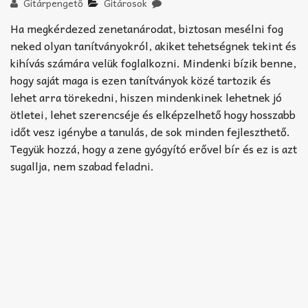
Akkord-kotta
Gitárpengető
Gitárosok
Ha megkérdezed zenetanárodat, biztosan mesélni fog
TABok
neked olyan tanítványokról, akiket tehetségnek tekint és
kihívás számára velük foglalkozni. Mindenki bízik benne,
Improvizáció
hogy saját maga is ezen tanítványok közé tartozik és
lehet arra törekedni, hiszen mindenkinek lehetnek jó
ötletei, lehet szerencséje és elképzelhető hogy hosszabb
időt vesz igénybe a tanulás, de sok minden fejleszthető.
Tegyük hozzá, hogy a zene gyógyító erővel bír és ez is azt
sugallja, nem szabad feladni.