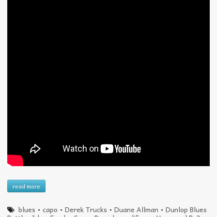
read more
blues
•
capo
•
Derek Trucks
•
Duane Allman
•
Dunlop Blues