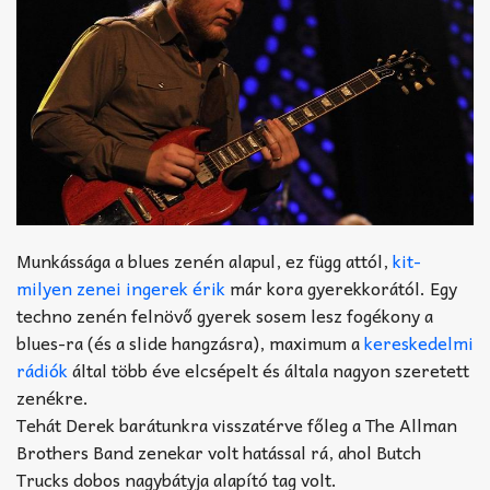
Munkássága a blues zenén alapul, ez függ attól,
kit-
milyen zenei ingerek érik
már kora gyerekkorától. Egy
techno zenén felnövő gyerek sosem lesz fogékony a
blues-ra (és a slide hangzásra), maximum a
kereskedelmi
rádiók
által több éve elcsépelt és általa nagyon szeretett
zenékre.
Tehát Derek barátunkra visszatérve főleg a The Allman
Brothers Band zenekar volt hatással rá, ahol Butch
Trucks dobos nagybátyja alapító tag volt.