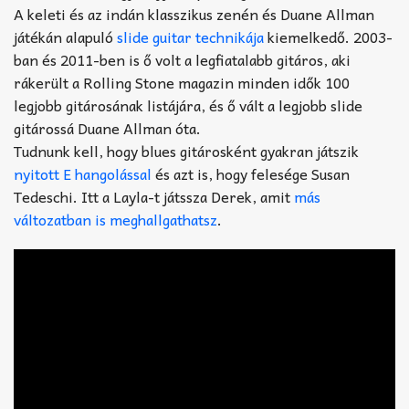
A keleti és az indán klasszikus zenén és Duane Allman
játékán alapuló
slide guitar technikája
kiemelkedő. 2003-
ban és 2011-ben is ő volt a legfiatalabb gitáros, aki
rákerült a Rolling Stone magazin minden idők 100
legjobb gitárosának listájára, és ő vált a legjobb slide
gitárossá Duane Allman óta.
Tudnunk kell, hogy blues gitárosként gyakran játszik
nyitott E hangolással
és azt is, hogy felesége Susan
Tedeschi. Itt a Layla-t játssza Derek, amit
más
változatban is meghallgathatsz
.