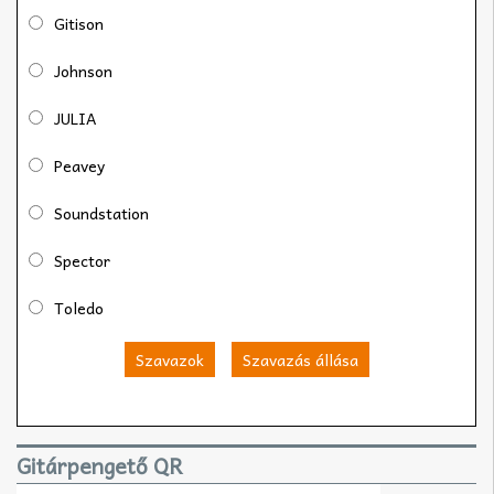
Gitison
Johnson
JULIA
Peavey
Soundstation
Spector
Toledo
Szavazok
Szavazás állása
Gitárpengető QR