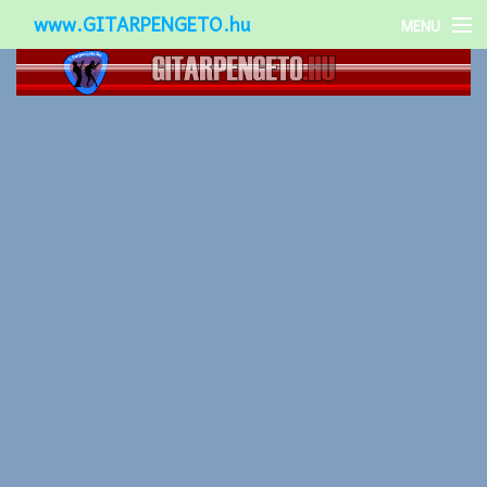
www.GITARPENGETO.hu
MENU
Népszerű-
Különleges-
Okos-gitárok
Gitár kiegészítők
Zenei stílusok
Gitár játék technikák
Gitáros lányok
Utcazenészek
Képek