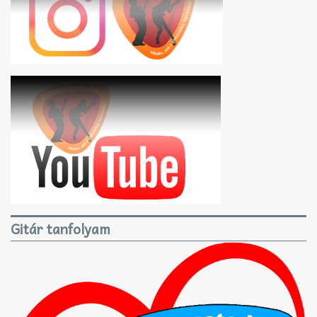
Gitár tanfolyam