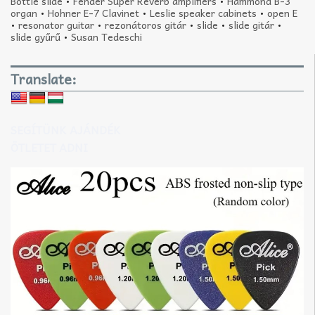
Bottle slide
•
Fender Super Reverb amplifiers
•
Hammond B-3
organ
•
Hohner E-7 Clavinet
•
Leslie speaker cabinets
•
open E
•
resonator guitar
•
rezonátoros gitár
•
slide
•
slide gitár
•
slide gyűrű
•
Susan Tedeschi
Translate:
SEGÍTÜNK AJÁNDÉK
ÖTLETET ADNI