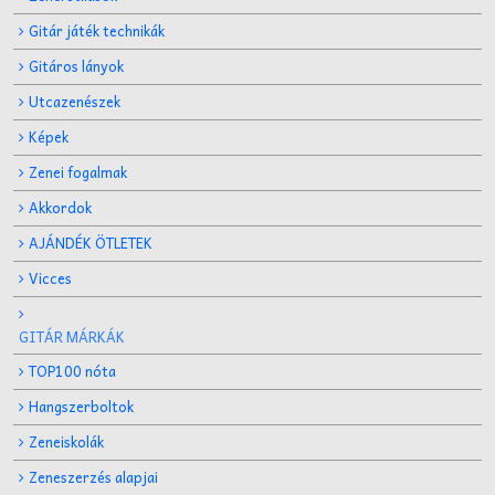
Gitár játék technikák
Gitáros lányok
Utcazenészek
Képek
Zenei fogalmak
Akkordok
AJÁNDÉK ÖTLETEK
Vicces
GITÁR MÁRKÁK
TOP100 nóta
Hangszerboltok
Zeneiskolák
Zeneszerzés alapjai