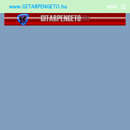
www.GITARPENGETO.hu
MENU
Népszerű-
Különleges-
Okos-gitárok
Gitár kiegészítők
Zenei stílusok
Gitár játék technikák
Gitáros lányok
Utcazenészek
Képek