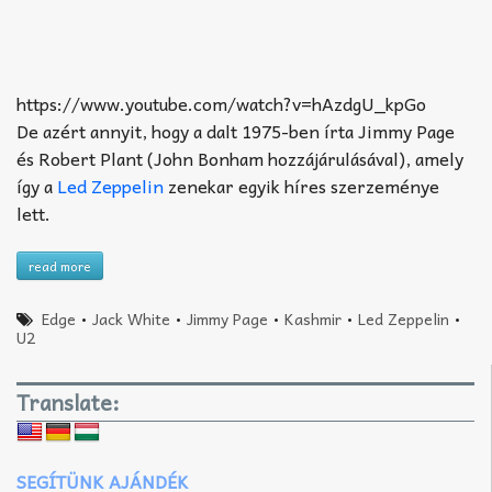
https://www.youtube.com/watch?v=hAzdgU_kpGo
De azért annyit, hogy a dalt 1975-ben írta Jimmy Page
és Robert Plant (John Bonham hozzájárulásával), amely
így a
Led Zeppelin
zenekar egyik híres szerzeménye
lett.
read more
Edge
•
Jack White
•
Jimmy Page
•
Kashmir
•
Led Zeppelin
•
U2
Translate:
SEGÍTÜNK AJÁNDÉK