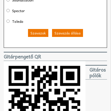
Spector
Toledo
Szavazok
Szavazás állása
Gitárpengető QR
Gitáros
pólók