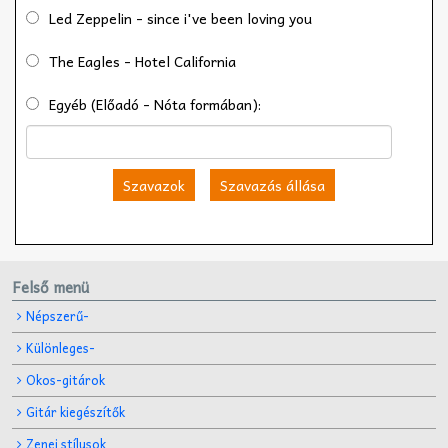
Led Zeppelin - since i've been loving you
The Eagles - Hotel California
Egyéb (Előadó - Nóta formában):
Szavazok
Szavazás állása
Felső menü
Népszerű-
Különleges-
Okos-gitárok
Gitár kiegészítők
Zenei stílusok