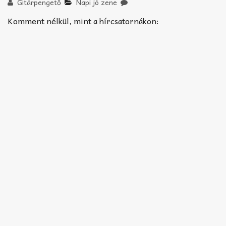
Akkord-kotta
Gitárpengető
Napi jó zene
Komment nélkül, mint a hírcsatornákon:
TABok
Improvizáció