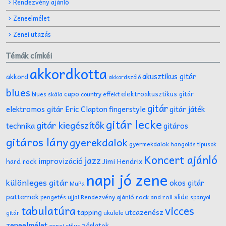
Rendezvény ajánló
Zeneelmélet
Zenei utazás
Témák címkéi
akkordkotta
akusztikus gitár
akkord
akkordszóló
blues
capo
elektroakusztikus gitár
effekt
blues skála
country
gitár
gitár játék
elektromos gitár
Eric Clapton
fingerstyle
gitár lecke
gitár kiegészítők
technika
gitáros
gitáros lány
gyerekdalok
gyermekdalok
hangolás típusok
Koncert ajánló
jazz
improvizáció
Jimi Hendrix
hard rock
napi jó zene
különleges gitár
okos gitár
MuPa
patternek
slide
Rendezvény ajánló
rock and roll
pengetés ujjal
spanyol
tabulatúra
vicces
tapping
utcazenész
ukulele
gitár
zeneelmélet
zárlatok
zenei stílus